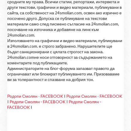
сродните му права. Всички статии, репортажи, интервюта и
други текстови, графични и видео материали, публикувани в
сайта, са собственост на 24smolian.com, освен ако изрично е
посочено друго. Допуска се публикуване на текстови
материали само след писмено съгласие на 24smolian.com,
посочване на източника и добавяне на линк към
24smolian.com.
Използването на графични и видео материали, публикувани
в 24smolian.com. е строго забранено. Нарушителите ще
бъдат санкционирани с цялата строгост на закона.
24smolian.comне носи отговорност за съдържанието на
коментарите под публикациите.
Администраторите на блог-форума запазват правото да
ограничават или блокират публикуването им. Призоваваме
ви за толерантност и спазване на добрия тон.
Родопи Смолян - FACEBOOK
I
Родопи Смолян - FACEBOOK
I
Родопи Смолян - FACEBOOK
I
Родопи Смолян -
FACEBOOK
I