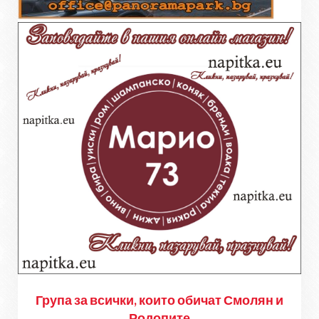
Група за всички, които обичат Смолян и
Родопите