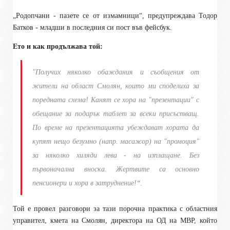
„Родопчани - пазете се от измамници“, предупреждава Тодор
Батков - младши в последния си пост във фейсбук.
Ето и как продължава той:
"Получих няколко обаждания и съобщения от
жители на област Смолян, които ми споделиха за
поредната схема! Канят се хора на "презентации" с
обещание за подарък таблет за всеки присъстващ.
По време на презентацията убеждават хората да
купят нещо безумно (напр. масажор) на "промоция"
за няколко хиляди лева - на изплащане. Без
първоначална вноска. Жертвите са основно
пенсионери и хора в затруднение!“.
Той е провел разговори за тази порочна практика с областния
управител, кмета на Смолян, директора на ОД на МВР, който