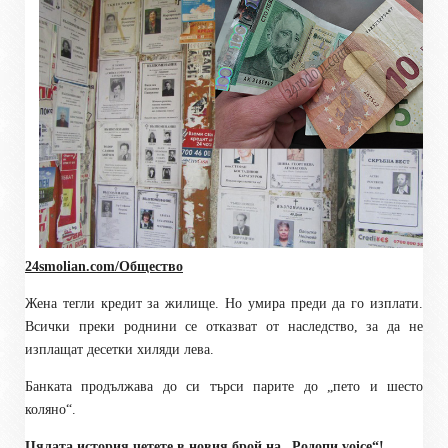
24smolian.com/Общество
Жена тегли кредит за жилище. Но умира преди да го изплати.
Всички преки роднини се отказват от наследство, за да не
изплащат десетки хиляди лева.
Банката продължава до си търси парите до „пето и шесто
коляно“.
Цялата история четете в новия брой на „Родопи
voice
“!