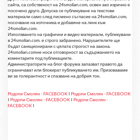
сайта, са собственост на 24smolian.com, освен ако изрично е
посочено друго. Допуска се публикуване на текстови
материали само след писмено съгласие на 24smolian.com,
посочване на източника и добавяне на линк към
24smolian.com.
Използването на графични и видео материали, публикувани
в 24smolian.com. е строго забранено. Нарушителите ще
бъдат санкционирани с цялата строгост на закона.
24smolian.comне носи отговорност за съдържанието на
коментарите под публикациите.
Администраторите на блог-форума запазват правото да
ограничават или блокират публикуването им. Призоваваме
ви за толерантност и спазване на добрия тон.
Родопи Смолян - FACEBOOK
I
Родопи Смолян - FACEBOOK
I
Родопи Смолян - FACEBOOK
I
Родопи Смолян -
FACEBOOK
I