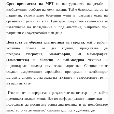
Сред предимства на МРТ
са осигуряването на детайлни
изображения, особено на меки тъкани. Той е безопасен метод за
пациенти, включително бременни жени и позволява оглед на
органите от различни ъгли. Центърът предоставя възможност за
извършване на изследвания и под анестезия, например при
пациенти с клаустрофобия или деца.
Центърът за образна диагностика на гърдата
, който работи
успешно повече от две години, продължава да
предлага
ехография, мамография, 3D мамография
(томосинтеза) и биопсия с най-модерна техника
и
индивидуален подход към всяка пациентка. Специалистите
следват съвременните европейски препоръки и комбинират
методите според структурата на тъканите и възрастовите групи
на пациентките.
„Изключително горди сме с резултатите на центъра, през който
преминаха хиляди жени. Все по-информираните пациентки ни
позволяват да постигаме ранна диагностика и да подобряваме
качеството на лечението,“ сподели доц. Катя Дойкова, дм.