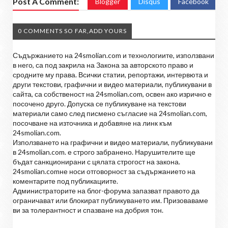
Post A Comment:
Blogger
Disqus
Facebook
0 COMMENTS SO FAR,ADD YOURS
Съдържанието на 24smolian.com и технологиите, използвани
в него, са под закрила на Закона за авторското право и
сродните му права. Всички статии, репортажи, интервюта и
други текстови, графични и видео материали, публикувани в
сайта, са собственост на 24smolian.com, освен ако изрично е
посочено друго. Допуска се публикуване на текстови
материали само след писмено съгласие на 24smolian.com,
посочване на източника и добавяне на линк към
24smolian.com.
Използването на графични и видео материали, публикувани
в 24smolian.com. е строго забранено. Нарушителите ще
бъдат санкционирани с цялата строгост на закона.
24smolian.comне носи отговорност за съдържанието на
коментарите под публикациите.
Администраторите на блог-форума запазват правото да
ограничават или блокират публикуването им. Призоваваме
ви за толерантност и спазване на добрия тон.