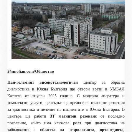
24smolian.com/Общество
Най-големият високотехнологичен център
за образна
диагностика в Южна България ще отвори врати в УМБАЛ
Каспела от януари 2025 година. С модерна апаратура и
комплексни услуги, центърът ще предоставя цялостни решения
за диагностика и лечение на пациентите в Южна България. В
центъра ще работи
3T магнитен резонанс
от последно
поколение, който има ключова роля при диагностика на
заболявания в областта на
неврологията, ортопедията,