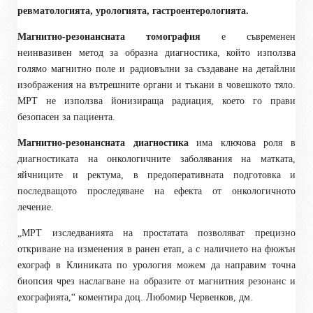
ревматологията, урологията, гастроентерологията.
Магнитно-резонансната томография
е съвременен
неинвазивен метод за образна диагностика, който използва
голямо магнитно поле и радиовълни за създаване на детайлни
изображения на вътрешните органи и тъкани в човешкото тяло.
МРТ не използва йонизираща радиация, което го прави
безопасен за пациента.
Магнитно-резонансната диагностика
има ключова роля в
диагностиката на онкологичните заболявания на матката,
яйчниците и ректума, в предоперативната подготовка и
последващото проследяване на ефекта от онкологичното
лечение.
„МРТ изследванията на простатата позволяват прецизно
откриване на изменения в ранен етап, а с наличието на фюжън
ехограф в Клиниката по урология можем да направим точна
биопсия чрез наслагване на образите от магнитния резонанс и
ехографията,“ коментира доц. Любомир Червенков, дм.