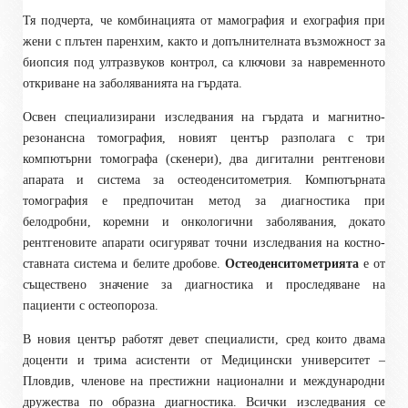
Тя подчерта, че комбинацията от мамография и ехография при
жени с плътен паренхим, както и допълнителната възможност за
биопсия под ултразвуков контрол, са ключови за навременното
откриване на заболяванията на гърдата.
Освен специализирани изследвания на гърдата и магнитно-
резонансна томография, новият център разполага с три
компютърни томографа (скенери), два дигитални рентгенови
апарата и система за остеоденситометрия. Компютърната
томография е предпочитан метод за диагностика при
белодробни, коремни и онкологични заболявания, докато
рентгеновите апарати осигуряват точни изследвания на костно-
ставната система и белите дробове.
Остеоденситометрията
е от
съществено значение за диагностика и проследяване на
пациенти с остеопороза.
В новия център работят девет специалисти, сред които двама
доценти и трима асистенти от Медицински университет –
Пловдив, членове на престижни национални и международни
дружества по образна диагностика. Всички изследвания се