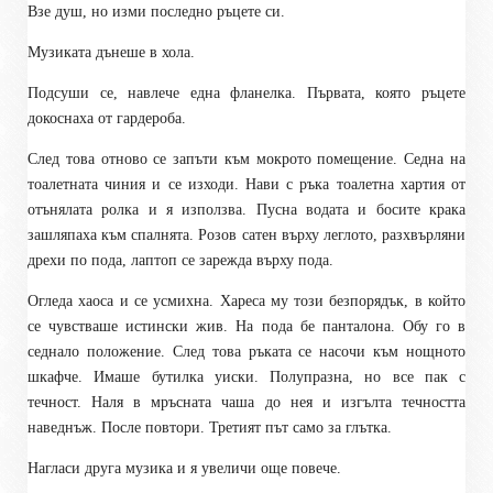
Взе душ, но изми последно ръцете си.
Музиката дънеше в хола.
Подсуши се, навлече една фланелка. Първата, която ръцете
докоснаха от гардероба.
След това отново се запъти към мокрото помещение. Седна на
тоалетната чиния и се изходи. Нави с ръка тоалетна хартия от
отънялата ролка и я използва. Пусна водата и босите крака
зашляпаха към спалнята. Розов сатен върху леглото, разхвърляни
дрехи по пода, лаптоп се зарежда върху пода.
Огледа хаоса и се усмихна. Хареса му този безпорядък, в който
се чувстваше истински жив. На пода бе панталона. Обу го в
седнало положение. След това ръката се насочи към нощното
шкафче. Имаше бутилка уиски. Полупразна, но все пак с
течност. Наля в мръсната чаша до нея и изгълта течността
наведнъж. После повтори. Третият път само за глътка.
Нагласи друга музика и я увеличи още повече.