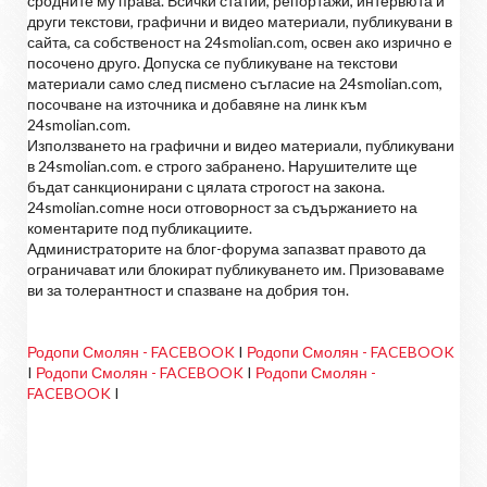
сродните му права. Всички статии, репортажи, интервюта и
други текстови, графични и видео материали, публикувани в
сайта, са собственост на 24smolian.com, освен ако изрично е
посочено друго. Допуска се публикуване на текстови
материали само след писмено съгласие на 24smolian.com,
посочване на източника и добавяне на линк към
24smolian.com.
Използването на графични и видео материали, публикувани
в 24smolian.com. е строго забранено. Нарушителите ще
бъдат санкционирани с цялата строгост на закона.
24smolian.comне носи отговорност за съдържанието на
коментарите под публикациите.
Администраторите на блог-форума запазват правото да
ограничават или блокират публикуването им. Призоваваме
ви за толерантност и спазване на добрия тон.
Родопи Смолян - FACEBOOK
I
Родопи Смолян - FACEBOOK
I
Родопи Смолян - FACEBOOK
I
Родопи Смолян -
FACEBOOK
I