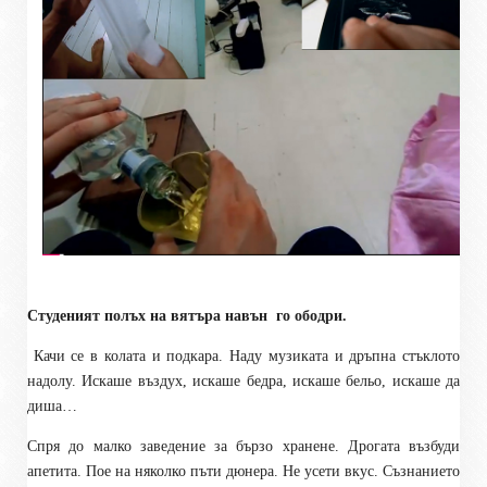
Студеният полъх на вятъра навън
го ободри.
Качи се в колата и подкара. Наду музиката и дръпна стъклото
надолу. Искаше въздух, искаше бедра, искаше бельо, искаше да
диша…
Спря до малко заведение за бързо хранене. Дрогата възбуди
апетита. Пое на няколко пъти дюнера. Не усети вкус. Съзнанието