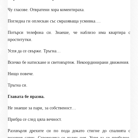
Чу гласове. Отвратени хора коментираха.
Погледна ги оплескан със смразяваща усмивка….
Потърси телефона си. Знаеше, че наблизо има квартира с
проститутки.
Успя да се свърже. Тръгна…
Всичко бе натискане и световъртеж. Некоординирани движения.
Нищо повече.
Тръгна си.
Главата бе празна.
Не знаеше за пари, за
собственост
…
Прибра се след цяла вечност.
Разхвърля дрехите си по пода докато стигне до спалнята с
розовия сатен. Сгромоляса се върху нея. Успя да се пребърне,