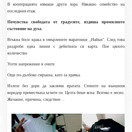
В кооперацията нямаше други хора. Някакво семейство на
последния етаж.
Почувства свободата от градусите, издиша промилното
състояние на духа.
Втъкна боси крака в омърлените маратонки „Найки“. След това
раздроби една линия с дебитната си карта. Пое цялото
количество.
Усети напрежение в очите.
Още по-дълбоко смръкна, като за храчка.
Излезе без дори да заключи вратата. Стените на външния
коридор преместваха ъглите си. Целта беше ясна. Всичко е лесно.
Желание, причина, следствие…