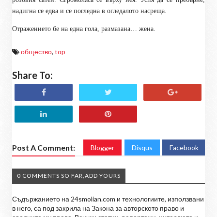
надигна се едва и се погледна в огледалото насреща.
Отражението бе на една гола, размазана… жена.
общество
,
top
Share To:
Post A Comment:
Blogger
Disqus
Facebook
0 COMMENTS SO FAR,ADD YOURS
Съдържанието на 24smolian.com и технологиите, използвани
в него, са под закрила на Закона за авторското право и