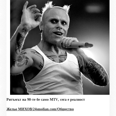
Ритъмът на 90-те бе само
MTV
, сега е реалност
Жельо МИХОВ/
24smolian.com
/Общество