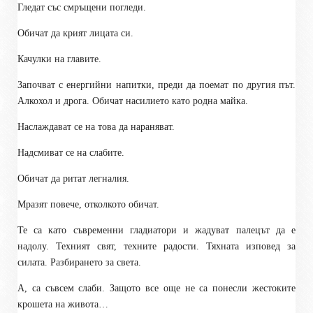
Гледат със смръщени погледи.
Обичат да крият лицата си.
Качулки на главите.
Започват с енергийни напитки, преди да поемат по другия път.
Алкохол и дрога. Обичат насилието като родна майка.
Наслаждават се на това да нараняват.
Надсмиват се на слабите.
Обичат да ритат легналия.
Мразят повече, отколкото обичат.
Те са като съвременни гладиатори и жадуват палецът да е
надолу. Техният свят, техните радости. Тяхната изповед за
силата. Разбирането за света.
А, са съвсем слаби. Защото все още не са понесли жестоките
крошета на живота…