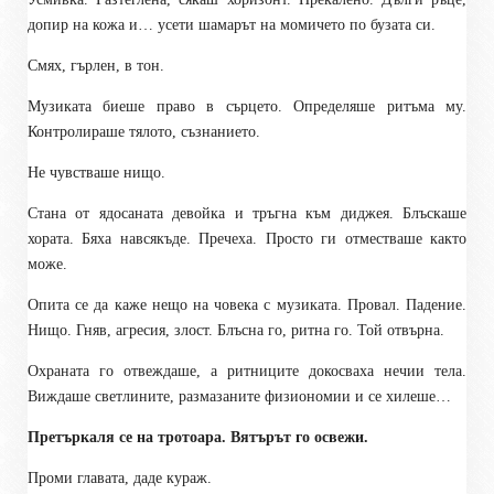
допир на кожа и… усети шамарът на момичето по бузата си.
Смях, гърлен, в тон.
Музиката биеше право в сърцето. Определяше ритъма му.
Контролираше тялото, съзнанието.
Не чувстваше нищо.
Стана от ядосаната девойка и тръгна към диджея. Блъскаше
хората. Бяха навсякъде. Пречеха. Просто ги отместваше както
може.
Опита се да каже нещо на човека с музиката. Провал. Падение.
Нищо. Гняв, агресия, злост. Блъсна го, ритна го. Той отвърна.
Охраната го отвеждаше, а ритниците докосваха нечии тела.
Виждаше светлините, размазаните физиономии и се хилеше…
Претъркаля се на тротоара. Вятърът го освежи.
Проми главата, даде кураж.