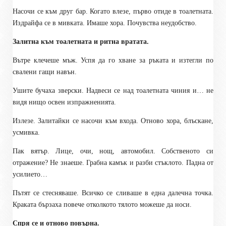
Насочи се към друг бар. Когато влезе, първо отиде в тоалетната.
Издрайфа се в мивката. Имаше хора. Почувства неудобство.
Залитна към тоалетната и ритна вратата.
Вътре клечеше мъж. Успя да го хване за ръката и изтегли по
свалени гащи навън.
Ушите бучаха зверски. Надвеси се над тоалетната чиния и… не
видя нищо освен изпражненията.
Излезе. Залитайки се насочи към входа. Отново хора, блъскане,
усмивка.
Пак вятър. Лице, очи, нощ, автомобил.
Собственото си
отражение
? Не знаеше. Грабна камък и разби стъклото. Падна от
усилието…
Пътят се стесняваше. Всичко се сливаше в една далечна точка.
Краката бързаха повече отколкото тялото можеше да носи.
Спря се и отново повърна.