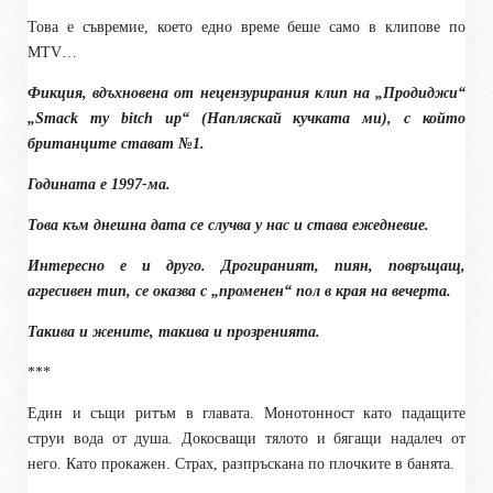
Това е съвремие, което едно време беше само в клипове по
MTV
…
Фикция, вдъхновена от нецензурирания клип на „Продиджи“
„Smack my bitch up“
(Напляскай кучката ми)
, с който
британците стават №1.
Годината е 1997-ма.
Това към днешна дата се случва у нас и става ежедневие.
Интересно е и друго. Дрогираният, пиян, повръщащ,
агресивен тип, се оказва с „променен“ пол в края на вечерта.
Такива и жените, такива и прозренията.
***
Един и същи ритъм в главата. Монотонност като падащите
струи вода от душа. Докосващи тялото и бягащи надалеч от
него. Като прокажен. Страх, разпръскана по плочките в банята.