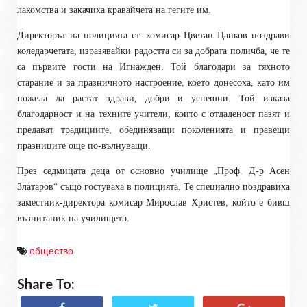
лакомства и закачиха кравайчета на гегите им.
Директорът на полицията ст. комисар Цветан Цанков поздрави
коледарчетата, изразявайки радостта си за добрата поличба, че те
са първите гости на Игнажден. Той благодари за тяхното
старание и за празничното настроение, което донесоха, като им
пожела да растат здрави, добри и успешни. Той изказа
благодарност и на техните учители, които с отдаденост пазят и
предават традициите, обединяващи поколенията и правещи
празниците още по-вълнуващи.
През седмицата деца от основно училище „Проф. Д-р Асен
Златаров“ също гостуваха в полицията. Те специално поздравиха
заместник-директора комисар Мирослав Христев, който е бивш
възпитаник на училището.
общество
Share To: