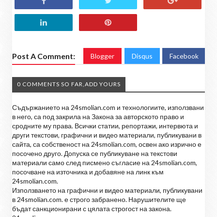
Post A Comment:
Blogger
Disqus
Facebook
0 COMMENTS SO FAR,ADD YOURS
Съдържанието на 24smolian.com и технологиите, използвани
в него, са под закрила на Закона за авторското право и
сродните му права. Всички статии, репортажи, интервюта и
други текстови, графични и видео материали, публикувани в
сайта, са собственост на 24smolian.com, освен ако изрично е
посочено друго. Допуска се публикуване на текстови
материали само след писмено съгласие на 24smolian.com,
посочване на източника и добавяне на линк към
24smolian.com.
Използването на графични и видео материали, публикувани
в 24smolian.com. е строго забранено. Нарушителите ще
бъдат санкционирани с цялата строгост на закона.