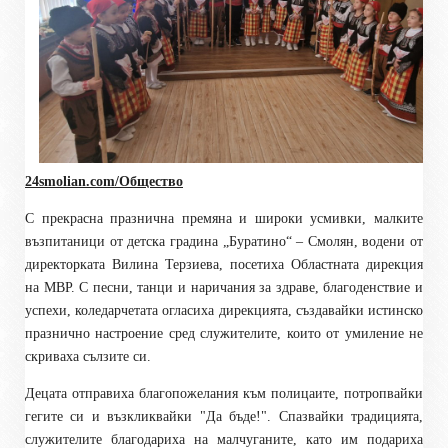
24smolian.com/Общество
С прекрасна празнична премяна и широки усмивки, малките
възпитаници от детска градина „Буратино“ – Смолян, водени от
директорката Вилина Терзиева, посетиха Областната дирекция
на МВР. С песни, танци и наричания за здраве, благоденствие и
успехи, коледарчетата огласиха дирекцията, създавайки истинско
празнично настроение сред служителите, които от умиление не
скриваха сълзите си.
Децата отправиха благопожелания към полицаите, потропвайки
гегите си и възкликвайки "Да бъде!". Спазвайки традицията,
служителите благодариха на малчуганите, като им подариха