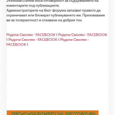
24smolian.comне носи отговорност за съдържанието на
коментарите под публикациите.
Администраторите на блог-форума запазват правото да
ограничават или блокират публикуването им. Призоваваме
ви за толерантност и спазване на добрия тон.
Родопи Смолян - FACEBOOK
I
Родопи Смолян - FACEBOOK
I
Родопи Смолян - FACEBOOK
I
Родопи Смолян -
FACEBOOK
I