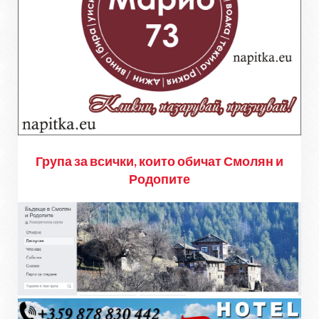
Група за всички, които обичат Смолян и
Родопите