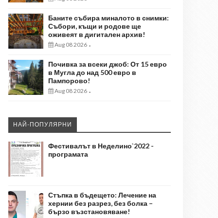
Баните събира миналото в снимки:
Събори, къщи и родове ще
оживеят в дигитален архив!
Aug 08 2026
-
Почивка за всеки джоб: От 15 евро
в Мугла до над 500 евро в
Пампорово!
Aug 08 2026
-
НАЙ-ПОПУЛЯРНИ
Фестивалът в Неделино`2022 -
програмата
Стъпка в бъдещето: Лечение на
хернии без разрез, без болка –
бързо възстановяване!