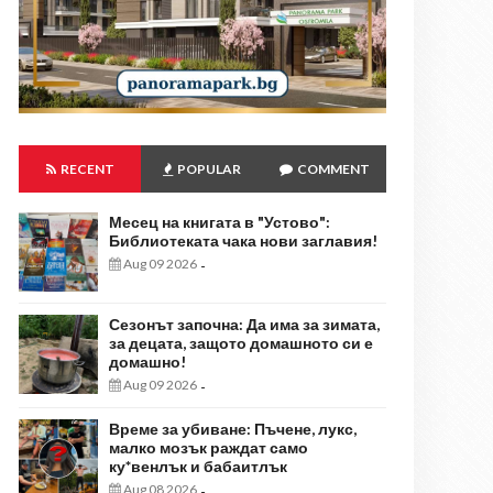
RECENT
POPULAR
COMMENT
Месец на книгата в "Устово":
Библиотеката чака нови заглавия!
Aug 09 2026
-
Сезонът започна: Да има за зимата,
за децата, защото домашното си е
домашно!
Aug 09 2026
-
Време за убиване: Пъчене, лукс,
малко мозък раждат само
ку*венлък и бабаитлък
Aug 08 2026
-