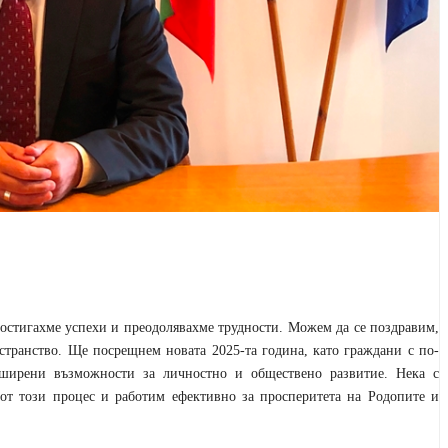
остигахме успехи и преодолявахме трудности. Можем да се поздравим,
странство. Ще посрещнем новата 2025-та година, като граждани с по-
ширени възможности за личностно и обществено развитие. Нека с
от този процес и работим ефективно за просперитета на Родопите и