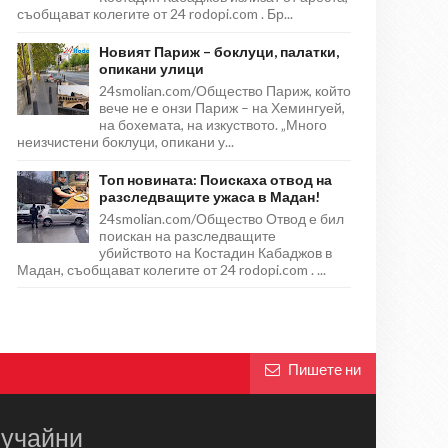
съобщават колегите от 24 rodopi.com . Бр...
Новият Париж – боклуци, палатки,
опикани улици
24smolian.com/Общество Париж, който
вече не е онзи Париж – на Хемингуей,
на бохемата, на изкуството. „Много
неизчистени боклуци, опикани у...
Топ новината: Поискаха отвод на
разследващите ужаса в Мадан!
24smolian.com/Общество Отвод е бил
поискан на разследващите
убийството на Костадин Кабаджов в
Мадан, съобщават колегите от 24 rodopi.com . ...
Пишете ни
учайни