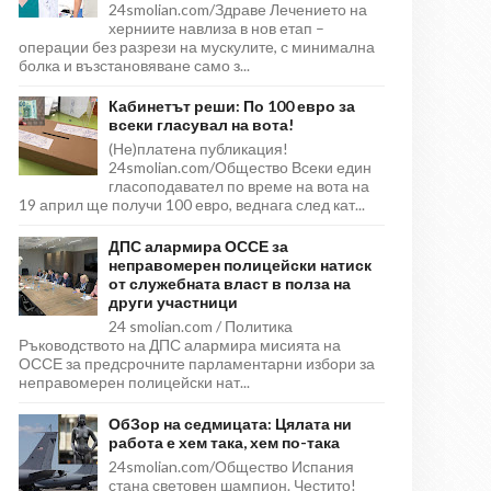
24smolian.com/Здраве Лечението на
херниите навлиза в нов етап –
операции без разрези на мускулите, с минимална
болка и възстановяване само з...
Кабинетът реши: По 100 евро за
всеки гласувал на вота!
(Не)платена публикация!
24smolian.com/Общество Всеки един
гласоподавател по време на вота на
19 април ще получи 100 евро, веднага след кат...
ДПС алармира ОССЕ за
неправомерен полицейски натиск
от служебната власт в полза на
други участници
24 smolian.com / Политика
Ръководството на ДПС алармира мисията на
ОССЕ за предсрочните парламентарни избори за
неправомерен полицейски нат...
ОбЗор на седмицата: Цялата ни
работа е хем така, хем по-така
24smolian.com/Общество Испания
стана световен шампион. Честито!