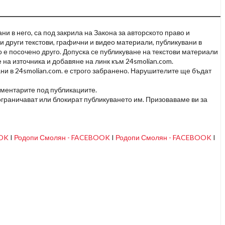
и в него, са под закрила на Закона за авторското право и
и други текстови, графични и видео материали, публикувани в
но е посочено друго. Допуска се публикуване на текстови материали
 на източника и добавяне на линк към 24smolian.com.
ни в 24smolian.com. е строго забранено. Нарушителите ще бъдат
оментарите под публикациите.
граничават или блокират публикуването им. Призоваваме ви за
OOK
I
Родопи Смолян - FACEBOOK
I
Родопи Смолян - FACEBOOK
I