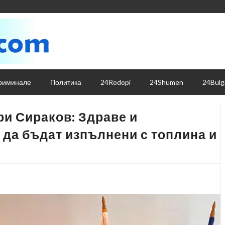
риминале
Политика
24Rodopi
24Shumen
24Bulg
и Сираков: Здраве и
 да бъдат изпълнени с топлина и