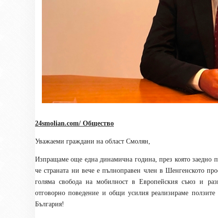
24smolian.com/ Общество
Уважаеми граждани на област Смолян,
Изпращаме още една динамична година, през която заедно п
че страната ни вече е пълноправен член в Шенгенското про
голяма свобода на мобилност в Европейския съюз и раз
отговорно поведение и общи усилия реализираме ползите 
България!