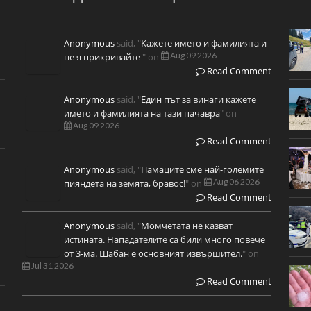
Anonymous
said, "
Кажете името и фамилията и
Aug 09 2026
не я прикривайте
" on
Read Comment
Anonymous
said, "
Един път за винаги кажете
името и фамилията на тази пачавра
" on
Aug 09 2026
Read Comment
Anonymous
said, "
Памаците сме най-големите
Aug 06 2026
пияндета на земята, бравос!
" on
Read Comment
Anonymous
said, "
Момчетата не казват
истината. Нападателите са били много повече
от 3-ма. Шабан е основният извършител.
" on
Jul 31 2026
Read Comment