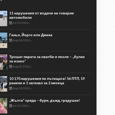
11 нарушения от водачи на товарни
автомобили
Jul 24 2026
-
Ганьо, Йорго или Джика
Aug 04 2026
-
Трошат парата за сватби и после – „булки
за износ“
Aug 02 2026
-
10 170 нарушения по пътищата! 56 ПТП, 19
ранени и 1 загинал за 2 месеца
Aug 04 2026
-
„Жълта“ сряда – бури, дъжд, градушки!
Jul 22 2026
-