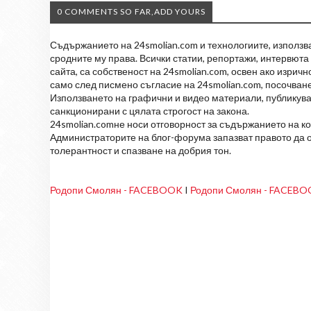
0 COMMENTS SO FAR,ADD YOURS
Съдържанието на 24smolian.com и технологиите, използван
сродните му права. Всички статии, репортажи, интервюта 
сайта, са собственост на 24smolian.com, освен ако изрич
само след писмено съгласие на 24smolian.com, посочване
Използването на графични и видео материали, публикува
санкционирани с цялата строгост на закона.
24smolian.comне носи отговорност за съдържанието на к
Администраторите на блог-форума запазват правото да о
толерантност и спазване на добрия тон.
Родопи Смолян - FACEBOOK
I
Родопи Смолян - FACEB