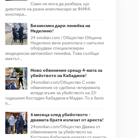
Само не мога да разбера, що
дивотиите на разни комплексари за ФИФА
конспира...
Бизнесмен дари линейка на
Неделино!
24 smolian.com / Общество Община
Неделино вече разполага с напълно
оборудван специализиран
медицински автомобил-линейка. Това съобщи
кметът...
Ново обвинение срещу 4-мата за
убийството на Кабаджов!
24smolian.com/Общество С ново
обвинение се сдобиха четиримата
млади мъже за убийството на 23-
годишния Костадин Кабаджов в Мадан. То е било
п...
6 месеца след убийството -
двамата братя излизат от ареста!
24smolian.com/Общество Двама от
обвиняемите за убийството на
Костадин Кабаджов излизат от ареста,