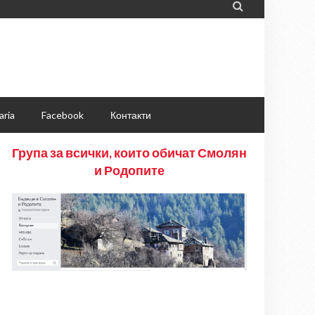

aria
Facebook
Контакти
Група за всички, които обичат Смолян
и Родопите