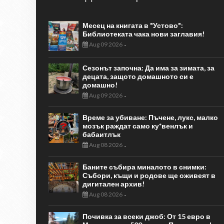
Месец на книгата в "Устово":
Библиотеката чака нови заглавия!
Aug 09 2026
-
Сезонът започна: Да има за зимата, за
децата, защото домашното си е
домашно!
Aug 09 2026
-
Време за убиване: Пъчене, лукс, малко
мозък раждат само ку*венлък и
бабаитлък
Aug 08 2026
-
Баните събира миналото в снимки:
Събори, къщи и родове ще оживеят в
дигитален архив!
Aug 08 2026
-
Почивка за всеки джоб: От 15 евро в