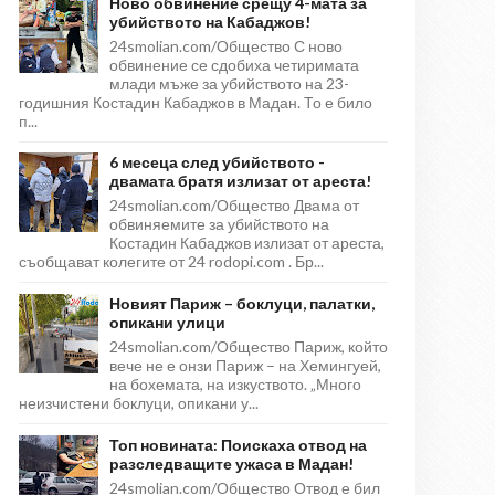
Ново обвинение срещу 4-мата за
убийството на Кабаджов!
24smolian.com/Общество С ново
обвинение се сдобиха четиримата
млади мъже за убийството на 23-
годишния Костадин Кабаджов в Мадан. То е било
п...
6 месеца след убийството -
двамата братя излизат от ареста!
24smolian.com/Общество Двама от
обвиняемите за убийството на
Костадин Кабаджов излизат от ареста,
съобщават колегите от 24 rodopi.com . Бр...
Новият Париж – боклуци, палатки,
опикани улици
24smolian.com/Общество Париж, който
вече не е онзи Париж – на Хемингуей,
на бохемата, на изкуството. „Много
неизчистени боклуци, опикани у...
Топ новината: Поискаха отвод на
разследващите ужаса в Мадан!
24smolian.com/Общество Отвод е бил