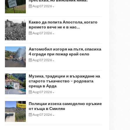
Aug 07 2026
-
Какво да попита Апостола, когато
времето вече не е в нас…
Aug 07 2026
-
Автомобил изгоря на пътя, спасиха
4 сгради при пожар край село
Aug 07 2026
-
Музика, традиции и възраждане на
старото тъкачество – родовата
среща в Арда
Aug 07 2026
-
Полицаи иззеха самоделно оръжие
от къща в Смилян
Aug 07 2026
-