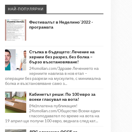
НАЙ-ПОПУЛЯРНИ
Фестивалът в Неделино`2022 -
програмата
Стъпка в бъдещето: Лечение на
хернии без разрез, без болка –
бързо възстановяване!
24smolian.com/Здраве Лечението на
херниите навлиза в нов етап –
операции без разрези на мускулите, с минимална
болка и възстановяване само з...
Кабинетът реши: По 100 евро за
всеки гласувал на вота!
(Не)платена публикация!
24smolian.com/Общество Всеки един
гласоподавател по време на вота на
19 април ще получи 100 евро, веднага след кат...
ДПС алармира ОССЕ за