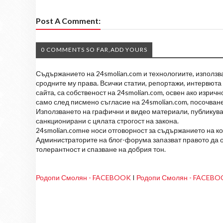
Post A Comment:
0 COMMENTS SO FAR,ADD YOURS
Съдържанието на 24smolian.com и технологиите, използван
сродните му права. Всички статии, репортажи, интервюта 
сайта, са собственост на 24smolian.com, освен ако изрич
само след писмено съгласие на 24smolian.com, посочване
Използването на графични и видео материали, публикува
санкционирани с цялата строгост на закона.
24smolian.comне носи отговорност за съдържанието на к
Администраторите на блог-форума запазват правото да о
толерантност и спазване на добрия тон.
Родопи Смолян - FACEBOOK
I
Родопи Смолян - FACEB