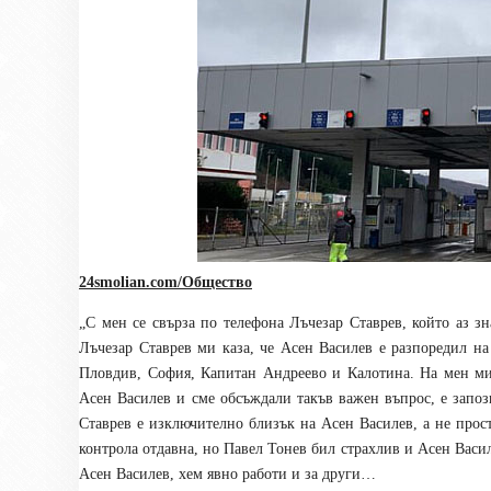
24smolian.com/Общество
„С
мен се свърза по телефона Лъчезар Ставрев, който аз з
Лъчезар Ставрев ми каза, че Асен Василев е разпоредил н
Пловдив, София, Капитан Андреево и Калотина. На мен ми 
Асен Василев и сме обсъждали такъв важен въпрос, е запоз
Ставрев е изключително близък на Асен Василев, а не прос
контрола отдавна, но Павел Тонев бил страхлив и Асен Васил
Асен Василев, хем явно работи и за други…