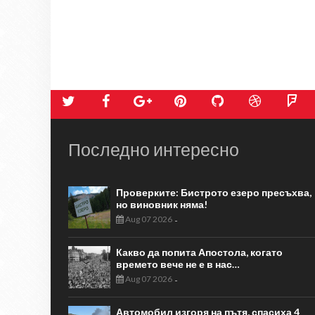
Последно интересно
Проверките: Бистрото езеро пресъхва,
но виновник няма!
Aug 07 2026
-
Какво да попита Апостола, когато
времето вече не е в нас…
Aug 07 2026
-
Автомобил изгоря на пътя, спасиха 4