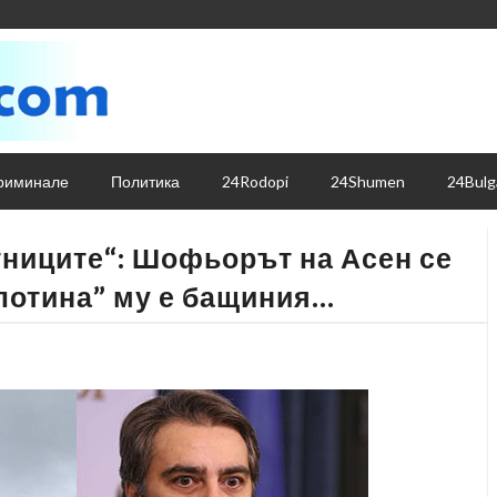
риминале
Политика
24Rodopi
24Shumen
24Bulg
ниците“: Шофьорът на Асен се
лотина” му е бащиния…