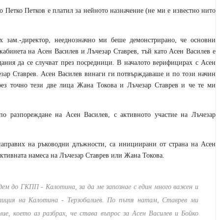
о Петко Петков е платил за нейното назначение (не ми е известно нито
ах зам.-директор, нееднозначно ми беше демонстрирано, че основни
кабинета на Асен Василев и Лъчезар Ставрев, тъй като Асен Василев е
ания да се случват през посредници. В началото верифицирах с Асен
езар Ставрев. Асен Василев винаги ги потвърждаваше и по този начин
чрез точно тези две лица Жана Токова и Лъчезар Ставрев и че те ми
о разпореждане на Асен Василев, с активното участие на Лъчезар
направих на ръководни длъжности, са инициирани от страна на Асен
 активната намеса на Лъчезар Ставрев или Жана Токова.
дем до ГКПП - Калотина, за да ме запознае с един много важен и
олиция на Калотина - Терзобалиев. По пътя натам, Ставрев ми
ие, което аз разбрах, че става въпрос за Асен Василев и Бойко