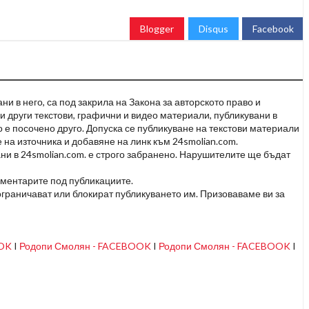
Blogger
Disqus
Facebook
и в него, са под закрила на Закона за авторското право и
и други текстови, графични и видео материали, публикувани в
но е посочено друго. Допуска се публикуване на текстови материали
 на източника и добавяне на линк към 24smolian.com.
ни в 24smolian.com. е строго забранено. Нарушителите ще бъдат
оментарите под публикациите.
граничават или блокират публикуването им. Призоваваме ви за
OOK
I
Родопи Смолян - FACEBOOK
I
Родопи Смолян - FACEBOOK
I