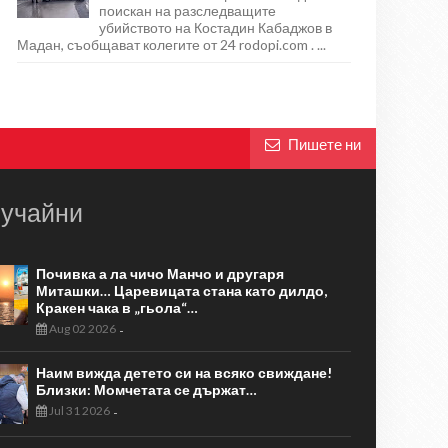
поискан на разследващите
убийството на Костадин Кабаджов в
Мадан, съобщават колегите от 24 rodopi.com . ...
Пишете ни
учайни
Почивка а ла чичо Манчо и другаря
Миташки… Царевицата стана като дилдо,
Кракен чака в „гьола“…
Aug 02 2026
-
Наим вижда детето си на всяко свиждане!
Близки: Момчетата се държат…
Jul 31 2026
-