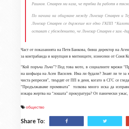
Рашков. Ставрев ми каза, че трябва да работя в тясно
По начина на общуване между Лъчезар Ставрев и Тер
Лъчезар Ставрев се държеше все едно ГКПП “Калот
остават с убеждението, че Лъчезар Ставрев е зам.-д
и
Част от показанията на Петя Банкова, бивш директор на Аге
за контрабанда и корупция в митниците, изнесени от Соня К
“Кой поръча Лъчо”? Под това мото, в социалните мрежи “П
на шофьора на Асен Василев. Има ли будали? Знаят ли те за 
чиста репресия”, твърдят от ПП в деня, когато в СГС се глед
“Продължаваме промяната”
толкова много иска да изправ
изкара жертва на “лошата” прокуратура? От панически ужас,
общество
Share To: