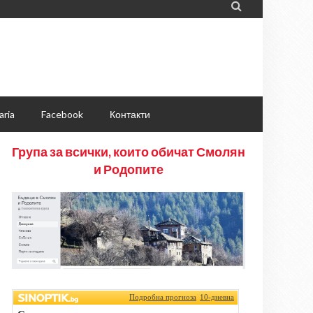

aria
Facebook
Контакти
Група за всички, които обичат Смолян
и Родопите