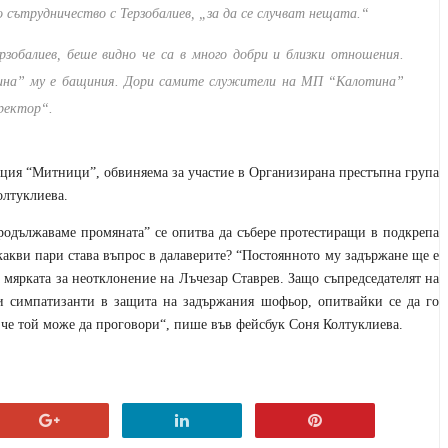
 сътрудничество с Терзобалиев, „за да се случват нещата.“
зобалиев, беше видно че са в много добри и близки отношения.
ина” му е бащиния. Дори самите служители на МП “Калотина”
ректор“.
нция “Митници”, обвиняема за участие в Организирана престъпна група
олтуклиева.
родължаваме промяната” се опитва да събере протестиращи в подкрепа
какви пари става въпрос в далаверите? “Постоянното му задържане ще е
а мярката за неотклонение на Лъчезар Ставрев. Защо съпредседателят на
и симпатизанти в защита на задържания шофьор, опитвайки се да го
 че той може да проговори“, пише във фейсбук Соня Колтуклиева.