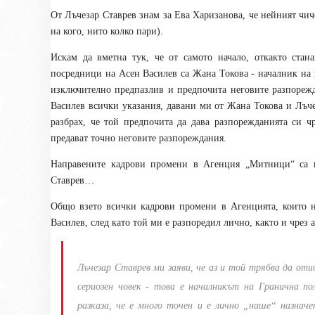
От Лъчезар Ставрев знам за Ева Харизанова, че нейният чич
на кого, нито колко пари).
Искам да вметна тук, че от самото начало, откакто стан
посредници на Асен Василев са Жана Токова - началник на 
изключително предпазлив и предпочита неговите разпорежд
Василев всички указания, давани ми от Жана Токова и Лъч
разбрах, че той предпочита да дава разпорежданията си 
предават точно неговите разпореждания.
Направените кадрови промени в А
генция „Митници“
са п
Ставрев…
Общо взето всички кадрови промени в А
генцията
, които 
Василев, след като той ми е разпоредил лично, както и чрез
Лъчезар Ставрев ми заяви, че аз и той трябва да оти
сериозен човек - това е началникът на Гранична п
разказа, че е много точен и е лично „наше“ назначен