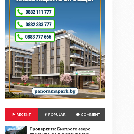
RECENT
POPULAR
COMMENT
Проверките: Бистрото езеро
пресъхва, но виновник няма!