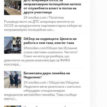
неправомерен полицейски натиск
от служебната власт в полза на
други участници
24 smolian.com / Политика
Ръководството на ДПС алармира мисията на
ОССЕ за предсрочните парламентарни избори за
неправомерен полицейски нат...
ОбЗор на седмицата: Цялата ни
работа е хем така, хем по-така
24smolian.com/Общество Испания
стана световен шампион. Честито!
Само не мога да разбера, що
дивотиите на разни комплексари за ФИФА
конспира...
Бизнесмен дари линейка на
Неделино!
24 smolian.com / Общество Община
Неделино вече разполага с напълно
оборудван специализиран
медицински автомобил-линейка. Това съобщи
кметът...