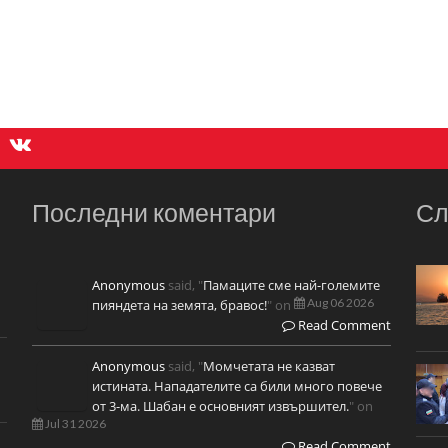
Последни коментари
Сл
Anonymous
said, "
Памаците сме най-големите
Aug 06 2026
пияндета на земята, бравос!
" on
Read Comment
Anonymous
said, "
Момчетата не казват
истината. Нападателите са били много повече
от 3-ма. Шабан е основният извършител.
" on
Jul 31 2026
Read Comment