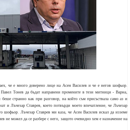
наех, че е много доверено лице на Асен Василев и че е негов шофьор.
а Павел Тонев да бъдат направени промените в тези митници - Варна,
беше странно как при разговор, на който съм присъствала само аз и
нат и Лъчезар Ставрев, което потвърди моето впечатление, че Лъчезар
то шофьор. Лъчезар Ставрев ми каза, че Асен Василев искал да изземе
ев не можел да се разбере с него, защото очевидно хем е назначение на