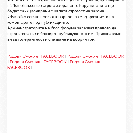
в 24smolian.com. е строго забранено. Нарушителите ще
бъдат санкционирани с цялата строгост на закона.
24smolian.comне носи отговорност за съдържанието на
коментарите под публикациите.
Администраторите на блог-форума запазват правото да
ограничават или блокират публикуването им. Призоваваме
ви за толерантност и спазване на добрия тон.
Родопи Смолян - FACEBOOK
I
Родопи Смолян - FACEBOOK
I
Родопи Смолян - FACEBOOK
I
Родопи Смолян -
FACEBOOK
I