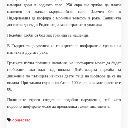
намират дори в родното село.
250 евро ще трябва да плати
нашенец от малко кърджалийско село. Засечен бил в
Нидерландия да шофира с мобилен телефон в ръка. Санкцията
достигна до съд в Родопите, а магистратите я уважиха.
Подобни глоби са бол зад граница за нашенци.
В Гърция също увеличиха санкцията за шофиране с храна или
напитка в другата ръка.
Гръцката пътна полиция напомня, че шофьорите могат да бъдат
глобявани, ако ядат зад волана. Действащата наредба за
движение по пътищата изисква двете ръце на шофьора да са на
волана. При такива случаи глобата е 100 евро, а за мотористите е
80.
Полицаите строго следят за подобни нарушения, тъй като
подобно шофиране може да предизвика тежки инциденти.
общество