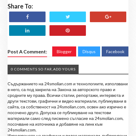
Share To:
Post A Comment:
Blogger
Disqus
Facebook
0 COMMENTS SO FAR,ADD YOURS
Съдържанието на 24smolian.com и технологиите, използвани
в него, са под закрила на Закона за авторското право и
сродните му права. Всички статии, репортажи, интервюта и
други текстови, графични и видео материали, публикувани в
сайта, са собственост на 24smolian.com, освен ако изрично е
посочено друго. Допуска се публикуване на текстови
материали само след писмено съгласие на 24smolian.com,
посочване на източника и добавяне на линк към
24smolian.com.
Използването на графични и видео материали, публикувани