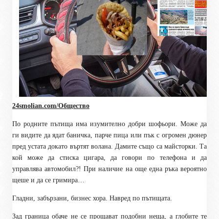
24smolian.com/Общество
По родните пътища има изумително добри шофьори. Може да
ги видите да ядат баничка, парче пица или пък с огромен дюнер
пред устата докато въртят волана. Дамите също са майсторки. Та
кой може да стиска цигара, да говори по телефона и да
управлява автомобил?! При наличие на още една ръка вероятно
щеше и да се гримира…
Гладни, забързани, бизнес хора. Навред по пътищата.
Зад граница обаче не се прощават подобни неща, а глобите те