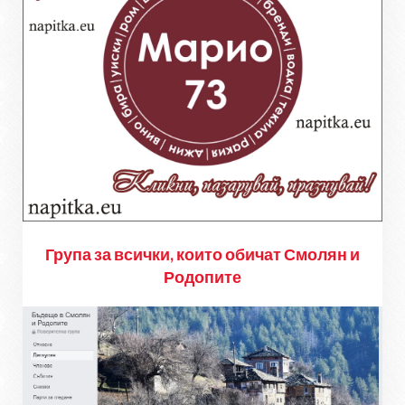
Група за всички, които обичат Смолян и
Родопите