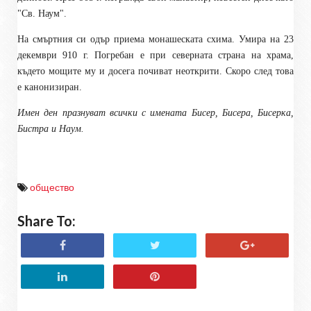
"Св. Наум".
На смъртния си одър приема монашеската схима. Умира на 23
декември 910 г. Погребан е при северната страна на храма,
където мощите му и досега почиват неоткрити. Скоро след това
е канонизиран.
Имен ден празнуват всички с имената Бисер, Бисера, Бисерка,
Бистра и Наум.
общество
Share To: