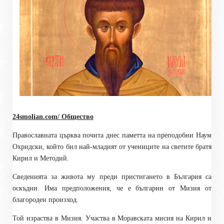
24smolian.com/ Общество
Православната църква почита днес паметта на преподобни Наум
Охридски, който бил най-младият от учениците на светите братя
Кирил и Методий.
Сведенията за живота му преди пристигането в България са
оскъдни. Има предположения, че е българин от Мизия от
благороден произход.
Той израства в Мизия. Участва в Моравската мисия на Кирил и