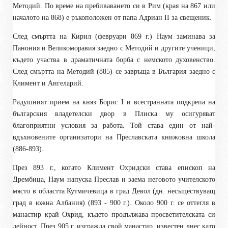
Методий. По време на пребиваването си в Рим (края на 867 или
началото на 868) е ръкоположен от папа Адриан II за свещеник.
След смъртта на Кирил (февруари 869 г.) Наум заминава за
Панония и Великоморавия заедно с Методий и другите ученици,
където участва в драматичната борба с немското духовенство.
След смъртта на Методий (885) се завръща в България заедно с
Климент и Ангеларий.
Радушният прием на княз Борис I и всестранната подкрепа на
българския владетелски двор в Плиска му осигуряват
благоприятни условия за работа. Той става един от най-
вдъхновените организатори на Преславската книжовна школа
(886-893).
През 893 г., когато Климент Охридски става епископ на
Дрембица, Наум напуска Преслав и заема неговото учителското
място в областта Кутмичевица в град Девол (дн. несъществуващ
град в южна Албания) (893 - 900 г.). Около 900 г. се оттегля в
манастир край Охрид, където продължава просветителската си
дейност. През 905 г. изгражда свой манастир, известен днес като