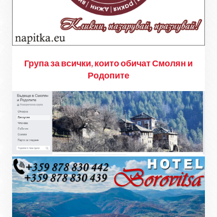
Група за всички, които обичат Смолян и
Родопите