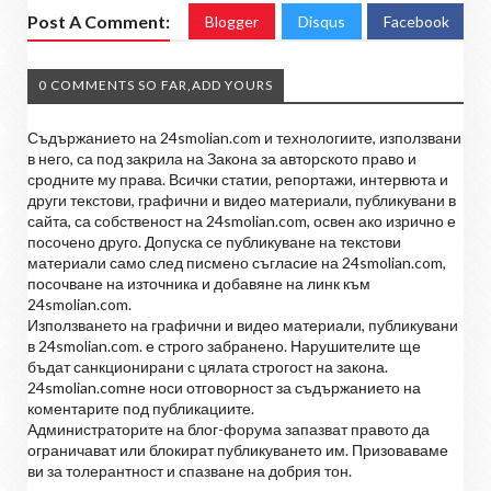
Post A Comment:
Blogger
Disqus
Facebook
0 COMMENTS SO FAR,ADD YOURS
Съдържанието на 24smolian.com и технологиите, използвани
в него, са под закрила на Закона за авторското право и
сродните му права. Всички статии, репортажи, интервюта и
други текстови, графични и видео материали, публикувани в
сайта, са собственост на 24smolian.com, освен ако изрично е
посочено друго. Допуска се публикуване на текстови
материали само след писмено съгласие на 24smolian.com,
посочване на източника и добавяне на линк към
24smolian.com.
Използването на графични и видео материали, публикувани
в 24smolian.com. е строго забранено. Нарушителите ще
бъдат санкционирани с цялата строгост на закона.
24smolian.comне носи отговорност за съдържанието на
коментарите под публикациите.
Администраторите на блог-форума запазват правото да
ограничават или блокират публикуването им. Призоваваме
ви за толерантност и спазване на добрия тон.