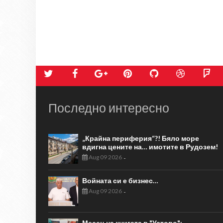
Последно интересно
„Крайна периферия“?! Бяло море
вдигна цените на… имотите в Рудозем!
Aug 09 2026
-
Войната си е бизнес…
Aug 09 2026
-
Месец на книгата в "Устово":