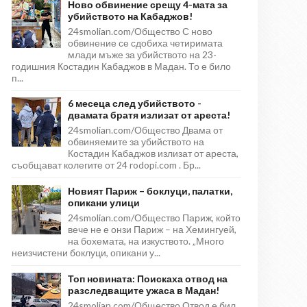
Ново обвинение срещу 4-мата за
убийството на Кабаджов!
24smolian.com/Общество С ново
обвинение се сдобиха четиримата
млади мъже за убийството на 23-
годишния Костадин Кабаджов в Мадан. То е било
п...
6 месеца след убийството -
двамата братя излизат от ареста!
24smolian.com/Общество Двама от
обвиняемите за убийството на
Костадин Кабаджов излизат от ареста,
съобщават колегите от 24 rodopi.com . Бр...
Новият Париж – боклуци, палатки,
опикани улици
24smolian.com/Общество Париж, който
вече не е онзи Париж – на Хемингуей,
на бохемата, на изкуството. „Много
неизчистени боклуци, опикани у...
Топ новината: Поискаха отвод на
разследващите ужаса в Мадан!
24smolian.com/Общество Отвод е бил