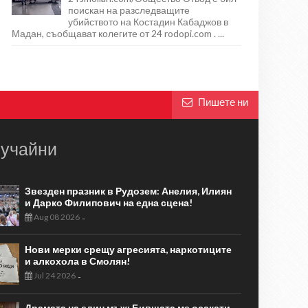
поискан на разследващите
убийството на Костадин Кабаджов в
Мадан, съобщават колегите от 24 rodopi.com . ...
Пишете ни
учайни
Звезден празник в Рудозем: Анелия, Илиян
и Дарко Филипович на една сцена!
Aug 08 2026
-
Нови мерки срещу агресията, наркотиците
и алкохола в Смолян!
Jul 24 2026
-
Драмата на един мъж: Бившата ме осакати,