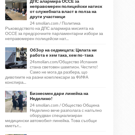
ДПС алармира ОССЕ за
неправомерен полицейски натиск
от служебната власт в полза на
други участници
24 smolian.com / Политика
Ръководството на ДПС алармира мисията на
ОССЕ за предсрочните парламентарни избори за
неправомерен полицейски нат...
ОбЗор на седмицата: Цялата ни
работа е хем така, хем по-така
24smolian.com/Общество Испания
стана световен шампион. Честито!
Само не мога да разбера, що
дивотиите на разни комплексари за ФИФА
конспира...
Бизнесмен дари линейка на
Неделино!
24 smolian.com / Общество Община
Неделино вече разполага с напълно
оборудван специализиран
медицински автомобил-линейка. Това съобщи
кметът...