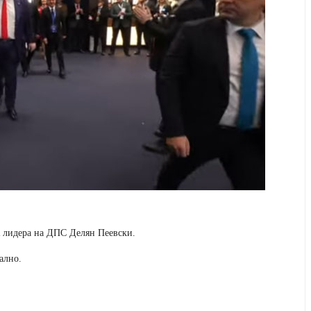
К лидера на ДПС Делян Пеевски.
ално.