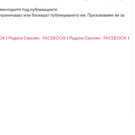
оментарите под публикациите.
граничават или блокират публикуването им. Призоваваме ви за
OOK
I
Родопи Смолян - FACEBOOK
I
Родопи Смолян - FACEBOOK
I