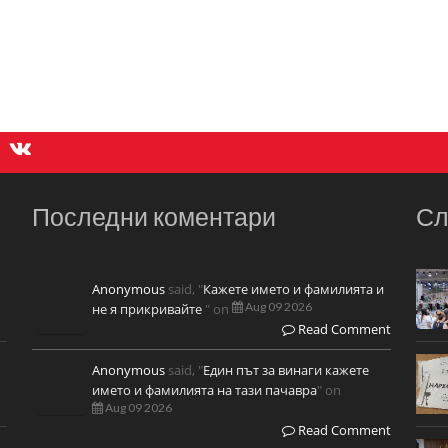
Последни коментари
Сл
Anonymous
said, "
Кажете името и фамилията и
Aug 09 2026
не я прикривайте
" on
Read Comment
Anonymous
said, "
Един път за винаги кажете
името и фамилията на тази пачавра
" on
Aug 09 2026
Read Comment