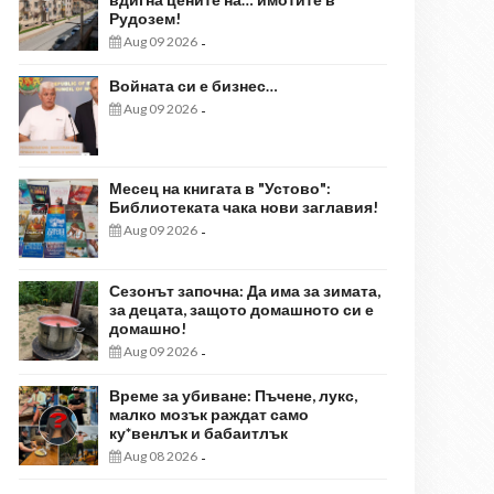
Рудозем!
Aug 09 2026
-
Войната си е бизнес…
Aug 09 2026
-
Месец на книгата в "Устово":
Библиотеката чака нови заглавия!
Aug 09 2026
-
Сезонът започна: Да има за зимата,
за децата, защото домашното си е
домашно!
Aug 09 2026
-
Време за убиване: Пъчене, лукс,
малко мозък раждат само
ку*венлък и бабаитлък
Aug 08 2026
-