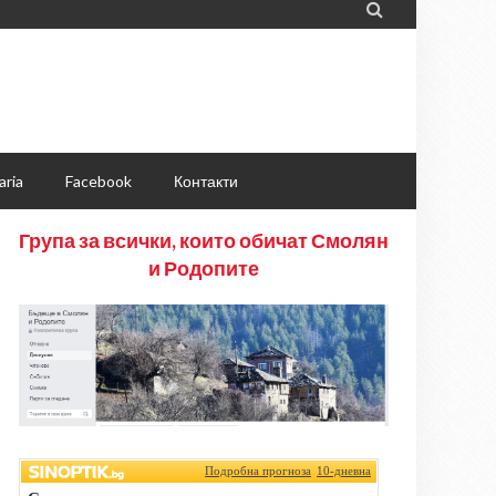

aria
Facebook
Контакти
Група за всички, които обичат Смолян
и Родопите