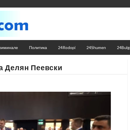
риминале
Политика
24Rodopi
24Shumen
24Bulg
а Делян Пеевски