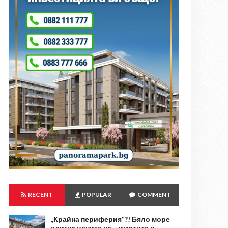
RECENT
POPULAR
COMMENT
„Крайна периферия“?! Бяло море
вдигна цените на… имотите в