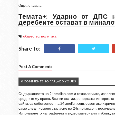
Още по темата:
Темата+: Ударно от ДПС 
деребеите остават в минало
общество
,
политика
Share To:
Post A Comment:
0 COMMENTS SO FAR,ADD YOURS
Съдържанието на 24smolian.com и технологиите, използван
сродните му права. Всички статии, репортажи, интервюта 
сайта, са собственост на 24smolian.com, освен ако изрич
само след писмено съгласие на 24smolian.com, посочване
Използването на графични и видео материали, публикува