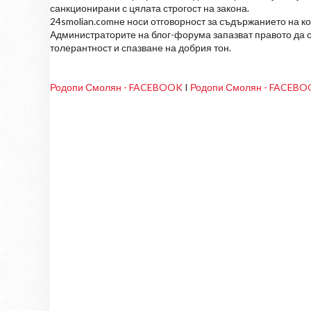
санкционирани с цялата строгост на закона.
24smolian.comне носи отговорност за съдържанието на к
Администраторите на блог-форума запазват правото да о
толерантност и спазване на добрия тон.
Родопи Смолян - FACEBOOK
I
Родопи Смолян - FACEB