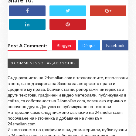
Post A Comment:
Blogger
Disqus
Facebook
0 COMMENTS SO FAR,ADD YOURS
Съдържанието на 24smolian.com и технологиите, използвани
в него, са под закрила на Закона за авторското право и
сродните му права. Всички статии, репортажи, интервюта и
други текстови, графични и видео материали, публикувани в
сайта, са собственост на 24smolian.com, освен ако изрично е
посочено друго. Допуска се публикуване на текстови
материали само след писмено съгласие на 24smolian.com,
посочване на източника и добавяне на линк към
24smolian.com.
Използването на графични и видео материали, публикувани
в 24smolian.com. е строго забранено. Нарушителите ще