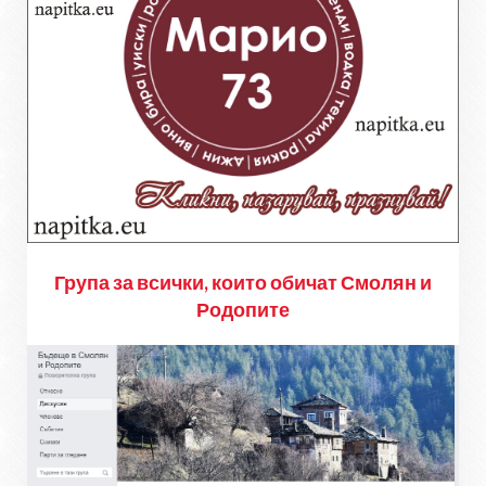
Група за всички, които обичат Смолян и
Родопите