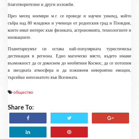
благотворителни и други изложби.
През месец ноември м.г. се проведе и научен уикенд, който
събра над 80 младежи и ученици от родопския град и Пловдив,
които имат интерес към физиката, астрономията, технологиите и
иновациите.
Планетариумът си остава най-популярната туристическа
дестинация в региона. Едно магическо място, където имаме
възможност да се докоснем до необятния Космос, да се потопим
в звездната атмосфера и да изживеем невероятни емоции,
търсейки непознатото във Вселената.
общество
Share To: