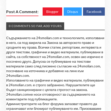
Post A Comment:
Blogger
Disqus
Facebook
0 COMMENTS SO FAR,ADD YOURS
Съдържанието на 24smolian.com и технологиите, използвани
в него, са под закрила на Закона за авторското право и
сродните му права. Всички статии, репортажи, интервюта и
други текстови, графични и видео материали, публикувани в
сайта, са собственост на 24smolian.com, освен ако изрично е
посочено друго. Допуска се публикуване на текстови
материали само след писмено съгласие на 24smolian.com,
посочване на източника и добавяне на линк към
24smolian.com.
Използването на графични и видео материали, публикувани
в 24smolian.com. е строго забранено. Нарушителите ще
бъдат санкционирани с цялата строгост на закона.
24smolian.comне носи отговорност за съдържанието на
коментарите под публикациите.
Администраторите на блог-форума запазват правото да
ограничават или блокират публикуването им. Призоваваме