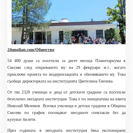
24smolian.com/Общество
54 400 души са посетили за десет месеца Планетариума в
Смолян след откриването му на 29 февруари м.г., когато
приключи проекта по модернизацията и обновяването му. Това
съобщи директорката на институцията Цветелина Генчева.
От тях 2328 ученици и деца от детските градини са посетили
безплатно звездната институция. Това е по инициатива на кмета
Николай Мелемов. Всички училища и детски градини в Община
Смолян по график посещават звездните спектакли без да
купуват билети.
През годината в звездната институция бяха експонирани