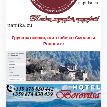
Група за всички, които обичат Смолян и
Родопите