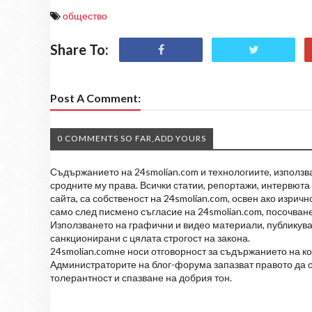
общество
Share To:
Post A Comment:
0 COMMENTS SO FAR,ADD YOURS
Съдържанието на 24smolian.com и технологиите, използван
сродните му права. Всички статии, репортажи, интервюта 
сайта, са собственост на 24smolian.com, освен ако изрич
само след писмено съгласие на 24smolian.com, посочване
Използването на графични и видео материали, публикува
санкционирани с цялата строгост на закона.
24smolian.comне носи отговорност за съдържанието на к
Администраторите на блог-форума запазват правото да о
толерантност и спазване на добрия тон.