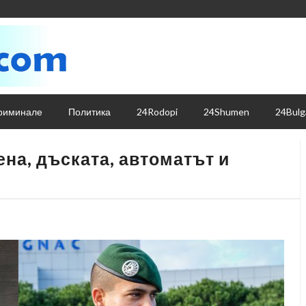
риминале
Политика
24Rodopi
24Shumen
24Bulg
на, дъската, автоматът и