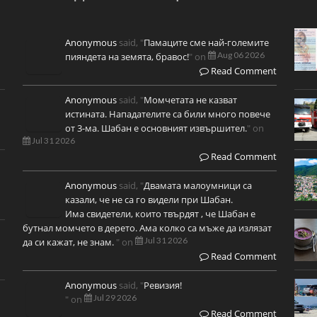
Anonymous
said, "
Памаците сме най-големите
Aug 06 2026
пияндета на земята, бравос!
" on
Read Comment
Anonymous
said, "
Момчетата не казват
истината. Нападателите са били много повече
от 3-ма. Шабан е основният извършител.
" on
Jul 31 2026
Read Comment
Anonymous
said, "
Двамата малоумници са
казали, че не са го видели при Шабан.
Има свидетели, които твърдят , че Шабан е
бутнал момчето в дерето. Ама колко са мъже да излязат
Jul 31 2026
да си кажат, не знам.
" on
Read Comment
Anonymous
said, "
Ревизия!
Jul 29 2026
" on
Read Comment