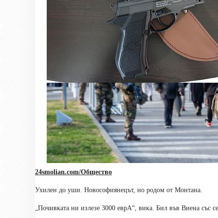
24smolian.com/Общество
Ухилен до уши. Новософиянецът, но родом от Монтана.
„Почивката ни излезе 3000 еврА“, вика. Бил във Виена със с