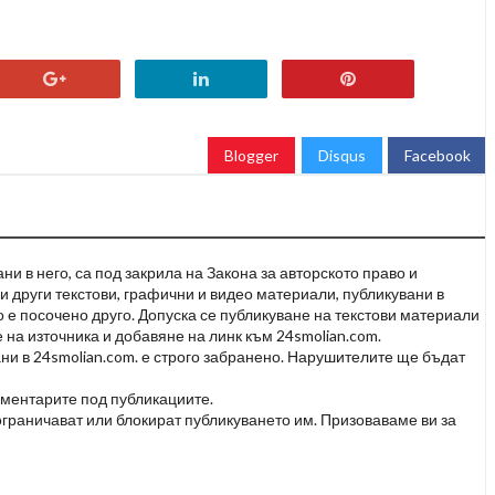
Blogger
Disqus
Facebook
и в него, са под закрила на Закона за авторското право и
и други текстови, графични и видео материали, публикувани в
но е посочено друго. Допуска се публикуване на текстови материали
 на източника и добавяне на линк към 24smolian.com.
ни в 24smolian.com. е строго забранено. Нарушителите ще бъдат
оментарите под публикациите.
граничават или блокират публикуването им. Призоваваме ви за