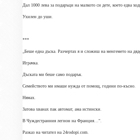
Дал 1000 лева за подаръци на малкото си дете, което едва ход
Ухилен до уши.
***
„Беше една дъска. Разчертах я и сложиш на менгемето на дяд
Играчка.
Дъската ми беше само подарък.
Семейството ми имаше нужда от помощ, години по-късно.
Нямах.
Затова хванах пак автомат, ама истински.
В Чуждестранния легион на Франция…“.
Разказ на читател на 24
rodopi.com
.