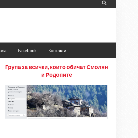

aria
Facebook
Контакти
Група за всички, които обичат Смолян
и Родопите