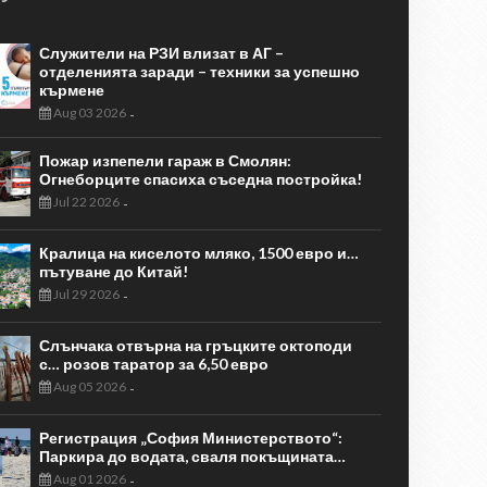
Служители на РЗИ влизат в АГ –
отделенията заради – техники за успешно
кърмене
Aug 03 2026
-
Пожар изпепели гараж в Смолян:
Огнеборците спасиха съседна постройка!
Jul 22 2026
-
Кралица на киселото мляко, 1500 евро и…
пътуване до Китай!
Jul 29 2026
-
Слънчака отвърна на гръцките октоподи
с… розов таратор за 6,50 евро
Aug 05 2026
-
Регистрация „София Министерството“:
Паркира до водата, сваля покъщината…
Aug 01 2026
-