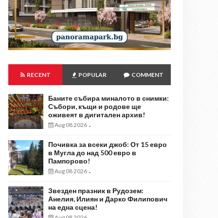
RECENT
POPULAR
COMMENT
Баните събира миналото в снимки:
Събори, къщи и родове ще
оживеят в дигитален архив!
Aug 08 2026
-
Почивка за всеки джоб: От 15 евро
в Мугла до над 500 евро в
Пампорово!
Aug 08 2026
-
Звезден празник в Рудозем:
Анелия, Илиян и Дарко Филипович
на една сцена!
Aug 08 2026