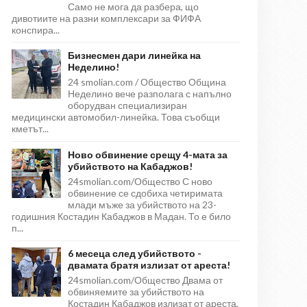
Само не мога да разбера, що
дивотиите на разни комплексари за ФИФА
конспира...
Бизнесмен дари линейка на
Неделино!
24 smolian.com / Общество Община
Неделино вече разполага с напълно
оборудван специализиран
медицински автомобил-линейка. Това съобщи
кметът...
Ново обвинение срещу 4-мата за
убийството на Кабаджов!
24smolian.com/Общество С ново
обвинение се сдобиха четиримата
млади мъже за убийството на 23-
годишния Костадин Кабаджов в Мадан. То е било
п...
6 месеца след убийството -
двамата братя излизат от ареста!
24smolian.com/Общество Двама от
обвиняемите за убийството на
Костадин Кабаджов излизат от ареста,