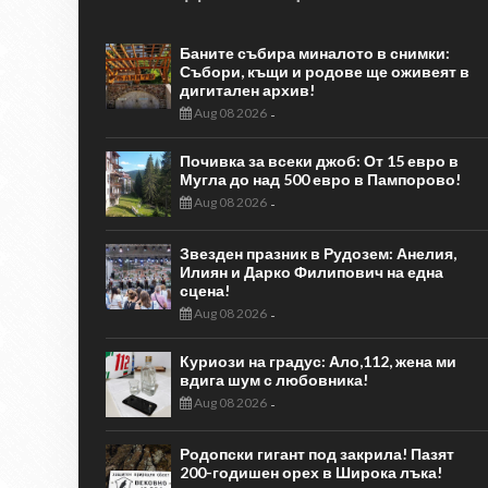
Баните събира миналото в снимки:
Събори, къщи и родове ще оживеят в
дигитален архив!
Aug 08 2026
-
Почивка за всеки джоб: От 15 евро в
Мугла до над 500 евро в Пампорово!
Aug 08 2026
-
Звезден празник в Рудозем: Анелия,
Илиян и Дарко Филипович на една
сцена!
Aug 08 2026
-
Куриози на градус: Ало,112, жена ми
вдига шум с любовника!
Aug 08 2026
-
Родопски гигант под закрила! Пазят
200-годишен орех в Широка лъка!