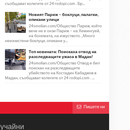
съобщават колегите от 24 rodopi.com . Бр...
Новият Париж – боклуци, палатки,
опикани улици
24smolian.com/Общество Париж, който
вече не е онзи Париж – на Хемингуей,
на бохемата, на изкуството. „Много
неизчистени боклуци, опикани у...
Топ новината: Поискаха отвод на
разследващите ужаса в Мадан!
24smolian.com/Общество Отвод е бил
поискан на разследващите
убийството на Костадин Кабаджов в
Мадан, съобщават колегите от 24 rodopi.com . ...
Пишете ни
учайни