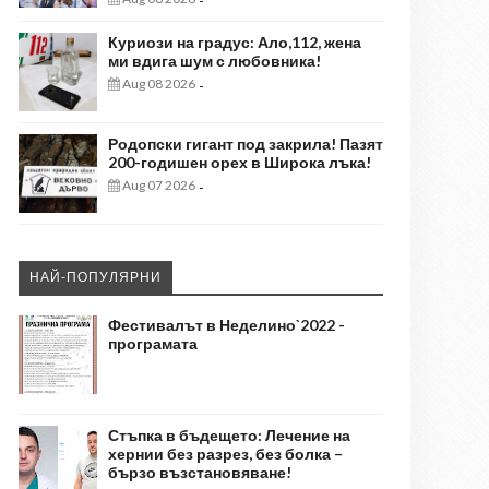
-
Куриози на градус: Ало,112, жена
ми вдига шум с любовника!
Aug 08 2026
-
Родопски гигант под закрила! Пазят
200-годишен орех в Широка лъка!
Aug 07 2026
-
НАЙ-ПОПУЛЯРНИ
Фестивалът в Неделино`2022 -
програмата
Стъпка в бъдещето: Лечение на
хернии без разрез, без болка –
бързо възстановяване!