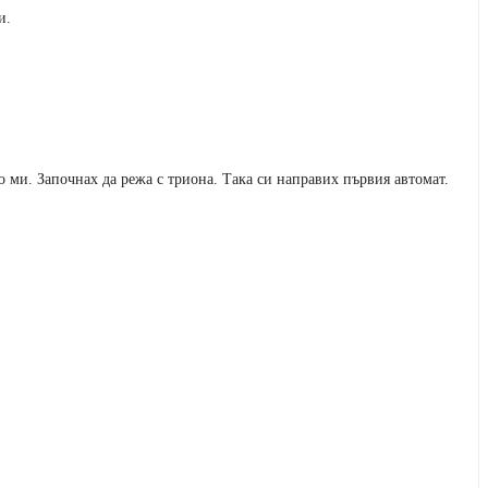
и.
о ми. Започнах да режа с триона. Така си направих първия автомат.