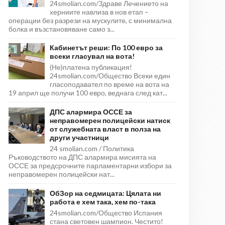
24smolian.com/Здраве Лечението на
херниите навлиза в нов етап –
операции без разрези на мускулите, с минимална
болка и възстановяване само з...
Кабинетът реши: По 100 евро за
всеки гласувал на вота!
(Не)платена публикация!
24smolian.com/Общество Всеки един
гласоподавател по време на вота на
19 април ще получи 100 евро, веднага след кат...
ДПС алармира ОССЕ за
неправомерен полицейски натиск
от служебната власт в полза на
други участници
24 smolian.com / Политика
Ръководството на ДПС алармира мисията на
ОССЕ за предсрочните парламентарни избори за
неправомерен полицейски нат...
ОбЗор на седмицата: Цялата ни
работа е хем така, хем по-така
24smolian.com/Общество Испания
стана световен шампион. Честито!