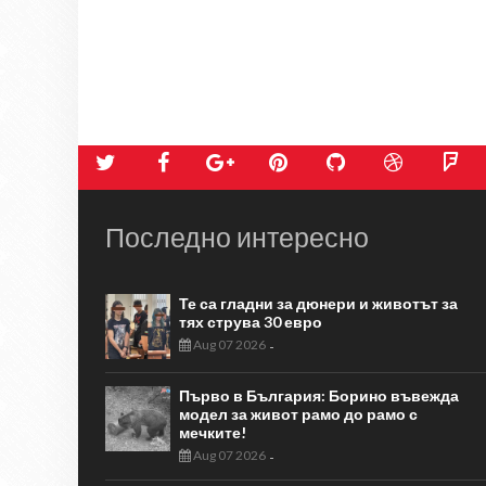
Последно интересно
Те са гладни за дюнери и животът за
тях струва 30 евро
Aug 07 2026
-
Първо в България: Борино въвежда
модел за живот рамо до рамо с
мечките!
Aug 07 2026
-