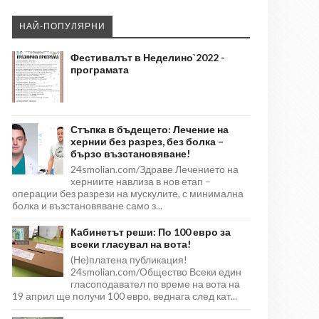
НАЙ-ПОПУЛЯРНИ
Фестивалът в Неделино`2022 -
програмата
Стъпка в бъдещето: Лечение на
хернии без разрез, без болка –
бързо възстановяване!
24smolian.com/Здраве Лечението на
херниите навлиза в нов етап –
операции без разрези на мускулите, с минимална
болка и възстановяване само з...
Кабинетът реши: По 100 евро за
всеки гласувал на вота!
(Не)платена публикация!
24smolian.com/Общество Всеки един
гласоподавател по време на вота на
19 април ще получи 100 евро, веднага след кат...