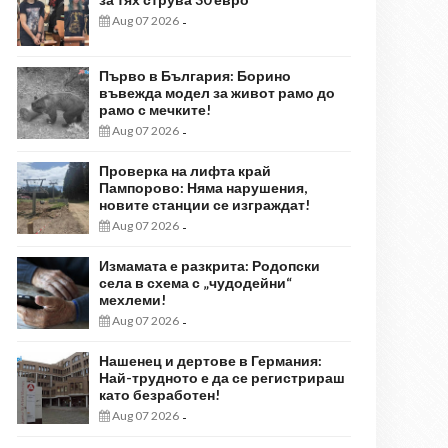
Aug 07 2026
-
Първо в България: Борино
въвежда модел за живот рамо до
рамо с мечките!
Aug 07 2026
-
Проверка на лифта край
Пампорово: Няма нарушения,
новите станции се изграждат!
Aug 07 2026
-
Измамата е разкрита: Родопски
села в схема с „чудодейни“
мехлеми!
Aug 07 2026
-
Нашенец и дертове в Германия:
Най-трудното е да се регистрираш
като безработен!
Aug 07 2026
-