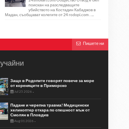
поискан на разследващите
убийството на Костадин Кабаджов в
Мадан, съобщават колегите от 24 rodopi.com . ...
Пишете ни
учайни
Защо в Родопите говорят повече за море
от кореняците в Приморско
Jul 25 2026
-
Падане и черепна травма! Медицински
хеликоптер откара по спешност мъж от
Смолян в Пловдив
Aug 01 2026
-