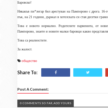
Баровско!
Някакъв пи
*
легар бил арестуван на Пампорово с дрога. 16-
пък, на 21 години, държал в хотелската си стая десетки гра
Това е новото нормално. Родителите парвенюта, от нови
Пампорово, знаете и новите малки баровци какво представля
Това са реалностите.
За жалост.
общество
Share To:
Post A Comment:
0 COMMENTS SO FAR,ADD YOURS