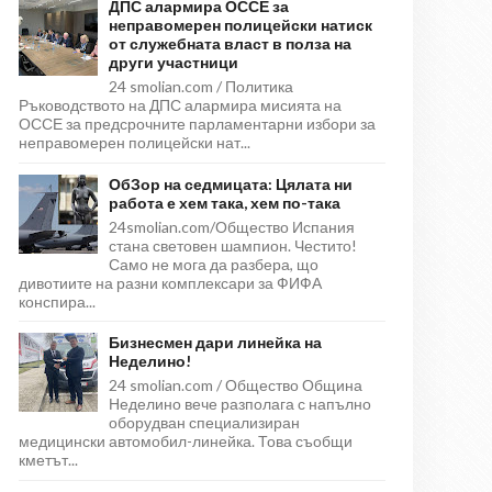
ДПС алармира ОССЕ за
неправомерен полицейски натиск
от служебната власт в полза на
други участници
24 smolian.com / Политика
Ръководството на ДПС алармира мисията на
ОССЕ за предсрочните парламентарни избори за
неправомерен полицейски нат...
ОбЗор на седмицата: Цялата ни
работа е хем така, хем по-така
24smolian.com/Общество Испания
стана световен шампион. Честито!
Само не мога да разбера, що
дивотиите на разни комплексари за ФИФА
конспира...
Бизнесмен дари линейка на
Неделино!
24 smolian.com / Общество Община
Неделино вече разполага с напълно
оборудван специализиран
медицински автомобил-линейка. Това съобщи
кметът...