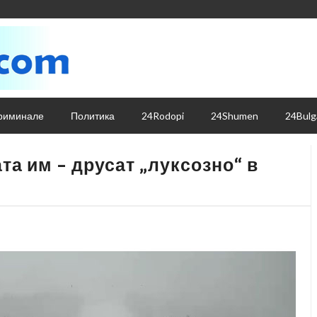
риминале
Политика
24Rodopi
24Shumen
24Bulg
та им – друсат „луксозно“ в