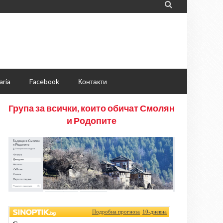

aria
Facebook
Контакти
Група за всички, които обичат Смолян
и Родопите