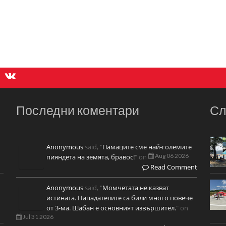
Последни коментари
Сл
Anonymous
said, "
Памаците сме най-големите
Aug 06 2026
пияндета на земята, бравос!
" on
Read Comment
Anonymous
said, "
Момчетата не казват
истината. Нападателите са били много повече
от 3-ма. Шабан е основният извършител.
" on
Jul 31 2026