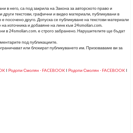
и в него, са под закрила на Закона за авторското право и
и други текстови, графични и видео материали, публикувани в
но е посочено друго. Допуска се публикуване на текстови материали
 на източника и добавяне на линк към 24smolian.com.
ни в 24smolian.com. е строго забранено. Нарушителите ще бъдат
оментарите под публикациите.
граничават или блокират публикуването им. Призоваваме ви за
OOK
I
Родопи Смолян - FACEBOOK
I
Родопи Смолян - FACEBOOK
I