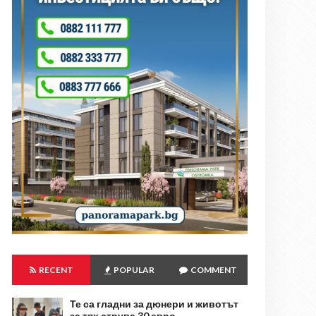
RECENT
POPULAR
COMMENT
Те са гладни за дюнери и животът
за тях струва 30 евро