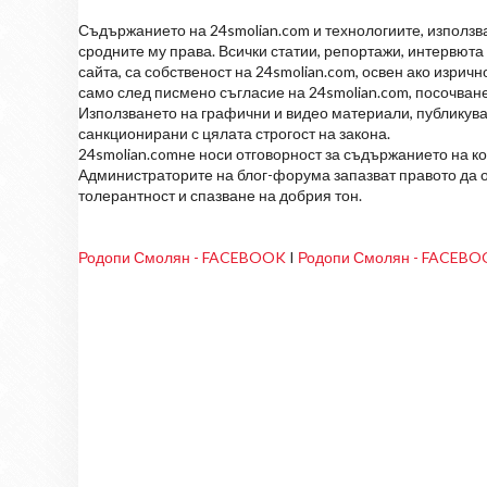
Съдържанието на 24smolian.com и технологиите, използван
сродните му права. Всички статии, репортажи, интервюта 
сайта, са собственост на 24smolian.com, освен ако изрич
само след писмено съгласие на 24smolian.com, посочване
Използването на графични и видео материали, публикува
санкционирани с цялата строгост на закона.
24smolian.comне носи отговорност за съдържанието на к
Администраторите на блог-форума запазват правото да о
толерантност и спазване на добрия тон.
Родопи Смолян - FACEBOOK
I
Родопи Смолян - FACEB