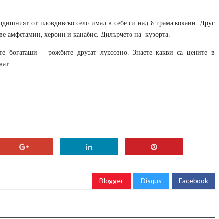
годишният от пловдивско село имал в себе си над 8 грама кокаин. Друг
мове амфетамин, хероин и канабис. Дилърчето на
курорта.
те богаташи – рожбите друсат луксозно. Знаете какви са цените в
ват.
Blogger
Disqus
Facebook