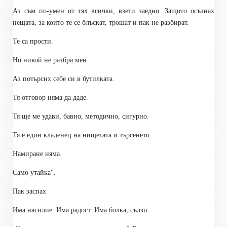
Аз съм по-умен от тях всички, взети заедно. Защото осъзнах
нещата, за които те се блъскат, трошат и пак не разбират.
Те са прости.
Но никой не разбра мен.
Аз потърсих себе си в бутилката.
Тя отговор няма да даде.
Тя ще ме удави, бавно, методично, сигурно.
Тя е един кладенец на нищетата и търсенето.
Намиране няма.
Само утайка“.
Пак заспах
Има насилие. Има радост. Има болка, сълзи.