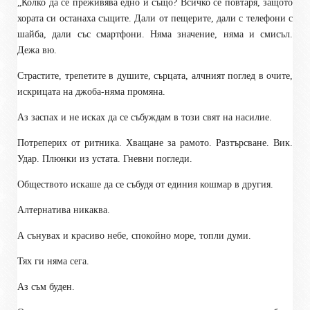
„Колко да се преживява едно и също? Всичко се повтаря, защото
хората си останаха същите. Дали от пещерите, дали с телефони с
шайба, дали със смартфони. Няма значение, няма и смисъл.
Дежа вю.
Страстите, трепетите в душите, сърцата, алчният поглед в очите,
искрицата на джоба-няма промяна.
Аз заспах и не исках да се събуждам в този свят на насилие.
Потреперих от ритника. Хващане за рамото. Разтърсване. Вик.
Удар. Плюнки из устата. Гневни погледи.
Обществото искаше да се събудя от единия кошмар в другия.
Алтернатива никаква.
А сънувах и красиво небе, спокойно море, топли думи.
Тях ги няма сега.
Аз съм буден.