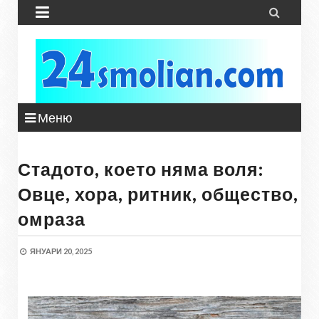


Меню
Стадото, което няма воля:
Овце, хора, ритник, общество,
омраза
ЯНУАРИ 20, 2025