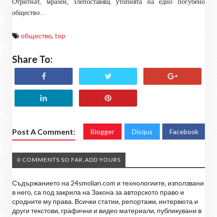
Отритнат, мразен, злепоставящ утопията на едно погубено
общество…
общество
,
top
Share To:
Post A Comment:
Blogger
Disqus
Facebook
0 COMMENTS SO FAR,ADD YOURS
Съдържанието на 24smolian.com и технологиите, използвани
в него, са под закрила на Закона за авторското право и
сродните му права. Всички статии, репортажи, интервюта и
други текстови, графични и видео материали, публикувани в