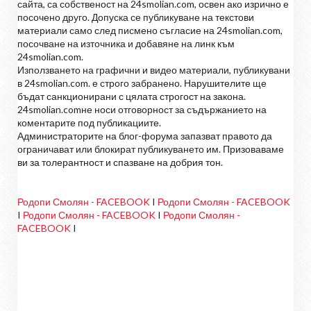
сайта, са собственост на 24smolian.com, освен ако изрично е
посочено друго. Допуска се публикуване на текстови
материали само след писмено съгласие на 24smolian.com,
посочване на източника и добавяне на линк към
24smolian.com.
Използването на графични и видео материали, публикувани
в 24smolian.com. е строго забранено. Нарушителите ще
бъдат санкционирани с цялата строгост на закона.
24smolian.comне носи отговорност за съдържанието на
коментарите под публикациите.
Администраторите на блог-форума запазват правото да
ограничават или блокират публикуването им. Призоваваме
ви за толерантност и спазване на добрия тон.
Родопи Смолян - FACEBOOK
I
Родопи Смолян - FACEBOOK
I
Родопи Смолян - FACEBOOK
I
Родопи Смолян -
FACEBOOK
I