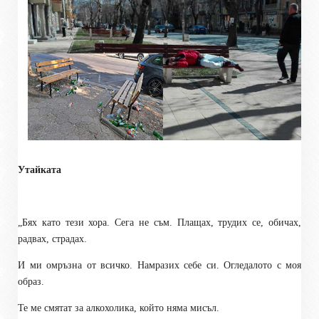
Утайката
„Бях като тези хора. Сега не съм. Плащах, трудих се, обичах,
радвах, страдах.
И ми омръзна от всичко. Намразих себе си. Огледалото с моя
образ.
Те ме смятат за алкохолика, който няма мисъл.