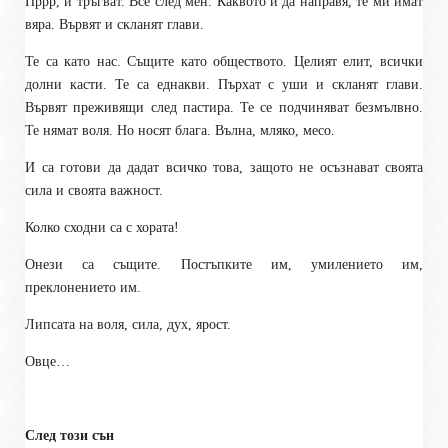
Пррр, и тръгват. Все след мен. Каквото и да направя, те ми имат
вяра. Вървят и скланят глави.
Те са като нас. Същите като обществото. Целият елит, всички
долни касти. Те са еднакви. Пърхат с уши и скланят глави.
Вървят преживящи след пастира. Те се подчиняват безмълвно.
Те нямат воля. Но носят блага. Вълна, мляко, месо.
И са готови да дадат всичко това, защото не осъзнават своята
сила и своята важност.
Колко сходни са с хората!
Онези са същите. Постъпките им, умилението им,
преклонението им.
Липсата на воля, сила, дух, ярост.
Овце…
След този сън