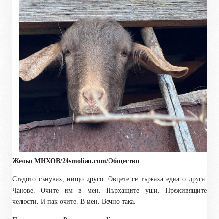
Жельо МИХОВ/
24smolian.com
/Общество
Стадото сънувах, нищо друго. Овцете се търкаха една о друга.
Чанове. Очите им в мен. Пърхащите уши. Преживящите
челюсти. И пак очите. В мен. Вечно така.