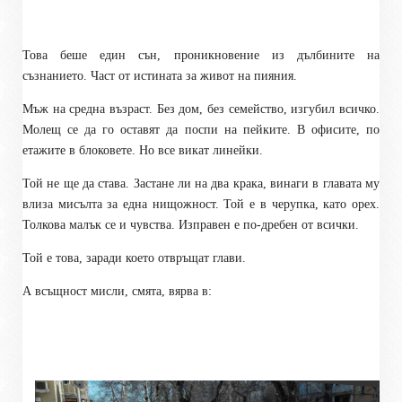
Това беше един сън, проникновение из дълбините на
съзнанието. Част от истината за живот на пияния.
Мъж на средна възраст. Без дом, без семейство, изгубил всичко.
Молещ се да го оставят да поспи на пейките. В офисите, по
етажите в блоковете. Но все викат линейки.
Той не ще да става. Застане ли на два крака, винаги в главата му
влиза мисълта за една нищожност. Той е в черупка, като орех.
Толкова малък се и чувства. Изправен е по-дребен от всички.
Той е това, заради което отвръщат глави.
А всъщност мисли, смята, вярва в: