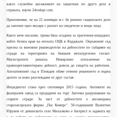
както служебен ангажимент на защитник по друго дело в
страната, научи 24
rodopi.com
.
Припомняме, че на 22 ноември м.г. бе решено същинското дело
да започне през януари с разпит на свидетели и вещи лица.
Както вече писахме, трима бяха осъдени за трагичния инцидент,
който беляза края на епохата ОЦК в Кърджали. Окръжният съд
призна за виновни ръководители на дейностите по събаряне на
сгради на територията на бившия металургичен гигант.
Магистратите решиха: Немарливо изпълнение на
правнорегламентирана дейност, довела до смъртта на работник.
Апелативният съд в Пловдив обаче отмени решението и върна
делото за ново разглеждане от друг състав.
Инцидентът стана през септември 2015 година. Активите на
фалиралия завод са продадени на търг. Започва разрушаване на
старите сгради. За част от дейностите е ангажирана
старозагорската фирма „Пас Комерс“. 50-годишният Валентин
Юруков от девинското село Михалково е багерист и задачата му