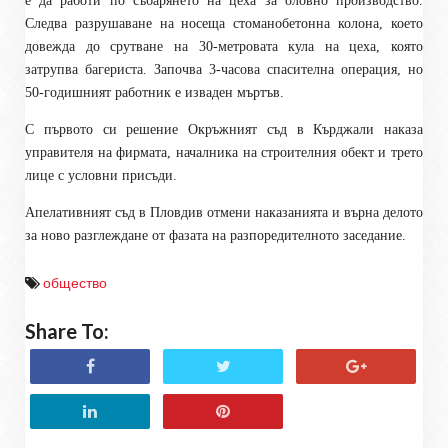
е да работи по събарянето на цеха за оловно производство.
Следва разрушаване на носеща стоманобетонна колона, което
довежда до срутване на 30-метровата кула на цеха, която
затрупва багериста. Започва 3-часова спасителна операция, но
50-годишният работник е изваден мъртъв.
С първото си решение Окръжният съд в Кърджали наказа
управителя на фирмата, началника на строителния обект и трето
лице с условни присъди.
Апелативният съд в Пловдив отмени наказанията и върна делото
за ново разглеждане от фазата на разпоредителното заседание.
общество
Share To: