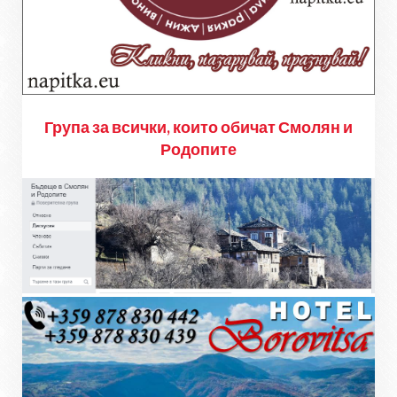
Група за всички, които обичат Смолян и
Родопите