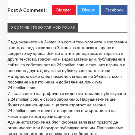
Post A Comment:
Blogger
Disqus
Facebook
0 COMMENTS SO FAR,ADD YOURS
Съдържанието на 24smolian.com и технологиите, използвани
в него, са под закрила на Закона за авторското право и
сродните му права. Всички статии, репортажи, интервюта и
други текстови, графични и видео материали, публикувани в
сайта, са собственост на 24smolian.com, освен ако изрично е
посочено друго. Допуска се публикуване на текстови
материали само след писмено съгласие на 24smolian.com,
посочване на източника и добавяне на линк към
24smolian.com.
Използването на графични и видео материали, публикувани
в 24smolian.com. е строго забранено. Нарушителите ще
бъдат санкционирани с цялата строгост на закона.
24smolian.comне носи отговорност за съдържанието на
коментарите под публикациите.
Администраторите на блог-форума запазват правото да
ограничават или блокират публикуването им. Призоваваме
ви за толерантност и спазване на добрия тон.