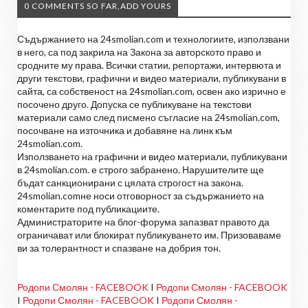
0 COMMENTS SO FAR,ADD YOURS
Съдържанието на 24smolian.com и технологиите, използвани
в него, са под закрила на Закона за авторското право и
сродните му права. Всички статии, репортажи, интервюта и
други текстови, графични и видео материали, публикувани в
сайта, са собственост на 24smolian.com, освен ако изрично е
посочено друго. Допуска се публикуване на текстови
материали само след писмено съгласие на 24smolian.com,
посочване на източника и добавяне на линк към
24smolian.com.
Използването на графични и видео материали, публикувани
в 24smolian.com. е строго забранено. Нарушителите ще
бъдат санкционирани с цялата строгост на закона.
24smolian.comне носи отговорност за съдържанието на
коментарите под публикациите.
Администраторите на блог-форума запазват правото да
ограничават или блокират публикуването им. Призоваваме
ви за толерантност и спазване на добрия тон.
Родопи Смолян - FACEBOOK
I
Родопи Смолян - FACEBOOK
I
Родопи Смолян - FACEBOOK
I
Родопи Смолян -