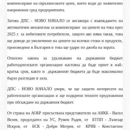
компенсиране на свръхвисоките цени, което води до значително
напрежение сред предприятията.
Затова ДПС - НОВО НАЧАЛО се ангажира с въвеждането на
автоматичен механизъм за компенсиране
на цените на тока през
2025 г. за небитовите потребители, защото ако няма такъв, това
ще доведе до увеличение на цените на всички стоки и продукти,
произведени в България и това ще удари по джоба на хората.
Относно закона за удължаване на държавния бюджет
работодателските организации настояха да бъде приет в най-
кратък срок, както и
държавният бюджета да бъде максимално
бързо разгледан в зала.
ДПС - НОВО НАЧАЛО увери, че ще защити интересите на
работелските организации и ще подкрепи техните предложения
при обсъждане на държавния бюджет.
От страна на АОБР присъстваха представители на АИКБ - Васил
Велев, председател на УС, Румен Радев, от
БТПП - Лъчезар
Искров, от
БСК - Добри Митрев, от
КРИБ - Константин