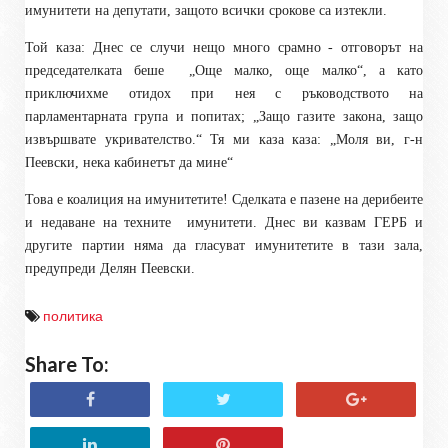
имунитети на депутати, защото всички срокове са изтекли.
Той каза: Днес се случи нещо много срамно - отговорът на
председателката беше
„Още малко, още малко“, а като
приключихме отидох при нея с ръководството на
парламентарната група и попитах; „Защо газите закона, защо
извършвате укривателство.“ Тя ми каза каза: „Моля ви, г-н
Пеевски, нека кабинетът да мине“
Това е коалиция на имунитетите! Сделката е пазене на дерибеите
и недаване на техните
имунитети. Днес ви казвам ГЕРБ и
другите партии няма да гласуват имунитетите в тази зала,
предупреди Делян Пеевски.
политика
Share To: