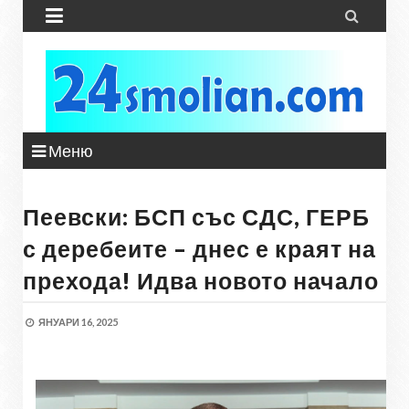


Меню
Пеевски: БСП със СДС, ГЕРБ
с деребеите – днес е краят на
прехода! Идва новото начало
ЯНУАРИ 16, 2025