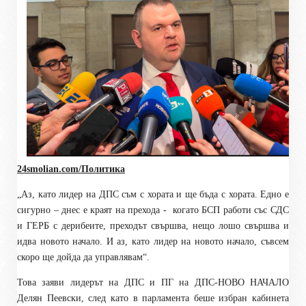
24smolian.com/Политика
„Аз, като лидер на ДПС съм с хората и ще бъда с хората. Едно е
сигурно – днес е краят на прехода - когато БСП работи със СДС
и ГЕРБ с дерибеите, преходът свършва, нещо лошо свършва и
идва новото начало. И аз, като лидер на новото начало, съвсем
скоро ще дойда да управлявам“.
Това заяви лидерът на ДПС и ПГ на ДПС-НОВО НАЧАЛО
Делян Пеевски, след като в парламента беше избран кабинета