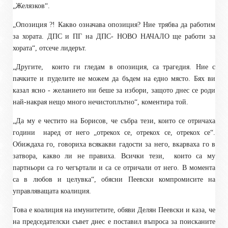
„Желязков“.
„Опозиция ?! Какво означава опозиция? Ние трябва да работим
за хората. ДПС и ПГ на ДПС- НОВО НАЧАЛО ще работи за
хората“, отсече лидерът.
„Другите,
които ги гледам в опозиция, са трагедия. Ние с
пачките и пуделите не можем да бъдем на едно място. Бях ви
казал ясно - желанието ни беше за избори, защото днес се роди
най-накрая нещо много нечистоплътно“, коментира той.
„Да му е честито на Борисов, че събра тези, които се отричаха
години
наред от него „отрекох се, отрекох се, отрекох се“.
Обиждаха го, говориха всякакви гадости за него, вкарваха го в
затвора, какво ли не правиха. Всички тези,
които са му
партньори са го чегъртали и са се отричали от него. В момента
са в любов и целувка“, обясни Пеевски компромисите на
управляващата коалиция.
Това е коалиция на имунитетите, обяви Делян Пеевски и каза, че
на председателски съвет днес е поставил въпроса за поисканите