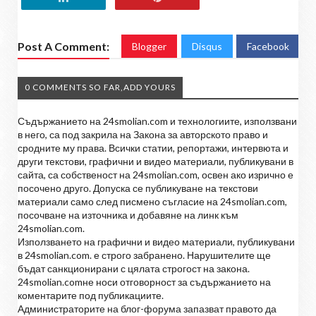
Post A Comment:
Blogger
Disqus
Facebook
0 COMMENTS SO FAR,ADD YOURS
Съдържанието на 24smolian.com и технологиите, използвани
в него, са под закрила на Закона за авторското право и
сродните му права. Всички статии, репортажи, интервюта и
други текстови, графични и видео материали, публикувани в
сайта, са собственост на 24smolian.com, освен ако изрично е
посочено друго. Допуска се публикуване на текстови
материали само след писмено съгласие на 24smolian.com,
посочване на източника и добавяне на линк към
24smolian.com.
Използването на графични и видео материали, публикувани
в 24smolian.com. е строго забранено. Нарушителите ще
бъдат санкционирани с цялата строгост на закона.
24smolian.comне носи отговорност за съдържанието на
коментарите под публикациите.
Администраторите на блог-форума запазват правото да