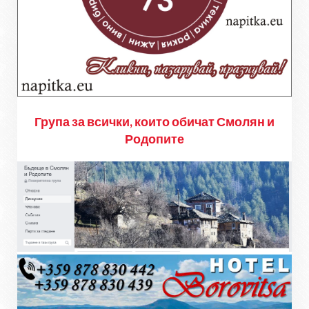
Група за всички, които обичат Смолян и
Родопите