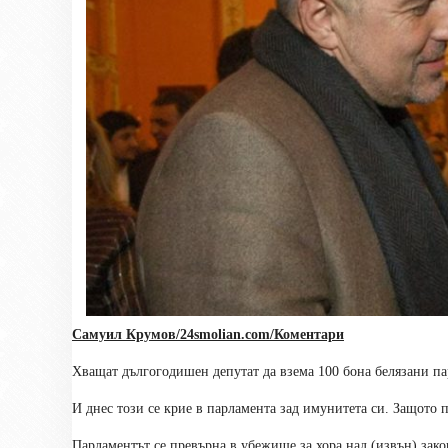
Самуил Крумов/
24smolian.com
/Коментари
Хващат дългогодишен депутат да взема 100 бона белязани па
И днес този се крие в парламента зад имунитета си. Защото п
Парламентът се превърна в убежище за хора над (извън) зако