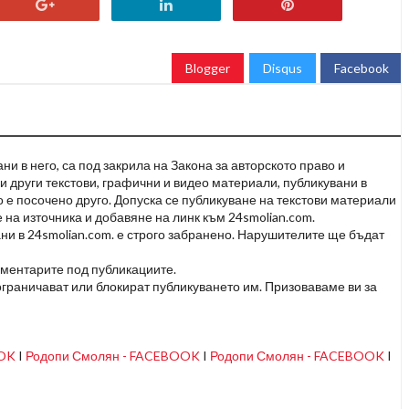
Blogger
Disqus
Facebook
и в него, са под закрила на Закона за авторското право и
и други текстови, графични и видео материали, публикувани в
но е посочено друго. Допуска се публикуване на текстови материали
 на източника и добавяне на линк към 24smolian.com.
ни в 24smolian.com. е строго забранено. Нарушителите ще бъдат
оментарите под публикациите.
граничават или блокират публикуването им. Призоваваме ви за
OOK
I
Родопи Смолян - FACEBOOK
I
Родопи Смолян - FACEBOOK
I