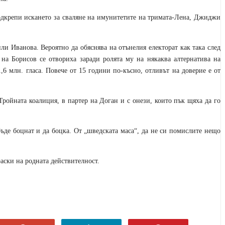
одкрепи искането за сваляне на имунитетите на тримата-Лена, Джиджи
ли Иванова. Вероятно да обяснява на отънелия електорат как така след
 на Борисов се отвориха заради ролята му на някаква алтернатива на
,6 млн. гласа. Повече от 15 години по-късно, отливът на доверие е от
 Тройната коалиция, в партер на Доган и с онези, които пък щяха да го
бъде боцнат и да боцка. От „шведската маса“, да не си помислите нещо
аски на родната действителност.