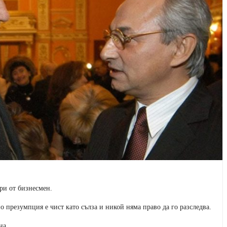
ри от бизнесмен.
о презумпция е чист като сълза и никой няма право да го разследва.
на.