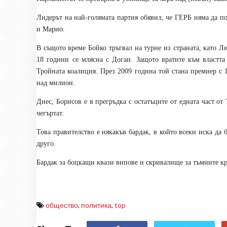
Лидерът на най-голямата партия обявил, че ГЕРБ няма да п
и Марио.
В същото време Бойко тръгвал на турне из страната, като Ли
18 години се млясна с Доган. Защото вратите към властта
Тройната коалиция. През 2009 година той стана премиер с 1
над милион.
Днес, Борисов е в прегръдка с остатъците от едната част от
чегъртат.
Това правителство е някакъв бардак, в който всеки иска да 
друго.
Бардак за боцкащи квази випове и скривалище за тъмните кр
общество
,
политика
,
top