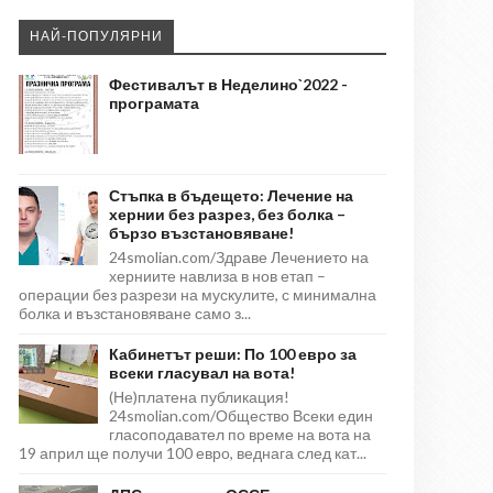
НАЙ-ПОПУЛЯРНИ
Фестивалът в Неделино`2022 -
програмата
Стъпка в бъдещето: Лечение на
хернии без разрез, без болка –
бързо възстановяване!
24smolian.com/Здраве Лечението на
херниите навлиза в нов етап –
операции без разрези на мускулите, с минимална
болка и възстановяване само з...
Кабинетът реши: По 100 евро за
всеки гласувал на вота!
(Не)платена публикация!
24smolian.com/Общество Всеки един
гласоподавател по време на вота на
19 април ще получи 100 евро, веднага след кат...