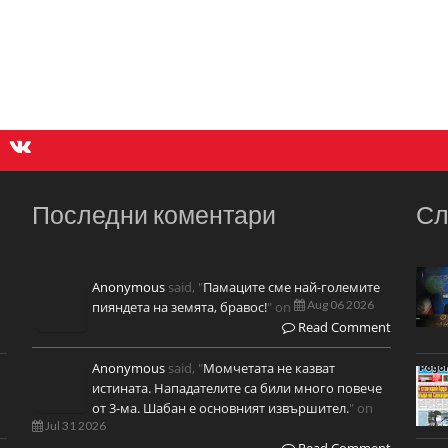
Последни коментари
Сл
Anonymous
said, "
Памаците сме най-големите
Aug 06 2026
пияндета на земята, бравос!
" on
Read Comment
Anonymous
said, "
Момчетата не казват
истината. Нападателите са били много повече
от 3-ма. Шабан е основният извършител.
" on
Jul 31 2026