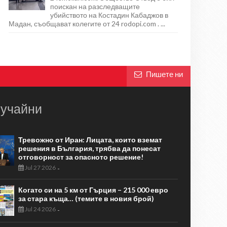
поискан на разследващите
убийството на Костадин Кабаджов в
Мадан, съобщават колегите от 24 rodopi.com . ...
Пишете ни
учайни
Тревожно от Иран: Лицата, които вземат
решения в България, трябва да понесат
отговорност за опасното решение!
Jul 27 2026
-
Когато си на 5 км от Гърция – 215 000 евро
за стара къща… (темите в новия брой)
Jul 24 2026
-