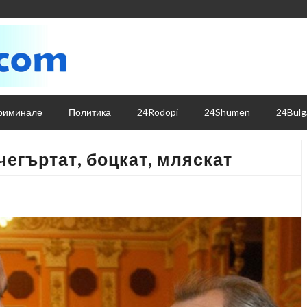
риминале
Политика
24Rodopi
24Shumen
24Bulg
 чегъртат, боцкат, мляскат