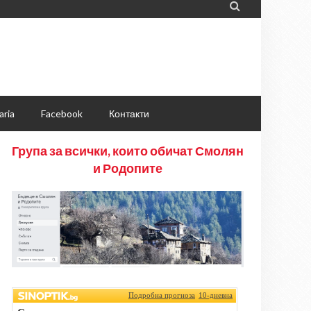

aria
Facebook
Контакти
Група за всички, които обичат Смолян
и Родопите