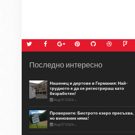
Последно интересно
Нашенец и дертове в Германия: Най-
трудното е да се регистрираш като
безработен!
Aug 07 2026
-
Проверките: Бистрото езеро пресъхва,
но виновник няма!
Aug 07 2026
-