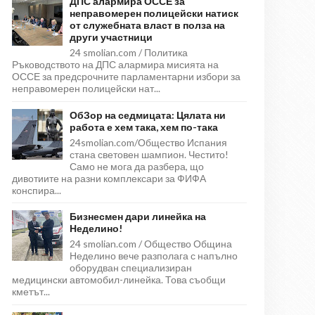
ДПС алармира ОССЕ за
неправомерен полицейски натиск
от служебната власт в полза на
други участници
24 smolian.com / Политика
Ръководството на ДПС алармира мисията на
ОССЕ за предсрочните парламентарни избори за
неправомерен полицейски нат...
ОбЗор на седмицата: Цялата ни
работа е хем така, хем по-така
24smolian.com/Общество Испания
стана световен шампион. Честито!
Само не мога да разбера, що
дивотиите на разни комплексари за ФИФА
конспира...
Бизнесмен дари линейка на
Неделино!
24 smolian.com / Общество Община
Неделино вече разполага с напълно
оборудван специализиран
медицински автомобил-линейка. Това съобщи
кметът...