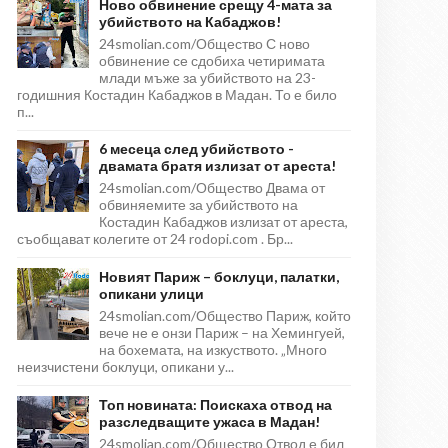
Ново обвинение срещу 4-мата за
убийството на Кабаджов!
24smolian.com/Общество С ново
обвинение се сдобиха четиримата
млади мъже за убийството на 23-
годишния Костадин Кабаджов в Мадан. То е било
п...
6 месеца след убийството -
двамата братя излизат от ареста!
24smolian.com/Общество Двама от
обвиняемите за убийството на
Костадин Кабаджов излизат от ареста,
съобщават колегите от 24 rodopi.com . Бр...
Новият Париж – боклуци, палатки,
опикани улици
24smolian.com/Общество Париж, който
вече не е онзи Париж – на Хемингуей,
на бохемата, на изкуството. „Много
неизчистени боклуци, опикани у...
Топ новината: Поискаха отвод на
разследващите ужаса в Мадан!
24smolian.com/Общество Отвод е бил