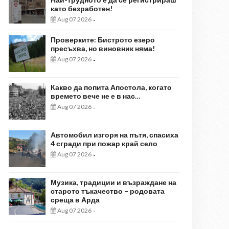
като безработен!
Aug 07 2026
-
Проверките: Бистрото езеро
пресъхва, но виновник няма!
Aug 07 2026
-
Какво да попита Апостола, когато
времето вече не е в нас…
Aug 07 2026
-
Автомобил изгоря на пътя, спасиха
4 сгради при пожар край село
Aug 07 2026
-
Музика, традиции и възраждане на
старото тъкачество – родовата
среща в Арда
Aug 07 2026
-