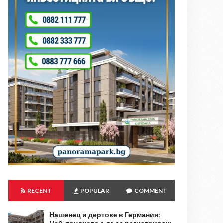
RECENT
POPULAR
COMMENT
Нашенец и дертове в Германия:
Най-трудното е да се регистрираш