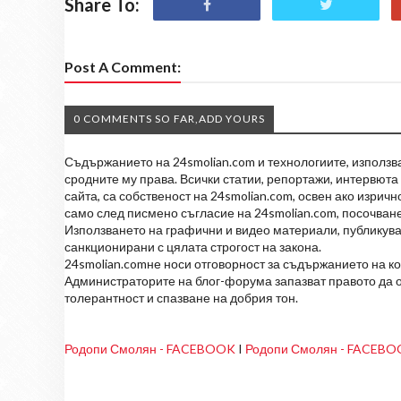
Share To:
Post A Comment:
0 COMMENTS SO FAR,ADD YOURS
Съдържанието на 24smolian.com и технологиите, използван
сродните му права. Всички статии, репортажи, интервюта 
сайта, са собственост на 24smolian.com, освен ако изрич
само след писмено съгласие на 24smolian.com, посочване
Използването на графични и видео материали, публикува
санкционирани с цялата строгост на закона.
24smolian.comне носи отговорност за съдържанието на к
Администраторите на блог-форума запазват правото да о
толерантност и спазване на добрия тон.
Родопи Смолян - FACEBOOK
I
Родопи Смолян - FACEB