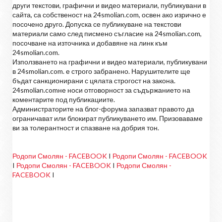
други текстови, графични и видео материали, публикувани в
сайта, са собственост на 24smolian.com, освен ако изрично е
посочено друго. Допуска се публикуване на текстови
материали само след писмено съгласие на 24smolian.com,
посочване на източника и добавяне на линк към
24smolian.com.
Използването на графични и видео материали, публикувани
в 24smolian.com. е строго забранено. Нарушителите ще
бъдат санкционирани с цялата строгост на закона.
24smolian.comне носи отговорност за съдържанието на
коментарите под публикациите.
Администраторите на блог-форума запазват правото да
ограничават или блокират публикуването им. Призоваваме
ви за толерантност и спазване на добрия тон.
Родопи Смолян - FACEBOOK
I
Родопи Смолян - FACEBOOK
I
Родопи Смолян - FACEBOOK
I
Родопи Смолян -
FACEBOOK
I