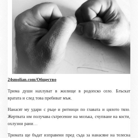
24smolian.com/Общество
Трима души нахлуват в жилище в родопско село. Блъскат
вратата и след това пребиват мъж.
Нанасят му удари с ръце и ритници по главата и цялото тяло.
Жертвата им получава сътресение на мозъка, счупване на кости,
охлузни рани…
Тримата ще бъдат изправени пред съда за нанасяне на телесна