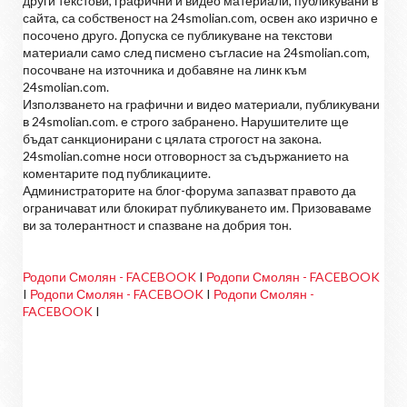
други текстови, графични и видео материали, публикувани в
сайта, са собственост на 24smolian.com, освен ако изрично е
посочено друго. Допуска се публикуване на текстови
материали само след писмено съгласие на 24smolian.com,
посочване на източника и добавяне на линк към
24smolian.com.
Използването на графични и видео материали, публикувани
в 24smolian.com. е строго забранено. Нарушителите ще
бъдат санкционирани с цялата строгост на закона.
24smolian.comне носи отговорност за съдържанието на
коментарите под публикациите.
Администраторите на блог-форума запазват правото да
ограничават или блокират публикуването им. Призоваваме
ви за толерантност и спазване на добрия тон.
Родопи Смолян - FACEBOOK
I
Родопи Смолян - FACEBOOK
I
Родопи Смолян - FACEBOOK
I
Родопи Смолян -
FACEBOOK
I