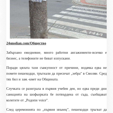
24smolian.com/Общество
Забързано ежедневие, много работни ангажименти-всичко е
бизнес, а телефоните не биват изпускани.
Поради цялата тази съвкупност от причини, водачка едва не
помете пешеходци, тръгнали да пресичат „зебра“ в Смолян. Сред
тях бил и зам.-кмет на Общината.
Случката се разиграла в първия учебен ден, но едва преди дни
санкцията на шофьорката бе потвърдена от съда, съобщават
колегите от „Родопи
voice
“.
След церемонията по „първия звънец“, пешеходци тръгват да