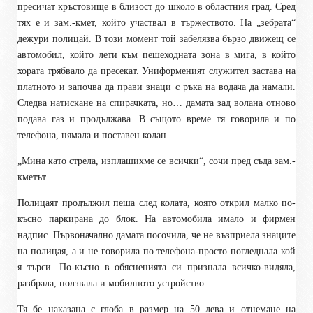
пресичат кръстовище в близост до школо в областния град. Сред
тях е и зам.-кмет, който участвал в тържеството. На „зебрата“
дежури полицай. В този момент той забелязва бързо движещ се
автомобил, който лети към пешеходната зона в мига, в който
хората трябвало да пресекат. Униформеният служител застава на
платното и започва да прави знаци с ръка на водача да намали.
Следва натискане на спирачката, но… дамата зад волана отново
подава газ и продължава. В същото време тя говорила и по
телефона, нямала и поставен колан.
„Мина като стрела, изплашихме се всички“, сочи пред съда зам.-
кметът.
Полицаят продължил пеша след колата, която открил малко по-
късно паркирана до блок. На автомобила имало и фирмен
надпис. Първоначално дамата посочила, че не възприела знаците
на полицая, а и не говорила по телефона-просто погледнала кой
я търси. По-късно в обясненията си признала всичко-видяла,
разбрала, ползвала и мобилното устройство.
Тя бе наказана с глоба в размер на 50 лева и отнемане на