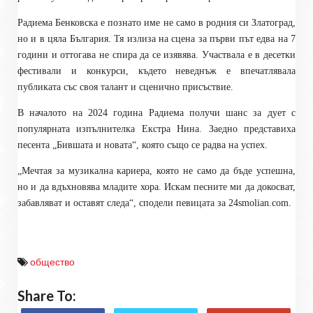
Радиема Бенковска е познато име не само в родния си Златоград,
но и в цяла България. Тя излиза на сцена за първи път едва на 7
години и оттогава не спира да се изявява. Участвала е в десетки
фестивали и конкурси, където неведнъж е впечатлявала
публиката със своя талант и сценично присъствие.
В началото на 2024 година Радиема получи шанс за дует с
популярната изпълнителка Екстра Нина. Заедно представиха
песента „Бившата и новата“, която също се радва на успех.
„Мечтая за музикална кариера, която не само да бъде успешна,
но и да вдъхновява младите хора. Искам песните ми да докосват,
забавляват и оставят следа“, сподели певицата за 24smolian.com.
общество
Share To: