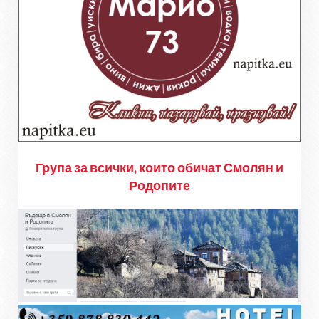
Група за всички, които обичат Смолян и
Родопите