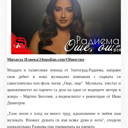
Михаела Илиева/24smolian.com/Общество
Младата и талантлива певица от Златоград-Радиема, направи
своя дебют в нова музикална компания с първата си
самостоятелна поп-фолк песен „Още, още“. Музиката, текстът и
аранжиментът на парчето са дело на един от водещите автори в
жанра – Мартин Биолчев, а видеоклипът е режисиран от Иван
Димитров.
„Тази песен е плод на много труд, вдъхновение и любов към
музиката. Вложих душата си във всяка дума и нота“, сподели
развълнувано Радиема при премиерата на парчето.