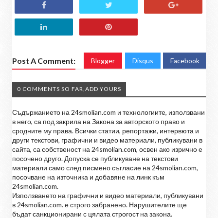
Post A Comment:
Blogger
Disqus
Facebook
0 COMMENTS SO FAR,ADD YOURS
Съдържанието на 24smolian.com и технологиите, използвани
в него, са под закрила на Закона за авторското право и
сродните му права. Всички статии, репортажи, интервюта и
други текстови, графични и видео материали, публикувани в
сайта, са собственост на 24smolian.com, освен ако изрично е
посочено друго. Допуска се публикуване на текстови
материали само след писмено съгласие на 24smolian.com,
посочване на източника и добавяне на линк към
24smolian.com.
Използването на графични и видео материали, публикувани
в 24smolian.com. е строго забранено. Нарушителите ще
бъдат санкционирани с цялата строгост на закона.