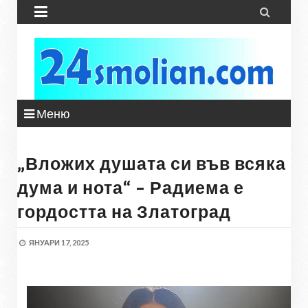


Меню
„Вложих душата си във всяка
дума и нота“ – Радиема е
гордостта на Златоград
ЯНУАРИ 17, 2025