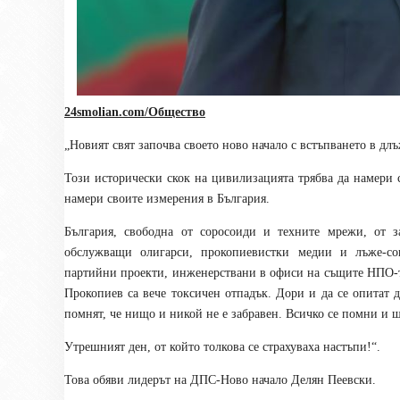
24smolian.com/Общество
„Новият свят започва своето ново начало с встъпването в д
Този исторически скок на цивилизацията трябва да намери с
намери своите измерения в България.
България, свободна от соросоиди и техните мрежи, от
обслужващи олигарси, прокопиевистки медии и лъже-со
партийни проекти, инженерствани в офиси на същите НПО-т
Прокопиев са вече токсичен отпадък. Дори и да се опитат 
помнят, че нищо и никой не е забравен. Всичко се помни и 
Утрешният ден, от който толкова се страхуваха настъпи!“.
Това обяви лидерът на ДПС-Ново начало Делян Пеевски.