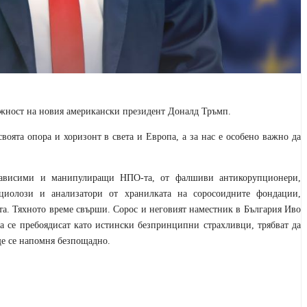
лъжност на новия американски президент Доналд Тръмп.
воята опора и хоризонт в света и Европа, а за нас е особено важно да
 зависими и манипулиращи НПО-та, от фалшиви антикорупционери,
циолози и анализатори от хранилката на соросоидните фондации,
а. Тяхното време свърши. Сорос и неговият наместник в България Иво
да се пребоядисат като истински безпринципни страхливци, трябват да
ще се напомня безпощадно.