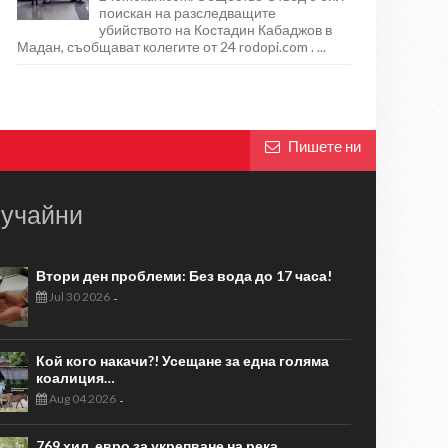
поискан на разследващите
убийството на Костадин Кабаджов в
Мадан, съобщават колегите от 24 rodopi.com . ...
Пишете ни
учайни
Втори ден проблеми: Без вода до 17 часа!
Jul 30 2026
-
Кой кого накачи?! Усещане за една голяма
коалиция…
Aug 04 2026
-
769 хил. евро за укрепване на река