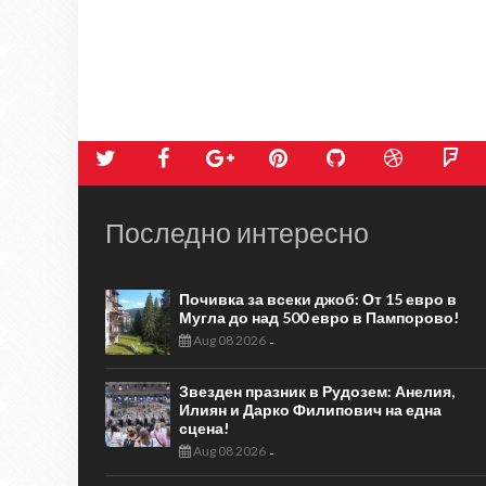
Последно интересно
Почивка за всеки джоб: От 15 евро в
Мугла до над 500 евро в Пампорово!
Aug 08 2026
-
Звезден празник в Рудозем: Анелия,
Илиян и Дарко Филипович на една
сцена!
Aug 08 2026
-