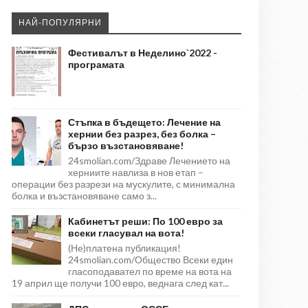
НАЙ-ПОПУЛЯРНИ
Фестивалът в Неделино`2022 -
програмата
Стъпка в бъдещето: Лечение на
хернии без разрез, без болка –
бързо възстановяване!
24smolian.com/Здраве Лечението на
херниите навлиза в нов етап –
операции без разрези на мускулите, с минимална
болка и възстановяване само з...
Кабинетът реши: По 100 евро за
всеки гласувал на вота!
(Не)платена публикация!
24smolian.com/Общество Всеки един
гласоподавател по време на вота на
19 април ще получи 100 евро, веднага след кат...