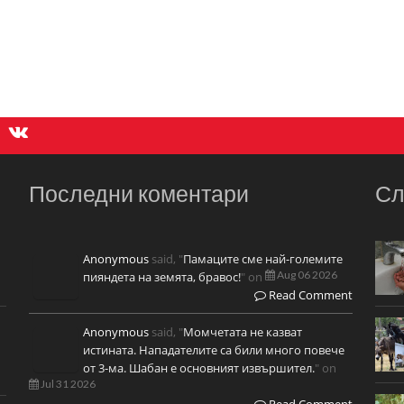
Последни коментари
Сл
Anonymous
said, "
Памаците сме най-големите
Aug 06 2026
пияндета на земята, бравос!
" on
Read Comment
Anonymous
said, "
Момчетата не казват
истината. Нападателите са били много повече
от 3-ма. Шабан е основният извършител.
" on
Jul 31 2026