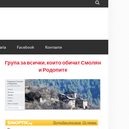

aria
Facebook
Контакти
Група за всички, които обичат Смолян
и Родопите