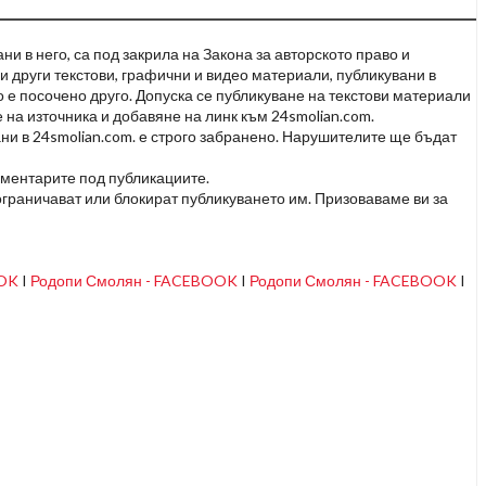
и в него, са под закрила на Закона за авторското право и
и други текстови, графични и видео материали, публикувани в
но е посочено друго. Допуска се публикуване на текстови материали
 на източника и добавяне на линк към 24smolian.com.
ни в 24smolian.com. е строго забранено. Нарушителите ще бъдат
оментарите под публикациите.
граничават или блокират публикуването им. Призоваваме ви за
OOK
I
Родопи Смолян - FACEBOOK
I
Родопи Смолян - FACEBOOK
I