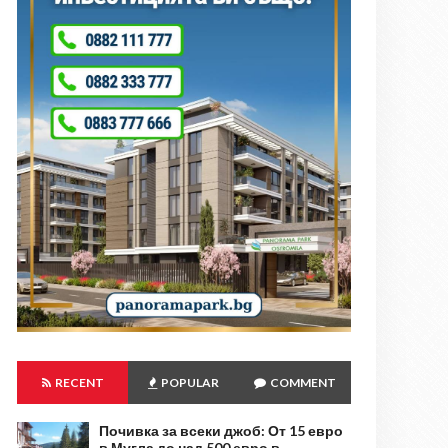
RECENT
POPULAR
COMMENT
Почивка за всеки джоб: От 15 евро
в Мугла до над 500 евро в