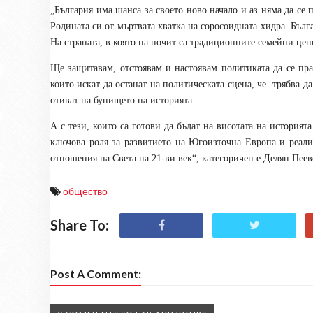
„България има шанса за своето ново начало и аз няма да се п
Родината си от мъртвата хватка на соросоидната хидра. Бълга
На страната, в която на почит са традиционните семейни це
Ще защитавам, отстоявам и настоявам политиката да се пр
които искат да останат на политическата сцена, че
трябва да
отиват на бунището на историята.
А с тези, които са готови да бъдат на висотата на история
ключова роля за развитието на Югоизточна Европа и реал
отношения на Света на 21-ви век“, категоричен е Делян Пеев
общество
Share To:
Post A Comment: