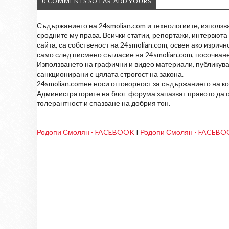
0 COMMENTS SO FAR,ADD YOURS
Съдържанието на 24smolian.com и технологиите, използван
сродните му права. Всички статии, репортажи, интервюта 
сайта, са собственост на 24smolian.com, освен ако изрич
само след писмено съгласие на 24smolian.com, посочване
Използването на графични и видео материали, публикува
санкционирани с цялата строгост на закона.
24smolian.comне носи отговорност за съдържанието на к
Администраторите на блог-форума запазват правото да о
толерантност и спазване на добрия тон.
Родопи Смолян - FACEBOOK
I
Родопи Смолян - FACEB