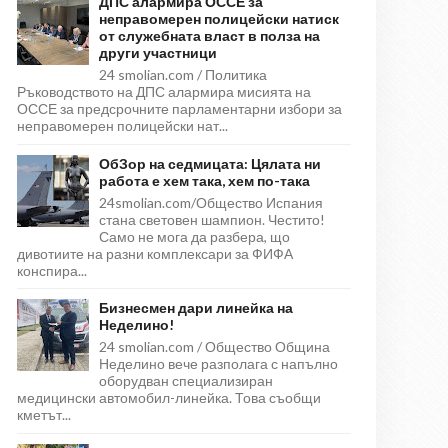
ДПС алармира ОССЕ за
неправомерен полицейски натиск
от служебната власт в полза на
други участници
24 smolian.com / Политика
Ръководството на ДПС алармира мисията на
ОССЕ за предсрочните парламентарни избори за
неправомерен полицейски нат...
ОбЗор на седмицата: Цялата ни
работа е хем така, хем по-така
24smolian.com/Общество Испания
стана световен шампион. Честито!
Само не мога да разбера, що
дивотиите на разни комплексари за ФИФА
конспира...
Бизнесмен дари линейка на
Неделино!
24 smolian.com / Общество Община
Неделино вече разполага с напълно
оборудван специализиран
медицински автомобил-линейка. Това съобщи
кметът...