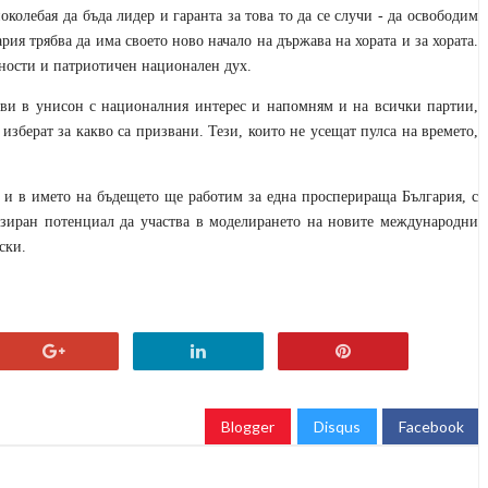
околебая да бъда лидер и гаранта за това то да се случи - да освободим
рия трябва да има своето ново начало на държава на хората и за хората.
нности и патриотичен национален дух.
ави в унисон с националния интерес и напомням и на всички партии,
 изберат за какво са призвани. Тези, които не усещат пулса на времето,
та и в името на бъдещето ще работим за една просперираща България, с
изиран потенциал да участва в моделирането на новите международни
ски.
Blogger
Disqus
Facebook