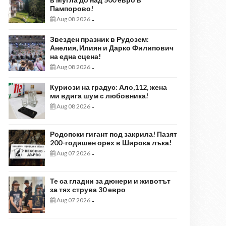
Пампорово!
Aug 08 2026
-
Звезден празник в Рудозем:
Анелия, Илиян и Дарко Филипович
на една сцена!
Aug 08 2026
-
Куриози на градус: Ало,112, жена
ми вдига шум с любовника!
Aug 08 2026
-
Родопски гигант под закрила! Пазят
200-годишен орех в Широка лъка!
Aug 07 2026
-
Те са гладни за дюнери и животът
за тях струва 30 евро
Aug 07 2026
-