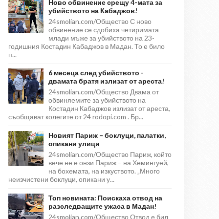
Ново обвинение срещу 4-мата за
убийството на Кабаджов!
24smolian.com/Общество С ново
обвинение се сдобиха четиримата
млади мъже за убийството на 23-
годишния Костадин Кабаджов в Мадан. То е било
п...
6 месеца след убийството -
двамата братя излизат от ареста!
24smolian.com/Общество Двама от
обвиняемите за убийството на
Костадин Кабаджов излизат от ареста,
съобщават колегите от 24 rodopi.com . Бр...
Новият Париж – боклуци, палатки,
опикани улици
24smolian.com/Общество Париж, който
вече не е онзи Париж – на Хемингуей,
на бохемата, на изкуството. „Много
неизчистени боклуци, опикани у...
Топ новината: Поискаха отвод на
разследващите ужаса в Мадан!
24smolian.com/Общество Отвод е бил