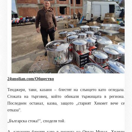
24smolian.com/Общество
Тенджери, тави, казани – блестят на слънцето като огледала.
Стоката на търговец, който обикаля тържищата в региона.
Последнен останал, казва, защото „старият Хикмет вече се
отказа“.
„Българска стока!“, споделя той.
А, капаците блестят като в песента на Орхан Мурад „Хиляди