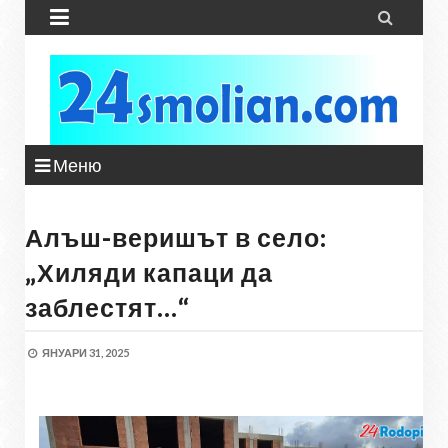


Меню
Алъш-веришът в село:
„Хиляди капаци да
заблестят…“
ЯНУАРИ 31, 2025