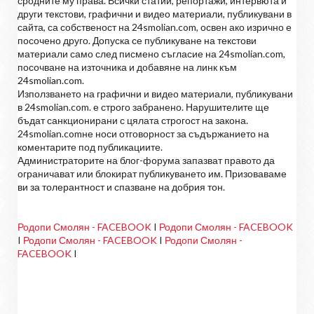
сродните му права. Всички статии, репортажи, интервюта и
други текстови, графични и видео материали, публикувани в
сайта, са собственост на 24smolian.com, освен ако изрично е
посочено друго. Допуска се публикуване на текстови
материали само след писмено съгласие на 24smolian.com,
посочване на източника и добавяне на линк към
24smolian.com.
Използването на графични и видео материали, публикувани
в 24smolian.com. е строго забранено. Нарушителите ще
бъдат санкционирани с цялата строгост на закона.
24smolian.comне носи отговорност за съдържанието на
коментарите под публикациите.
Администраторите на блог-форума запазват правото да
ограничават или блокират публикуването им. Призоваваме
ви за толерантност и спазване на добрия тон.
Родопи Смолян - FACEBOOK
I
Родопи Смолян - FACEBOOK
I
Родопи Смолян - FACEBOOK
I
Родопи Смолян -
FACEBOOK
I