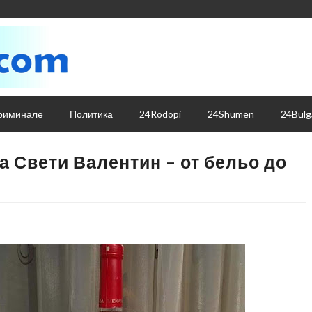
риминале
Политика
24Rodopi
24Shumen
24Bulg
а Свети Валентин – от бельо до