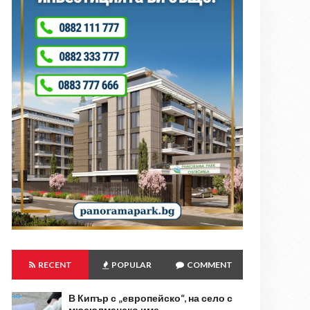
RECENT
POPULAR
COMMENT
В Кипър с „европейско“, на село с
мюсюлманско име