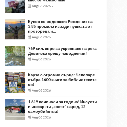
Aug 06 2026
-
Купон по родопски: Рожденик на
3,85 промила извади пушката от
прозореца и…
Aug 06 2026
-
769 хил. евро за укрепване на река
Девинска срещу наводнения!
Aug 06 2026
-
Кауза с огромно сърце: Чепеларе
събра 1600 книги за библиотеките
си!
Aug 06 2026
-
1 619 починали за година! Инсулти
и инфаркти „косят“ наред, 12
самоубийства!
Aug 06 2026
-