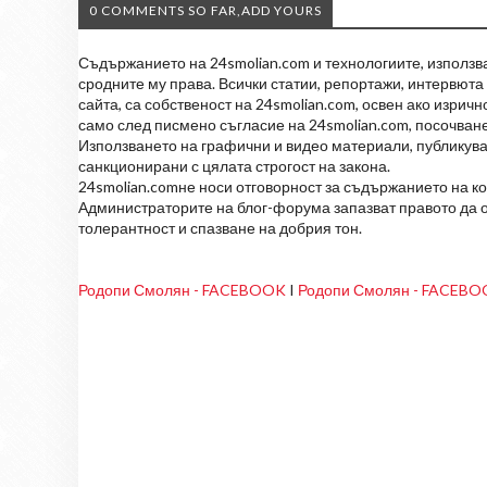
0 COMMENTS SO FAR,ADD YOURS
Съдържанието на 24smolian.com и технологиите, използван
сродните му права. Всички статии, репортажи, интервюта 
сайта, са собственост на 24smolian.com, освен ако изрич
само след писмено съгласие на 24smolian.com, посочване
Използването на графични и видео материали, публикува
санкционирани с цялата строгост на закона.
24smolian.comне носи отговорност за съдържанието на к
Администраторите на блог-форума запазват правото да о
толерантност и спазване на добрия тон.
Родопи Смолян - FACEBOOK
I
Родопи Смолян - FACEB