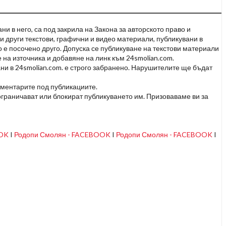
и в него, са под закрила на Закона за авторското право и
и други текстови, графични и видео материали, публикувани в
но е посочено друго. Допуска се публикуване на текстови материали
 на източника и добавяне на линк към 24smolian.com.
ни в 24smolian.com. е строго забранено. Нарушителите ще бъдат
оментарите под публикациите.
граничават или блокират публикуването им. Призоваваме ви за
OOK
I
Родопи Смолян - FACEBOOK
I
Родопи Смолян - FACEBOOK
I