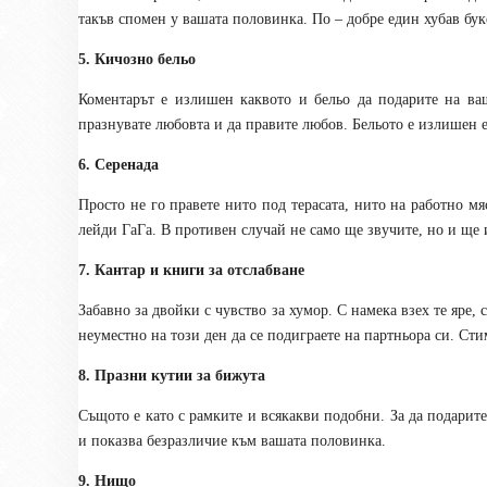
такъв спомен у вашата половинка. По – добре един хубав бук
5. Кичозно бельо
Коментарът е излишен каквото и бельо да подарите на ва
празнувате любовта и да правите любов. Бельото е излишен 
6. Серенада
Просто не го правете нито под терасата, нито на работно мя
лейди ГаГа. В противен случай не само ще звучите, но и ще
7. Кантар и книги за отслабване
Забавно за двойки с чувство за хумор. С намека взех те яре,
неуместно на този ден да се подиграете на партньора си. Ст
8. Празни кутии за бижута
Същото е като с рамките и всякакви подобни. За да подарите
и показва безразличие към вашата половинка.
9. Нищо