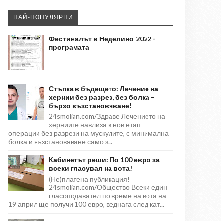
НАЙ-ПОПУЛЯРНИ
Фестивалът в Неделино`2022 -
програмата
Стъпка в бъдещето: Лечение на
хернии без разрез, без болка –
бързо възстановяване!
24smolian.com/Здраве Лечението на
херниите навлиза в нов етап –
операции без разрези на мускулите, с минимална
болка и възстановяване само з...
Кабинетът реши: По 100 евро за
всеки гласувал на вота!
(Не)платена публикация!
24smolian.com/Общество Всеки един
гласоподавател по време на вота на
19 април ще получи 100 евро, веднага след кат...