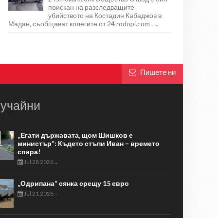
поискан на разследващите
убийството на Костадин Кабаджов в
Мадан, съобщават колегите от 24 rodopi.com . ...
Пишете ни
учайни
„Егати държавата, щом Шишков е
министър“: Където стъпи Иван – времето
спира!
Jul 28 2026
-
„Одрипана“ сянка срещу 15 евро
Jul 21 2026
-