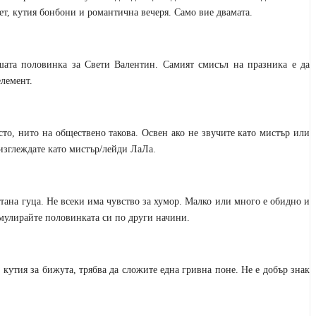
ет, кутия бонбони и романтична вечеря. Само вие двамата.
шата половинка за Свети Валентин. Самият смисъл на празника е да
елемент.
сто, нито на обществено такова. Освен ако не звучите като мистър или
 изглеждате като мистър/лейди ЛаЛа.
 стана гуца. Не всеки има чувство за хумор. Малко или много е обидно и
имулирайте половинката си по други начини.
 кутия за бижута, трябва да сложите една гривна поне. Не е добър знак