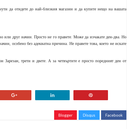
нути да отидете до най-близкия магазин и да купите нещо на вашата
во или друг начин. Просто не го правете. Може да изчакате ден-два. Но
начин, особено без адекватна причина. Не правете това, което не искате
 Зарезан, трети и двете. А за четвъртите е просто поредният ден от
Blogger
Disqus
Facebook