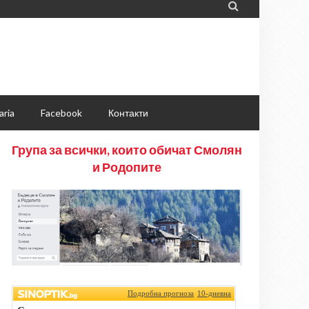

aria
Facebook
Контакти
Група за всички, които обичат Смолян
и Родопите