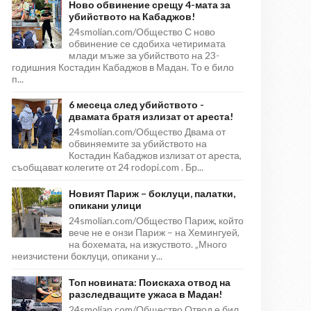
Ново обвинение срещу 4-мата за
убийството на Кабаджов!
24smolian.com/Общество С ново
обвинение се сдобиха четиримата
млади мъже за убийството на 23-
годишния Костадин Кабаджов в Мадан. То е било
п...
6 месеца след убийството -
двамата братя излизат от ареста!
24smolian.com/Общество Двама от
обвиняемите за убийството на
Костадин Кабаджов излизат от ареста,
съобщават колегите от 24 rodopi.com . Бр...
Новият Париж – боклуци, палатки,
опикани улици
24smolian.com/Общество Париж, който
вече не е онзи Париж – на Хемингуей,
на бохемата, на изкуството. „Много
неизчистени боклуци, опикани у...
Топ новината: Поискаха отвод на
разследващите ужаса в Мадан!
24smolian.com/Общество Отвод е бил