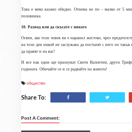
Това е меко казано обидно. Отнема не по – малко от 5 ми
половинка.
10. Развод или да скъсате с някого
Освен, ако този човек ви е наранил жестоко, чрез предателст
на този ден никой не заслужава да постъпят с него по такъв 
да правят и на вас!
И все пак едни ще празнуват Свети Валентин, други Трифон
годината. Обичайте се и се радвайте на живота!
общество
Share To:
Post A Comment: