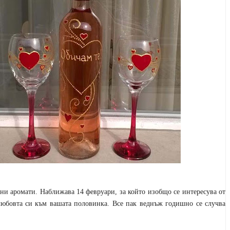
ни аромати. Наближава 14 февруари, за който изобщо се интересува от
 любовта си към вашата половинка. Все пак веднъж годишно се случва