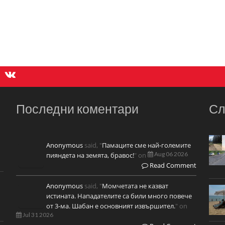
Последни коментари
Сл
Anonymous
said, "
Памаците сме най-големите
Aug 06 2026
пияндета на земята, бравос!
" on
Read Comment
Anonymous
said, "
Момчетата не казват
истината. Нападателите са били много повече
от 3-ма. Шабан е основният извършител.
" on
Jul 31 2026