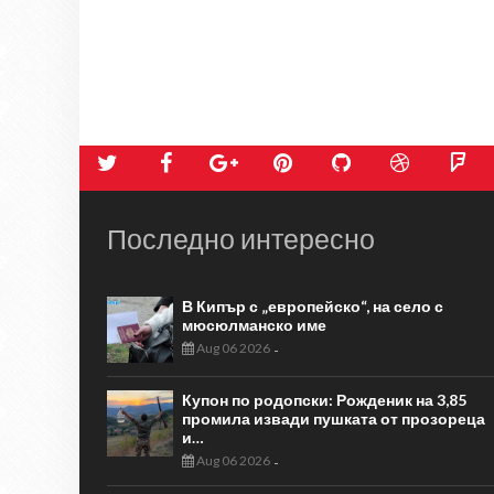
Последно интересно
В Кипър с „европейско“, на село с
мюсюлманско име
Aug 06 2026
-
Купон по родопски: Рожденик на 3,85
промила извади пушката от прозореца
и…
Aug 06 2026
-