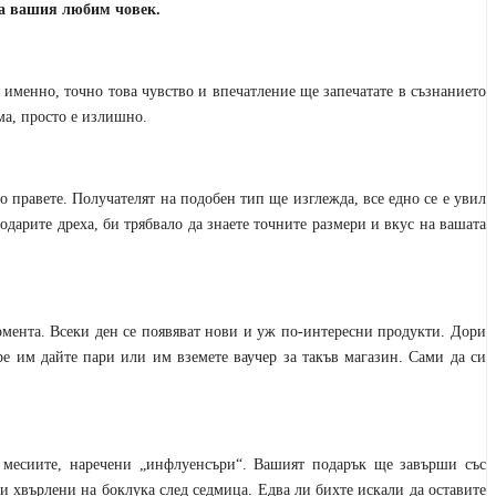
 на вашия любим човек.
 именно, точно това чувство и впечатление ще запечатате в съзнанието
ма, просто е излишно.
го правете. Получателят на подобен тип ще изглежда, все едно се е увил
одарите дреха, би трябвало да знаете точните размери и вкус на вашата
мента. Всеки ден се появяват нови и уж по-интересни продукти. Дори
ре им дайте пари или им вземете ваучер за такъв магазин. Сами да си
т месиите, наречени „инфлуенсъри“. Вашият подарък ще завърши със
и хвърлени на боклука след седмица. Едва ли бихте искали да оставите