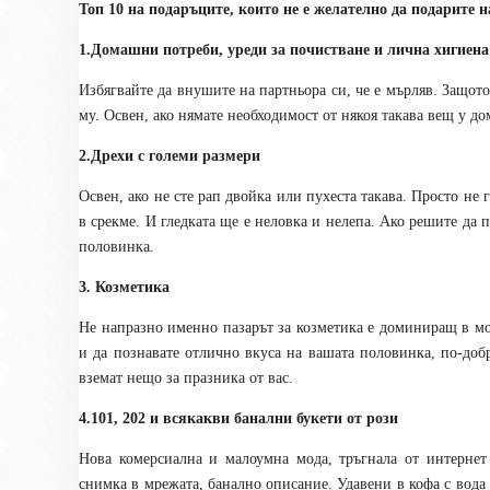
Топ 10 на подаръците, които не е желателно да подарите
1.Домашни потреби, уреди за почистване и лична хигиена
Избягвайте да внушите на партньора си, че е мърляв. Защото
му. Освен, ако нямате необходимост от някоя такава вещ у до
2.Дрехи с големи размери
Освен, ако не сте рап двойка или пухеста такава. Просто не 
в срекме. И гледката ще е неловка и нелепа. Ако решите да п
половинка.
3. Козметика
Не напразно именно пазарът за козметика е доминиращ в мо
и да познавате отлично вкуса на вашата половинка, по-доб
вземат нещо за празника от вас.
4.101, 202 и всякакви банални букети от рози
Нова комерсиална и малоумна мода, тръгнала от интерне
снимка в мрежата, банално описание. Удавени в кофа с вода 