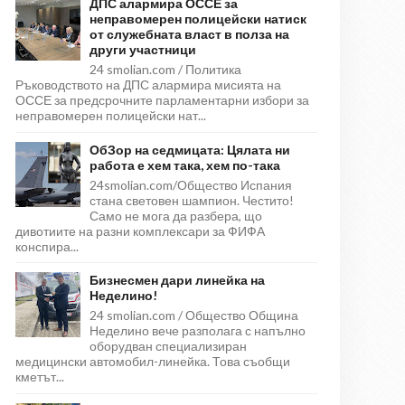
ДПС алармира ОССЕ за
неправомерен полицейски натиск
от служебната власт в полза на
други участници
24 smolian.com / Политика
Ръководството на ДПС алармира мисията на
ОССЕ за предсрочните парламентарни избори за
неправомерен полицейски нат...
ОбЗор на седмицата: Цялата ни
работа е хем така, хем по-така
24smolian.com/Общество Испания
стана световен шампион. Честито!
Само не мога да разбера, що
дивотиите на разни комплексари за ФИФА
конспира...
Бизнесмен дари линейка на
Неделино!
24 smolian.com / Общество Община
Неделино вече разполага с напълно
оборудван специализиран
медицински автомобил-линейка. Това съобщи
кметът...