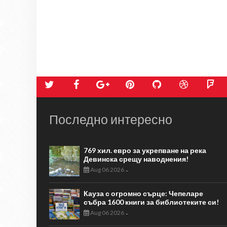
Последно интересно
769 хил. евро за укрепване на река
Девинска срещу наводнения!
Aug 06 2026
-
Кауза с огромно сърце: Чепеларе
събра 1600 книги за библиотеките си!
Aug 06 2026
-