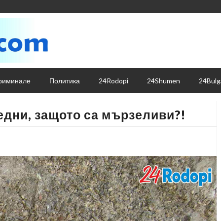
риминале
Политика
24Rodopi
24Shumen
24Bulg
едни, защото са мързеливи?!