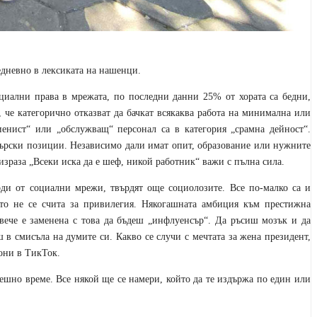
едневно в лексиката на нашенци.
оциални права в мрежата, по последни данни 25% от хората са бедни,
, че категорично отказват да бачкат всякаква работа на минимална или
иенист“ или „обслужващ“ персонал са в категория „срамна дейност“.
жърски позиции. Независимо дали имат опит, образование или нужните
я израза „Всеки иска да е шеф, никой работник“ важи с пълна сила.
ходи от социални мрежи, твърдят още социолозите. Все по-малко са и
ето не се счита за привилегия. Някогашната амбиция към престижна
, вече е заменена с това да бъдеш „инфлуенсър“. Да ръсиш мозък и да
 в смисъла на думите си. Какво се случи с мечтата за жена президент,
сони в ТикТок.
нешно време. Все някой ще се намери, който да те издържа по един или