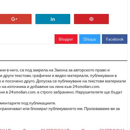
Blogger
Disqus
Facebook
и в него, са под закрила на Закона за авторското право и
и други текстови, графични и видео материали, публикувани в
но е посочено друго. Допуска се публикуване на текстови материали
 на източника и добавяне на линк към 24smolian.com.
ни в 24smolian.com. е строго забранено. Нарушителите ще бъдат
оментарите под публикациите.
граничават или блокират публикуването им. Призоваваме ви за