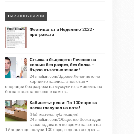
НАЙ-ПОПУЛЯРНИ
Фестивалът в Неделино`2022 -
програмата
Стъпка в бъдещето: Лечение на
хернии без разрез, без болка –
бързо възстановяване!
24smolian.com/Здраве Лечението на
херниите навлиза в нов етап –
операции без разрези на мускулите, с минимална
болка и възстановяване само з...
Кабинетът реши: По 100 евро за
всеки гласувал на вота!
(Не)платена публикация!
24smolian.com/Общество Всеки един
гласоподавател по време на вота на
19 април ще получи 100 евро, веднага след кат...