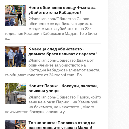
Ново обвинение срещу 4-мата за
убийството на Кабаджов!
24smolian.com/Общество С ново
обвинение се сдобиха четиримата
млади мъже за убийството на 23-
годишния Костадин Кабаджов в Мадан. То е било
п...
6 месеца след убийството -
двамата братя излизат от ареста!
24smolian.com/Общество Двама от
обвиняемите за убийството на
Костадин Кабаджов излизат от ареста,
съобщават колегите от 24 rodopi.com . Бр...
Новият Париж – боклуци, палатки,
опикани улици
24smolian.com/Общество Париж, който
вече не е онзи Париж – на Хемингуей,
на бохемата, на изкуството. „Много
неизчистени боклуци, опикани у...
Топ новината: Поискаха отвод на
разследващите ужаса в Мадан!