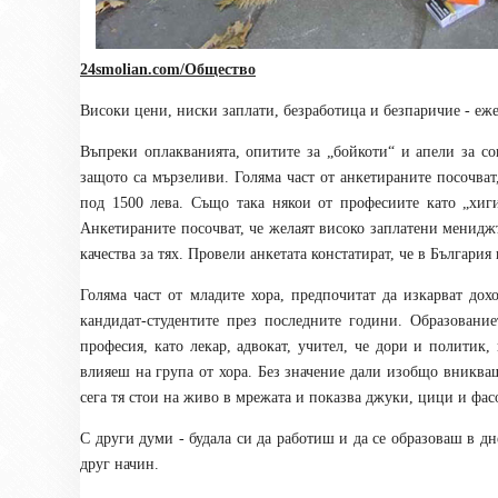
24smolian.com/Общество
Високи цени, ниски заплати, безработица и безпаричие - еж
Въпреки оплакванията, опитите за „бойкоти“ и апели за с
защото са мързеливи. Голяма част от анкетираните посочват
под 1500 лева. Също така някои от професиите като „хиг
Анкетираните посочват, че желаят високо заплатени менид
качества за тях. Провели анкетата констатират, че в Българи
Голяма част от младите хора, предпочитат да изкарват до
кандидат-студентите през последните години. Образовани
професия, като лекар, адвокат, учител, че дори и политик
влияеш на група от хора. Без значение дали изобщо вникваш
сега тя стои на живо в мрежата и показва джуки, цици и фа
С други думи - будала си да работиш и да се образоваш в д
друг начин.