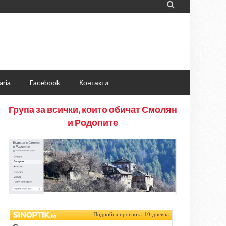

aria
Facebook
Контакти
Група за всички, които обичат Смолян
и Родопите