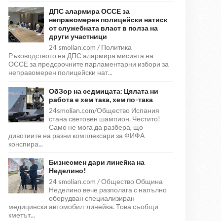
ДПС алармира ОССЕ за
неправомерен полицейски натиск
от служебната власт в полза на
други участници
24 smolian.com / Политика
Ръководството на ДПС алармира мисията на
ОССЕ за предсрочните парламентарни избори за
неправомерен полицейски нат...
ОбЗор на седмицата: Цялата ни
работа е хем така, хем по-така
24smolian.com/Общество Испания
стана световен шампион. Честито!
Само не мога да разбера, що
дивотиите на разни комплексари за ФИФА
конспира...
Бизнесмен дари линейка на
Неделино!
24 smolian.com / Общество Община
Неделино вече разполага с напълно
оборудван специализиран
медицински автомобил-линейка. Това съобщи
кметът...