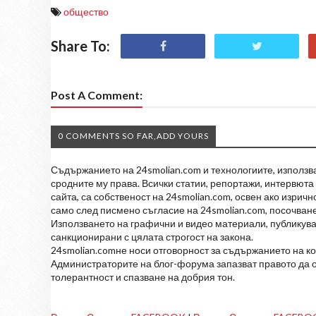
общество
Share To:
Post A Comment:
0 COMMENTS SO FAR,ADD YOURS
Съдържанието на 24smolian.com и технологиите, използван
сродните му права. Всички статии, репортажи, интервюта 
сайта, са собственост на 24smolian.com, освен ако изрич
само след писмено съгласие на 24smolian.com, посочване
Използването на графични и видео материали, публикува
санкционирани с цялата строгост на закона.
24smolian.comне носи отговорност за съдържанието на к
Администраторите на блог-форума запазват правото да о
толерантност и спазване на добрия тон.