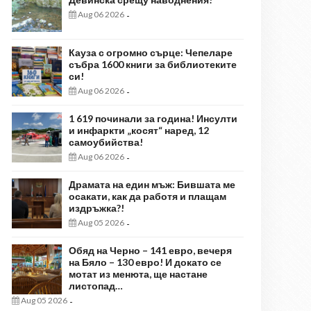
Aug 06 2026
-
Кауза с огромно сърце: Чепеларе
събра 1600 книги за библиотеките
си!
Aug 06 2026
-
1 619 починали за година! Инсулти
и инфаркти „косят“ наред, 12
самоубийства!
Aug 06 2026
-
Драмата на един мъж: Бившата ме
осакати, как да работя и плащам
издръжка?!
Aug 05 2026
-
Обяд на Черно – 141 евро, вечеря
на Бяло – 130 евро! И докато се
мотат из менюта, ще настане
листопад…
Aug 05 2026
-