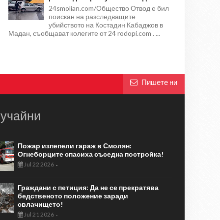
24smolian.com/Общество Отвод е бил
поискан на разследващите
убийството на Костадин Кабаджов в
Мадан, съобщават колегите от 24 rodopi.com . ...
Пишете ни
учайни
Пожар изпепели гараж в Смолян:
Огнеборците спасиха съседна постройка!
Jul 22 2026
-
Граждани с петиция: Да не се прекратява
бедственото положение заради
свлачището!
Jul 21 2026
-