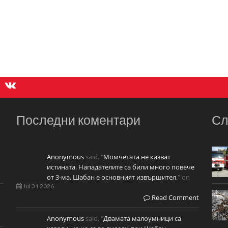
Последни коментари
Сл
Anonymous
said, "
Момчетата не казват
истината. Нападателите са били много повече
от 3-ма. Шабан е основният извършител.
" on
Jul 31 2026
Read Comment
Anonymous
said, "
Двамата малоумници са