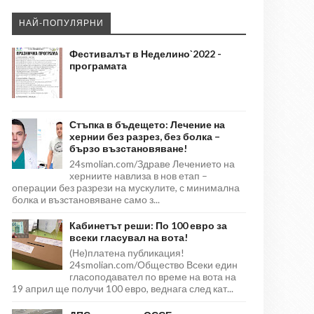
НАЙ-ПОПУЛЯРНИ
Фестивалът в Неделино`2022 -
програмата
Стъпка в бъдещето: Лечение на
хернии без разрез, без болка –
бързо възстановяване!
24smolian.com/Здраве Лечението на
херниите навлиза в нов етап –
операции без разрези на мускулите, с минимална
болка и възстановяване само з...
Кабинетът реши: По 100 евро за
всеки гласувал на вота!
(Не)платена публикация!
24smolian.com/Общество Всеки един
гласоподавател по време на вота на
19 април ще получи 100 евро, веднага след кат...