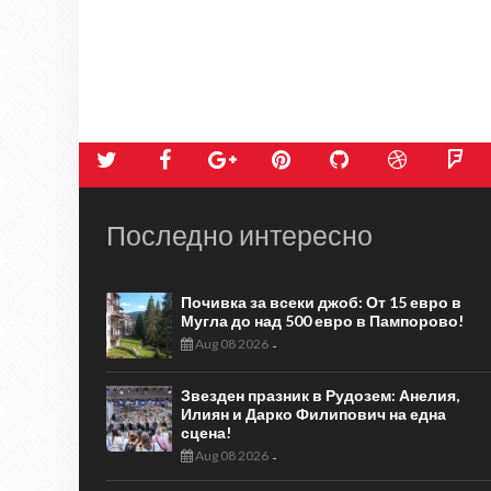
Последно интересно
Почивка за всеки джоб: От 15 евро в
Мугла до над 500 евро в Пампорово!
Aug 08 2026
-
Звезден празник в Рудозем: Анелия,
Илиян и Дарко Филипович на една
сцена!
Aug 08 2026
-