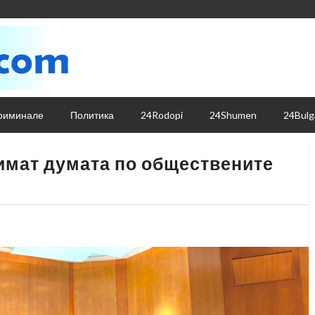
риминале
Политика
24Rodopi
24Shumen
24Bulg
 имат думата по обществените