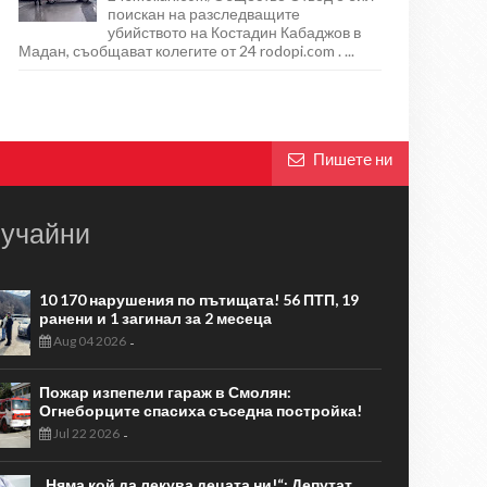
поискан на разследващите
убийството на Костадин Кабаджов в
Мадан, съобщават колегите от 24 rodopi.com . ...
Пишете ни
учайни
10 170 нарушения по пътищата! 56 ПТП, 19
ранени и 1 загинал за 2 месеца
Aug 04 2026
-
Пожар изпепели гараж в Смолян:
Огнеборците спасиха съседна постройка!
Jul 22 2026
-
„Няма кой да лекува децата ни!“: Депутат