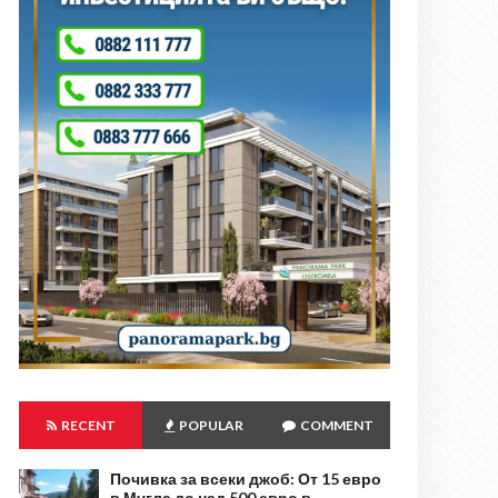
RECENT
POPULAR
COMMENT
Почивка за всеки джоб: От 15 евро
в Мугла до над 500 евро в