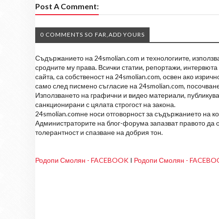
Post A Comment:
0 COMMENTS SO FAR,ADD YOURS
Съдържанието на 24smolian.com и технологиите, използван
сродните му права. Всички статии, репортажи, интервюта 
сайта, са собственост на 24smolian.com, освен ако изрич
само след писмено съгласие на 24smolian.com, посочване
Използването на графични и видео материали, публикува
санкционирани с цялата строгост на закона.
24smolian.comне носи отговорност за съдържанието на к
Администраторите на блог-форума запазват правото да о
толерантност и спазване на добрия тон.
Родопи Смолян - FACEBOOK
I
Родопи Смолян - FACEB