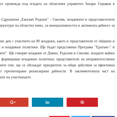
ровежда под егидата на областния управител Захари Сираков в
а Сдружение „Екосвят Родопи” – Смолян, младежите и представителите
уктури на областно ниво, за инициативността и активната дейност за
ен ден с участието на 90 младежи, както и представители от общини и
и и младежки политики. Ще бъдат представени Програма "Еразъм+" и
ите“. Ще говорят младежи от Девин, Рудозем и Смолян; младите майки
, формиращи младежки политики; представители на неправителствени
ните очи; ще се обсъждат приоритети за общи действия за ефективна
 презентирани реализирани дейности. В заключителната част на
ати на участниците.