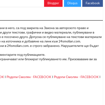
Blogger
Disqus
Facebook
и в него, са под закрила на Закона за авторското право и
и други текстови, графични и видео материали, публикувани в
но е посочено друго. Допуска се публикуване на текстови материали
 на източника и добавяне на линк към 24smolian.com.
ни в 24smolian.com. е строго забранено. Нарушителите ще бъдат
оментарите под публикациите.
граничават или блокират публикуването им. Призоваваме ви за
OOK
I
Родопи Смолян - FACEBOOK
I
Родопи Смолян - FACEBOOK
I