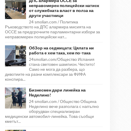
ДПС алармира ОССЕ за
неправомерен полицейски натиск
от служебната власт в полза на
други участници
24 smolian.com / Политика
Ръководството на ДПС алармира мисията на
ОССЕ за предсрочните парламентарни избори за
неправомерен полицейски нат...
ОбЗор на седмицата: Цялата ни
работа е хем така, хем по-така
24smolian.com/Общество Испания
стана световен шампион. Честито!
Само не мога да разбера, що
дивотиите на разни комплексари за ФИФА
конспира...
Бизнесмен дари линейка на
Неделино!
24 smolian.com / Общество Община
Неделино вече разполага с напълно
оборудван специализиран
медицински автомобил-линейка. Това съобщи
кметът...