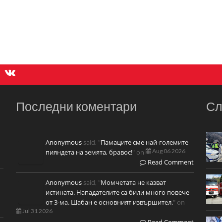
Последни коментари
Сл
Anonymous
said, "
Памаците сме най-големите
Aug 06 2026
пияндета на земята, бравос!
" on
Read Comment
Anonymous
said, "
Момчетата не казват
истината. Нападателите са били много повече
от 3-ма. Шабан е основният извършител.
" on
Jul 31 2026