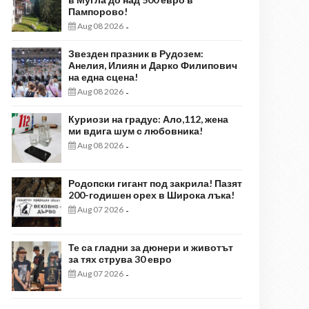
Пампорово!
Aug 08 2026
-
Звезден празник в Рудозем:
Анелия, Илиян и Дарко Филипович
на една сцена!
Aug 08 2026
-
Куриози на градус: Ало,112, жена
ми вдига шум с любовника!
Aug 08 2026
-
Родопски гигант под закрила! Пазят
200-годишен орех в Широка лъка!
Aug 07 2026
-
Те са гладни за дюнери и животът
за тях струва 30 евро
Aug 07 2026
-