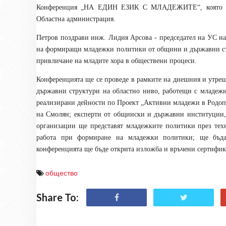
Конференция „НА ЕДИН ЕЗИК С МЛАДЕЖИТЕ“, която се п
Областна администрация.
Петров поздрави инж. Лидия Арсова - председател на УС н
на формиращи младежки политики от общини и държавни стр
привличане на младите хора в обществени процеси.
Конференцията ще се проведе в рамките на днешния и утреш
държавни структури на областно ниво, работещи с младеж
реализирани дейности по Проект „Активни младежи в Родоп
на Смолян; експерти от общински и държавни институции
организации ще представят младежките политики през тех
работа при формиране на младежки политики; ще бъдат
конференцията ще бъде открита изложба и връчени сертифик
общество
Share To: