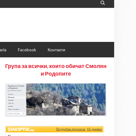

aria
Facebook
Контакти
Група за всички, които обичат Смолян
и Родопите