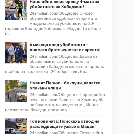
Ново обвинение срещу 4-мата за
убийството на Кабаджов!
24smolian.com/Общество С ново
обвинение се сдобиха четиримата
млади мъже за убийството на 23-
годишния Костадин Кабаджов в Мадан. То е било
п...
6 месеца след убийството -
двамата братя излизат от ареста!
24smolian.com/Общество Двама от
обвиняемите за убийството на
Костадин Кабаджов излизат от ареста,
съобщават колегите от 24 rodopi.com . Бр...
Новият Париж – боклуци, палатки,
опикани улици
24smolian.com/Общество Париж, който
вече не е онзи Париж – на Хемингуей,
на бохемата, на изкуството. „Много
неизчистени боклуци, опикани у...
Топ новината: Поискаха отвод на
разследващите ужаса в Мадан!
24smolian.com/Общество Отвод е бил