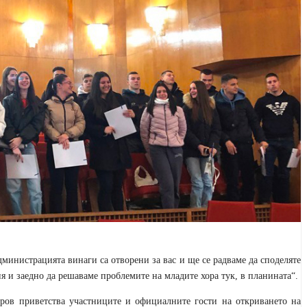
дминистрацията винаги са отворени за вас и ще се радваме да споделяте
я и заедно да решаваме проблемите на младите хора тук, в планината“.
ров приветства участниците и официалните гости на откриването на