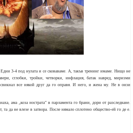
 Едни 3-4 под нулата и се сковаваме. А, такъв тренинг имаме. Нищо не
вери, сглобки, тройки, четворки, инфлация, батак навред, миризми
свикнал все някой друг да го оправя. И него, и жена му. Не в онзи
аха, ама „коза нострата“ в парламента го брани, дори от разследване.
, та да не влезе в затвора. После нямало сплотено общество-ей го де е.