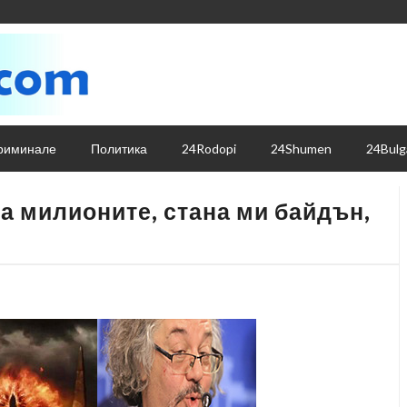
риминале
Политика
24Rodopi
24Shumen
24Bulg
а милионите, стана ми байдън,