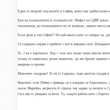
Едни се хвърлят под колите в София, жена пък грабна ножа и
Бум на психопатиите в столицата ни. Шефът на СДВР рекъл,
отклонения, но психиатриите не ги вземали, защото места ня
Епси дели в тая София?! Но най-много като се съберат на „
15-годишно сираче е пребито с кол в някакво село. Извърши
Те, т`ва е картината. Пък с този кол колко лоши мисли мога
тогава се намесваха разни комитети, да им бранят правата
америки и прочие.
Манолеее, наздраве! Те ти го Саурона, гиди депутат гиздав и
Впрочем, този Юмер с прякора си е направо за Еврозоната. 
онази Марийка актрисата й туриха тая задача за визите 
Сега ще го увещава за визи. Та, същата работа като с Еврото.