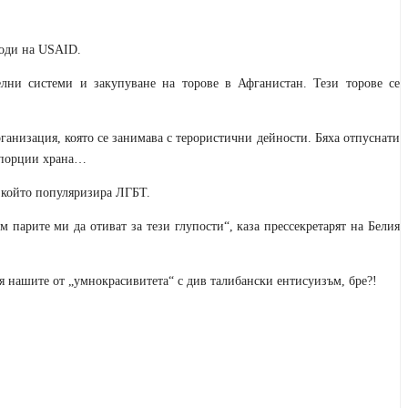
ходи на USAID.
лни системи и закупуване на торове в Афганистан. Тези торове се
ганизация, която се занимава с терористични дейности. Бяха отпуснати
0 порции храна…
, който популяризира ЛГБТ.
м парите ми да отиват за тези глупости“, каза прессекретарят на Белия
я нашите от „умнокрасивитета“ с див талибански ентисуизъм, бре?!