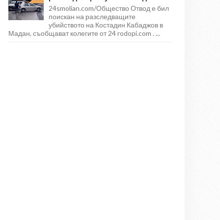
24smolian.com/Общество Отвод е бил
поискан на разследващите
убийството на Костадин Кабаджов в
Мадан, съобщават колегите от 24 rodopi.com . ...