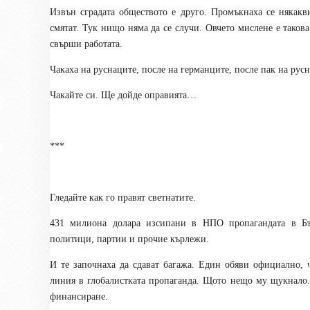
Извън сградата обществото е друго. Промъкнаха се някакв
смятат. Тук нищо няма да се случи. Овчето мислене е такова
свърши работата.
Чакаха на руснаците, после на германците, после пак на рус
Чакайте си. Ще дойде оправията…
***
Гледайте как го правят светнатите.
431 милиона долара изсипани в НПО пропагандата в Бъл
политици, партии и прочие кърлежи.
И те започнаха да сдават багажа. Един обяви официално, 
линия в глобалистката пропаганда. Щото нещо му щукнало. 
финансиране.