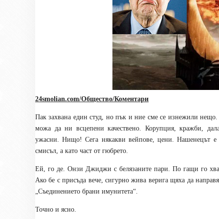
24smolian.com/Общество/Коментари
Пак захвана един студ, но пък и ние сме се изнежили нещо.
можа да ни всцепени качествено. Корупция, кражби, дала
ужасни. Нищо! Сега някакви вейпове, цени. Нашенецът е 
смисъл, а като част от гюбрето.
Ей, го де. Онзи Джиджи с белязаните пари. По гащи го хван
Ако бе с присъда вече, сигурно жива верига щяха да направят
„Съединението брани имунитета“.
Точно и ясно.