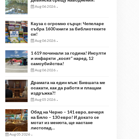
Aug 06 2026
-
Кауза с огромно сърце: Чепеларе
събра 1600 книги за библиотеките
си!
Aug 06 2026
-
1 619 починали за година! Инсулти
и инфаркти „косят“ наред, 12
самоубийства!
Aug 06 2026
-
Драмата на един мъж: Бившата ме
осакати, как да работя и плащам
издръжка?!
Aug 05 2026
-
Обяд на Черно – 141 евро, вечеря
на Бяло – 130 евро! И докато се
мотат из менюта, ще настане
листопад…
Aug 05 2026
-