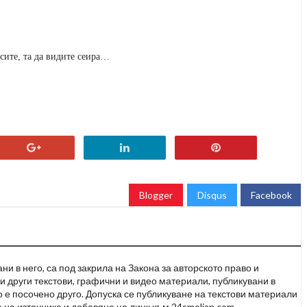
всите, та да видите сеира…
Blogger
Disqus
Facebook
и в него, са под закрила на Закона за авторското право и
и други текстови, графични и видео материали, публикувани в
но е посочено друго. Допуска се публикуване на текстови материали
 на източника и добавяне на линк към 24smolian.com.