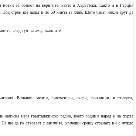
и нотки за бойкот на веригите, както в Хърватска. Както и в Гърция
. Под строй ще дадат и по 50 кинта за хляб. Щото чакат някой друг да
наците, след туй на американците.
гария. Всякакви медии, фактчекъри, екари, фондации, институти,
че напуска мега грантаджийско радио, което години наред е на първа
Не ще да го свързват с лапачите, храчещи срещу страната ни с чуждо