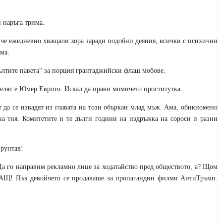
 наръга трима.
 че ежедневно хващали хора заради подобни деяния, всички с психични
ма.
жълтите павета“ за порция грантаджийски флаш мобове.
телят е Юмер Еврото. Искал да прави момичето проститутка.
т да се извадят из главата на този объркан млад мъж. Ама, обикномено
 на тия. Комитетите и те дълги години на издръжка на сороси и разни
 рунтав!
Да го направим рекламно лице за ходатайство пред обществото, а? Щом
в САЩ! Пък девойчето се продаваше за пропагандни филми АнтиТръмп.