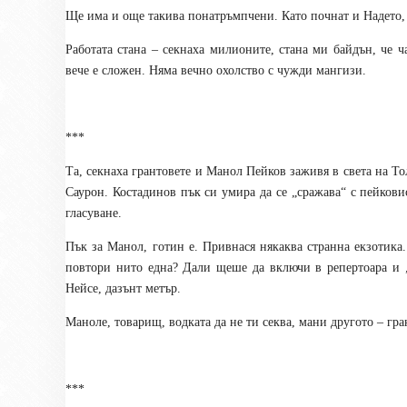
Ще има и още такива понатръмпчени. Като почнат и Надето
Работата стана – секнаха милионите, стана ми байдън, че 
вече е сложен. Няма вечно охолство с чужди мангизи.
***
Та, секнаха грантовете и Манол Пейков заживя в света на То
Саурон. Костадинов пък си умира да се „сражава“ с пейковис
гласуване.
Пък за Манол, готин е. Привнася някаква странна екзотика.
повтори нито една? Дали щеше да включи в репертоара и 
Нейсе, дазънт метър.
Маноле, товарищ, водката да не ти секва, мани другото – гра
***