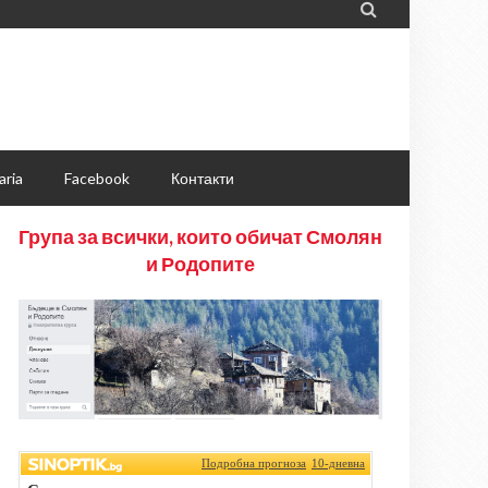

aria
Facebook
Контакти
Група за всички, които обичат Смолян
и Родопите