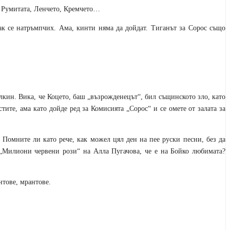
, Румитата, Ленчето, Кремчето…
чак се натръмпчих. Ама, кинти няма да дойдат. Тиганът за Сорос също
лкин. Вика, че Коцето, баш „възрожденецът“, бил същинското зло, като
тите, ама като дойде ред за Комисията „Сорос“ и се омете от залата за
 Помните ли като рече, как можел цял ден на пее руски песни, без да
„Милиони червени рози“ на Алла Пугачова, че е на Бойко любимата?
нтове, мрантове.