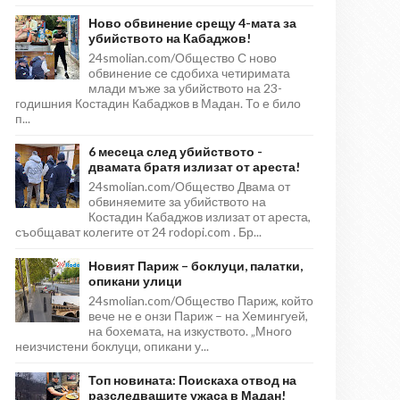
Ново обвинение срещу 4-мата за
убийството на Кабаджов!
24smolian.com/Общество С ново
обвинение се сдобиха четиримата
млади мъже за убийството на 23-
годишния Костадин Кабаджов в Мадан. То е било
п...
6 месеца след убийството -
двамата братя излизат от ареста!
24smolian.com/Общество Двама от
обвиняемите за убийството на
Костадин Кабаджов излизат от ареста,
съобщават колегите от 24 rodopi.com . Бр...
Новият Париж – боклуци, палатки,
опикани улици
24smolian.com/Общество Париж, който
вече не е онзи Париж – на Хемингуей,
на бохемата, на изкуството. „Много
неизчистени боклуци, опикани у...
Топ новината: Поискаха отвод на
разследващите ужаса в Мадан!