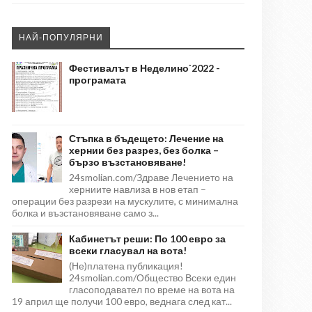
НАЙ-ПОПУЛЯРНИ
Фестивалът в Неделино`2022 -
програмата
Стъпка в бъдещето: Лечение на
хернии без разрез, без болка –
бързо възстановяване!
24smolian.com/Здраве Лечението на
херниите навлиза в нов етап –
операции без разрези на мускулите, с минимална
болка и възстановяване само з...
Кабинетът реши: По 100 евро за
всеки гласувал на вота!
(Не)платена публикация!
24smolian.com/Общество Всеки един
гласоподавател по време на вота на
19 април ще получи 100 евро, веднага след кат...