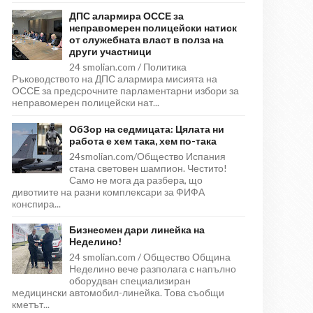
ДПС алармира ОССЕ за
неправомерен полицейски натиск
от служебната власт в полза на
други участници
24 smolian.com / Политика
Ръководството на ДПС алармира мисията на
ОССЕ за предсрочните парламентарни избори за
неправомерен полицейски нат...
ОбЗор на седмицата: Цялата ни
работа е хем така, хем по-така
24smolian.com/Общество Испания
стана световен шампион. Честито!
Само не мога да разбера, що
дивотиите на разни комплексари за ФИФА
конспира...
Бизнесмен дари линейка на
Неделино!
24 smolian.com / Общество Община
Неделино вече разполага с напълно
оборудван специализиран
медицински автомобил-линейка. Това съобщи
кметът...