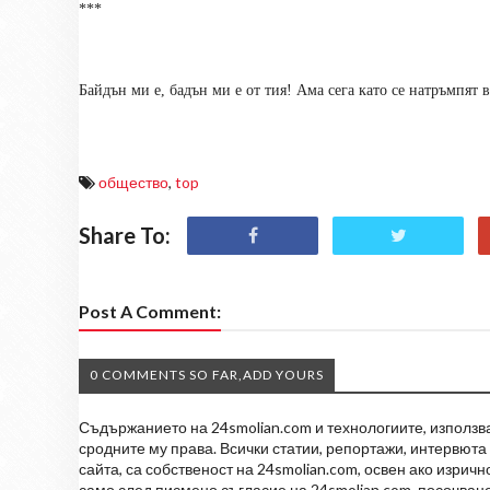
***
Байдън ми е, бадън ми е от тия! Ама сега като се натръмпят 
общество
,
top
Share To:
Post A Comment:
0 COMMENTS SO FAR,ADD YOURS
Съдържанието на 24smolian.com и технологиите, използван
сродните му права. Всички статии, репортажи, интервюта 
сайта, са собственост на 24smolian.com, освен ако изрич
само след писмено съгласие на 24smolian.com, посочване