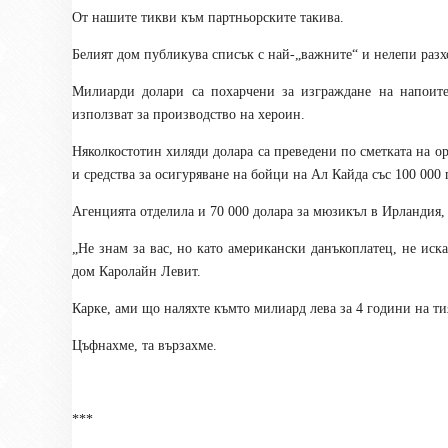
От нашите тикви към партньорските такива.
Белият дом публикува списък с най-„важните“ и нелепи раз
Милиарди долари са похарчени за изграждане на напоите
използват за производство на хероин.
Няколкостотин хиляди долара са преведени по сметката на ор
и средства за осигуряване на бойци на Ал Кайда със 100 00
Агенцията отделила и 70 000 долара за мюзикъл в Ирландия
„Не знам за вас, но като американски данъкоплатец, не иска
дом Каролайн Левит.
Карке, ами що наляхте къмто милиард лева за 4 години на ти
Цъфнахме, та вързахме.
***