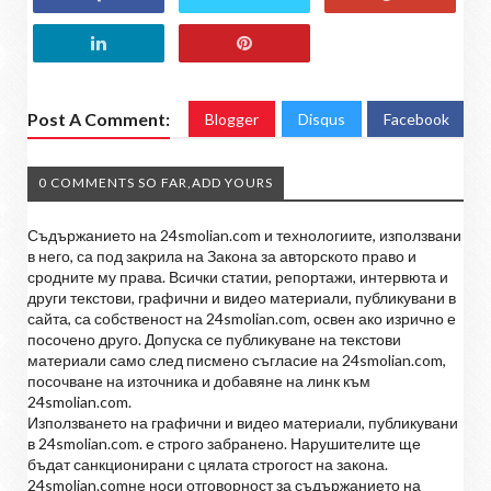
Post A Comment:
Blogger
Disqus
Facebook
0 COMMENTS SO FAR,ADD YOURS
Съдържанието на 24smolian.com и технологиите, използвани
в него, са под закрила на Закона за авторското право и
сродните му права. Всички статии, репортажи, интервюта и
други текстови, графични и видео материали, публикувани в
сайта, са собственост на 24smolian.com, освен ако изрично е
посочено друго. Допуска се публикуване на текстови
материали само след писмено съгласие на 24smolian.com,
посочване на източника и добавяне на линк към
24smolian.com.
Използването на графични и видео материали, публикувани
в 24smolian.com. е строго забранено. Нарушителите ще
бъдат санкционирани с цялата строгост на закона.
24smolian.comне носи отговорност за съдържанието на