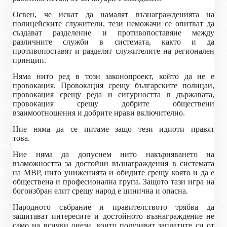
Освен, че искат да намалят възнагражденията на
полицейските служители, тези неможачи се опитват да
създават разделение и противопоставяне между
различните служби в системата, както и да
противопоставят и разделят служителите на регионален
принцип.
Няма нито ред в този законопроект, който да не е
провокация. Провокация срещу българските полицаи,
провокация срещу реда и сигурността в държавата,
провокация срещу добрите обществени
взаимоотношения и добрите нрави включително.
Ние няма да се питаме защо тези идиоти правят
това.
Ние няма да допуснем нито накърняването на
възможността за достойни възнаграждения в системата
на МВР, нито униженията и обидите срещу която и да е
обществена и професионална група. Защото тази игра на
богоизбран елит срещу народ е цинична и опасна.
Народното събрание и правителството трябва да
защитават интересите и достойното възнаграждение не
само на всички онези, които получават заплатите си от