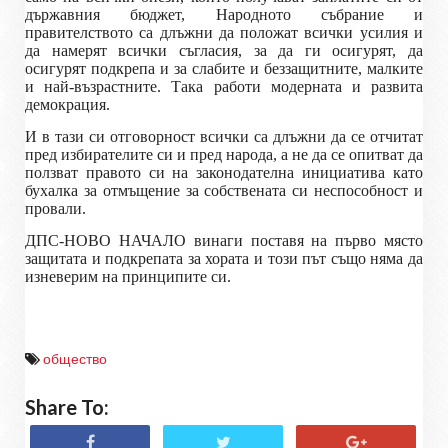
държавния бюджет, Народното събрание и
правителството са длъжни да положат всички усилия и
да намерят всички съгласия, за да ги осигурят, да
осигурят подкрепа и за слабите и беззащитните, малките
и най-възрастните. Така работи модерната и развита
демокрация.
И в тази си отговорност всички са длъжни да се отчитат
пред избирателите си и пред народа, а не да се опитват да
ползват правото си на законодателна инициатива като
бухалка за отмъщение за собствената си неспособност и
провали.
ДПС-НОВО НАЧАЛО винаги поставя на първо място
защитата и подкрепата за хората и този път също няма да
изневерим на принципите си.
общество
Share To: