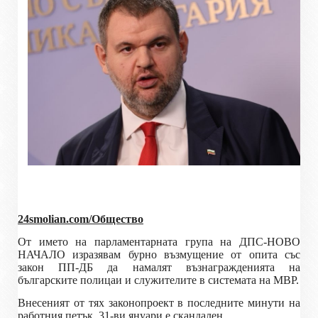
24smolian.com/Общество
От името на парламентарната група на ДПС-НОВО
НАЧАЛО изразявам бурно възмущение от опита със
закон ПП-ДБ да намалят възнагражденията на
българските полицаи и служителите в системата на МВР.
Внесеният от тях законопроект в последните минути на
работния петък, 31-ви януари е скандален.