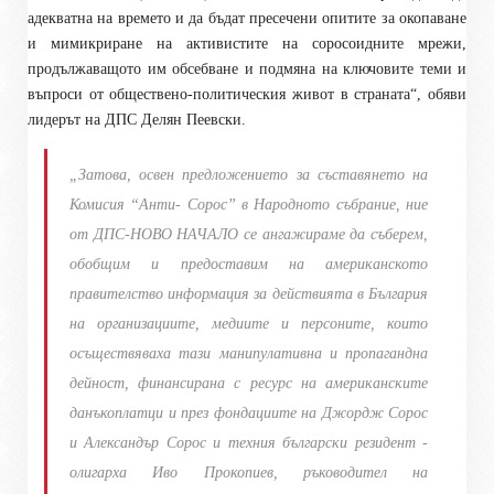
адекватна на времето и да бъдат пресечени опитите за окопаване
и мимикриране на активистите на соросоидните мрежи,
продължаващото им обсебване и подмяна на ключовите теми и
въпроси от обществено-политическия живот в страната
“, обяви
лидерът на ДПС Делян Пеевски
.
„
Затова, освен предложението за съставянето на
Комисия “Анти- Сорос” в Народното събрание, ние
от ДПС-НОВО НАЧАЛО се ангажираме да съберем,
обобщим и предоставим на американското
правителство информация за действията в България
на организациите, медиите и персоните, които
осъществяваха тази манипулативна и пропагандна
дейност, финансирана с ресурс на американските
данъкоплатци и през фондациите на Джордж Сорос
и Александър Сорос и техния български резидент -
олигарха Иво Прокопиев, ръководител на