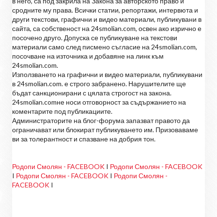
в него, са под закрила на Закона за авторското право и
сродните му права. Всички статии, репортажи, интервюта и
други текстови, графични и видео материали, публикувани в
сайта, са собственост на 24smolian.com, освен ако изрично е
посочено друго. Допуска се публикуване на текстови
материали само след писмено съгласие на 24smolian.com,
посочване на източника и добавяне на линк към
24smolian.com.
Използването на графични и видео материали, публикувани
в 24smolian.com. е строго забранено. Нарушителите ще
бъдат санкционирани с цялата строгост на закона.
24smolian.comне носи отговорност за съдържанието на
коментарите под публикациите.
Администраторите на блог-форума запазват правото да
ограничават или блокират публикуването им. Призоваваме
ви за толерантност и спазване на добрия тон.
Родопи Смолян - FACEBOOK
I
Родопи Смолян - FACEBOOK
I
Родопи Смолян - FACEBOOK
I
Родопи Смолян -
FACEBOOK
I