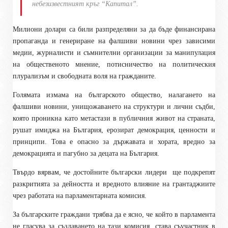
небезизвестният кръг “Капитал”.
Милиони долари са били разпределяни за да бъде финансирана
пропаганда и генериране на фалшиви новини чрез зависими
медии, журналисти и съмнителни организации за манипулация
на общественото мнение, потисничество на политическия
плурализъм и свободната воля на гражданите.
Голямата измама на българското общество, налагането на
фалшиви новини, унищожаването на структури и лични съдби,
която проникна като метастази в публичния живот на страната,
рушат имиджа на България, ерозират демокрация, ценности и
принципи. Това е опасно за държавата и хората, вредно за
демокрацията и пагубно за децата на България.
Твърдо вярвам, че достойните български лидери
ще подкрепят
разкритията за дейността и вредното влияние на грантаджиите
чрез работата на парламентарната комисия.
За българските граждани трябва да е ясно, че който в парламента
не гласува за създаването на тази комисия, става съучастник в