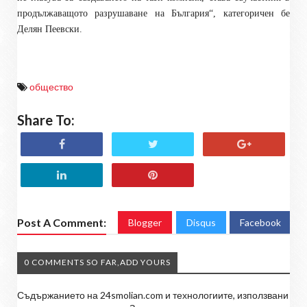
продължаващото разрушаване на България
“, категоричен бе
Делян Пеевски
.
общество
Share To:
Post A Comment:
Blogger
Disqus
Facebook
0 COMMENTS SO FAR,ADD YOURS
Съдържанието на 24smolian.com и технологиите, използвани