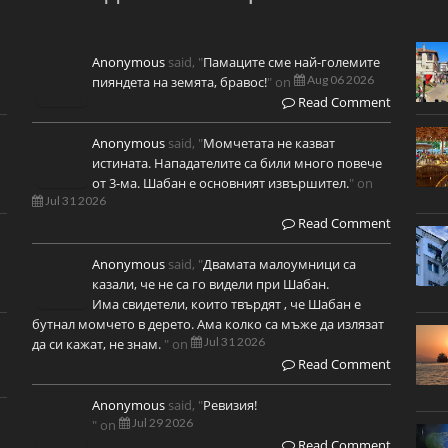
Anonymous
said, "
Памаците сме най-големите
Aug 06 2026
пияндета на земята, бравос!
" on
Read Comment
Anonymous
said, "
Момчетата не казват
истината. Нападателите са били много повече
от 3-ма. Шабан е основният извършител.
" on
Jul 31 2026
Read Comment
Anonymous
said, "
Двамата малоумници са
казали, че не са го видели при Шабан.
Има свидетели, които твърдят , че Шабан е
бутнал момчето в дерето. Ама колко са мъже да излязат
Jul 31 2026
да си кажат, не знам.
" on
Read Comment
Anonymous
said, "
Ревизия!
Jul 29 2026
" on
Read Comment