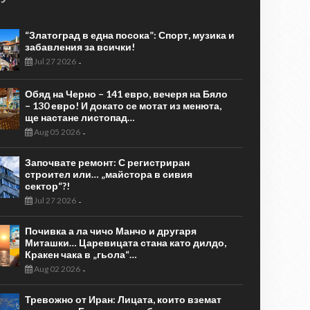
“Златоград в една посока”: Спорт, музика и
забавления за всички!
Jul 27 2026
-
Обяд на Черно – 141 евро, вечеря на Бяло
– 130 евро! И докато се мотат из менюта,
ще настане листопад…
Aug 05 2026
-
Започвате ремонт: С регистриран
строител или… „майстора в сивия
сектор“?!
Jul 27 2026
-
Почивка а ла чичо Манчо и другаря
Миташки… Царевицата стана като дилдо,
Кракен чака в „гьола“…
Aug 02 2026
-
Тревожно от Иран: Лицата, които вземат