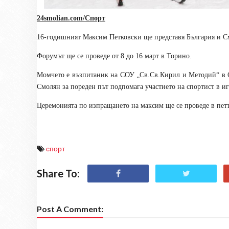
24smolian.com/Спорт
16-годишният Максим Петковски
ще представя България и 
Форумът ще се проведе от 8 до 16 март в Торино.
Момчето е възпитаник на СОУ „Св.Св.Кирил и Методий“ в С
Смолян за пореден път подпомага участието на спортист в 
Церемонията по изпращането на максим ще се проведе в пет
спорт
Share To:
Post A Comment: