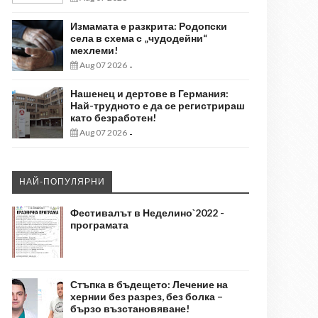
Измамата е разкрита: Родопски
села в схема с „чудодейни“
мехлеми!
Aug 07 2026
-
Нашенец и дертове в Германия:
Най-трудното е да се регистрираш
като безработен!
Aug 07 2026
-
НАЙ-ПОПУЛЯРНИ
Фестивалът в Неделино`2022 -
програмата
Стъпка в бъдещето: Лечение на
хернии без разрез, без болка –
бързо възстановяване!