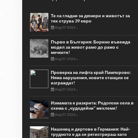
Те са гладни за дюнери и животът за
тях струва 39 евро
Aug 07 2026
-
Първо в България: Борино въвежда
модел за живот рамо до рамо с
мечките!
Aug 07 2026
-
Проверка на лифта край Пампорово:
Няма нарушения, новите станции се
изграждат!
Aug 07 2026
-
Измамата е разкрита: Родопски села в
схема с „чудодейни“ мехлеми!
Aug 07 2026
-
Нашенец и дертове в Германия: Най-
трудното е да се регистрираш като