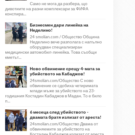
Само не мога да разбера, що
дивотиите на разни комплексари за ФИФА
конспира...
Бизнесмен дари линейка на
Неделино!
24 smolian.com / Общество Община
Неделино вече разполага с напълно
оборудван специализиран
медицински автомобил-линейка. Това съобщи
кметът...
Ново обвинение срещу 4-мата за
убийството на Кабаджов!
24smolian.com/Общество С ново
обвинение се сдобиха четиримата
млади мъже за убийството на 23-
годишния Костадин Кабаджов в Мадан. То е било
п...
6 месеца след убийството -
двамата братя излизат от ареста!
24smolian.com/Общество Двама от
обвиняемите за убийството на
Костадин Кабаджов излизат от ареста,