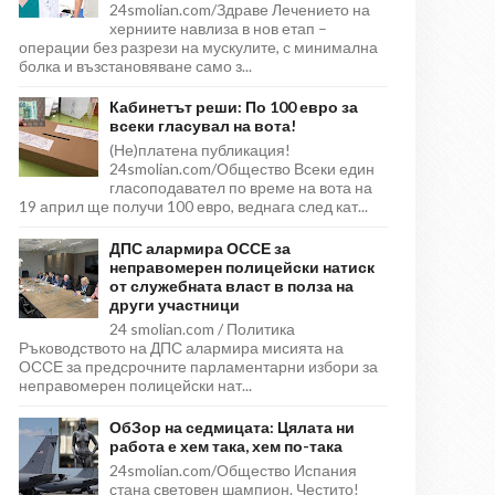
24smolian.com/Здраве Лечението на
херниите навлиза в нов етап –
операции без разрези на мускулите, с минимална
болка и възстановяване само з...
Кабинетът реши: По 100 евро за
всеки гласувал на вота!
(Не)платена публикация!
24smolian.com/Общество Всеки един
гласоподавател по време на вота на
19 април ще получи 100 евро, веднага след кат...
ДПС алармира ОССЕ за
неправомерен полицейски натиск
от служебната власт в полза на
други участници
24 smolian.com / Политика
Ръководството на ДПС алармира мисията на
ОССЕ за предсрочните парламентарни избори за
неправомерен полицейски нат...
ОбЗор на седмицата: Цялата ни
работа е хем така, хем по-така
24smolian.com/Общество Испания
стана световен шампион. Честито!