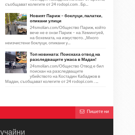
съобщават колегите от 24 rodopi.com . Бр...
Новият Париж – боклуци, палатки,
опикани улици
24smolian.com/Общество Париж, който
вече не е онзи Париж – на Хемингуей,
на бохемата, на изкуството. „Много
неизчистени боклуци, опикани у...
Топ новината: Поискаха отвод на
разследващите ужаса в Мадан!
24smolian.com/Общество Отвод е бил
поискан на разследващите
убийството на Костадин Кабаджов в
Мадан, съобщават колегите от 24 rodopi.com . ...
Пишете ни
учайни