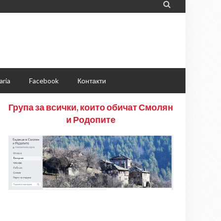

aria
Facebook
Контакти
Група за всички, които обичат Смолян
и Родопите