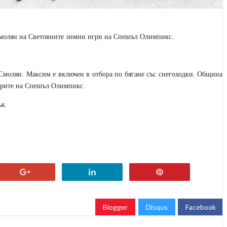
Смолян на Световните зимни игри на Спешъл Олимпикс.
молян. Максим е включен в отбора по бягане със снегоходки. Община
игрите на Спешъл Олимпикс.
ък.
Blogger
Disqus
Facebook