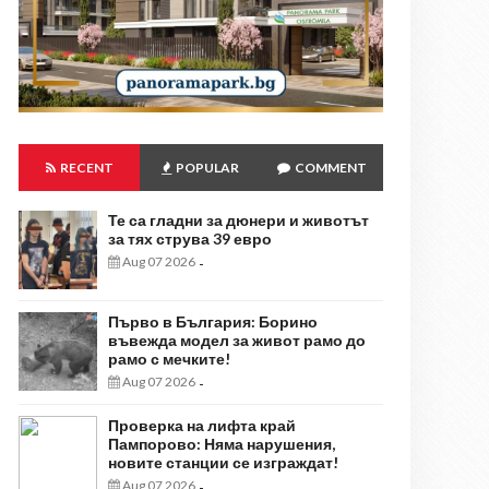
RECENT
POPULAR
COMMENT
Те са гладни за дюнери и животът
за тях струва 39 евро
Aug 07 2026
-
Първо в България: Борино
въвежда модел за живот рамо до
рамо с мечките!
Aug 07 2026
-
Проверка на лифта край
Пампорово: Няма нарушения,
новите станции се изграждат!
Aug 07 2026
-