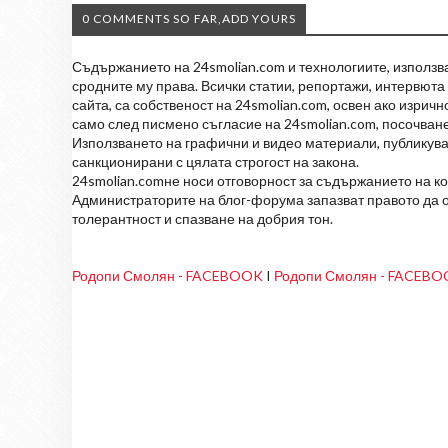
0 COMMENTS SO FAR,ADD YOURS
Съдържанието на 24smolian.com и технологиите, използван
сродните му права. Всички статии, репортажи, интервюта 
сайта, са собственост на 24smolian.com, освен ако изрич
само след писмено съгласие на 24smolian.com, посочване
Използването на графични и видео материали, публикува
санкционирани с цялата строгост на закона.
24smolian.comне носи отговорност за съдържанието на к
Администраторите на блог-форума запазват правото да о
толерантност и спазване на добрия тон.
Родопи Смолян - FACEBOOK
I
Родопи Смолян - FACEB