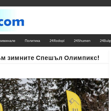
риминале
Политика
24Rodopi
24Shumen
24Bulg
ъм зимните Спешъл Олимпикс!