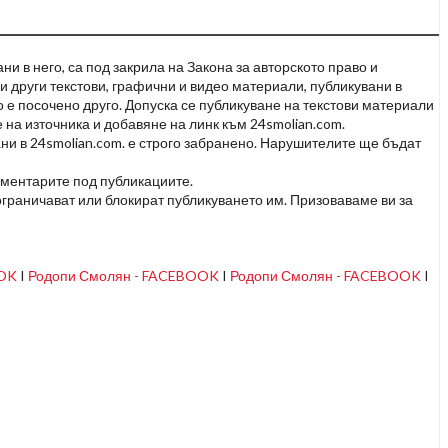
и в него, са под закрила на Закона за авторското право и
и други текстови, графични и видео материали, публикувани в
но е посочено друго. Допуска се публикуване на текстови материали
 на източника и добавяне на линк към 24smolian.com.
ни в 24smolian.com. е строго забранено. Нарушителите ще бъдат
оментарите под публикациите.
граничават или блокират публикуването им. Призоваваме ви за
OOK
I
Родопи Смолян - FACEBOOK
I
Родопи Смолян - FACEBOOK
I