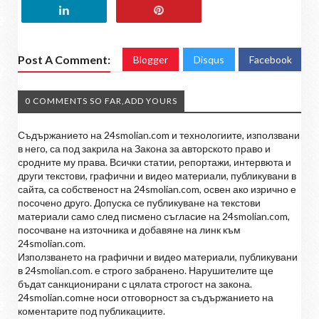
Post A Comment:
Blogger
Disqus
Facebook
0 COMMENTS SO FAR,ADD YOURS
Съдържанието на 24smolian.com и технологиите, използвани
в него, са под закрила на Закона за авторското право и
сродните му права. Всички статии, репортажи, интервюта и
други текстови, графични и видео материали, публикувани в
сайта, са собственост на 24smolian.com, освен ако изрично е
посочено друго. Допуска се публикуване на текстови
материали само след писмено съгласие на 24smolian.com,
посочване на източника и добавяне на линк към
24smolian.com.
Използването на графични и видео материали, публикувани
в 24smolian.com. е строго забранено. Нарушителите ще
бъдат санкционирани с цялата строгост на закона.
24smolian.comне носи отговорност за съдържанието на
коментарите под публикациите.