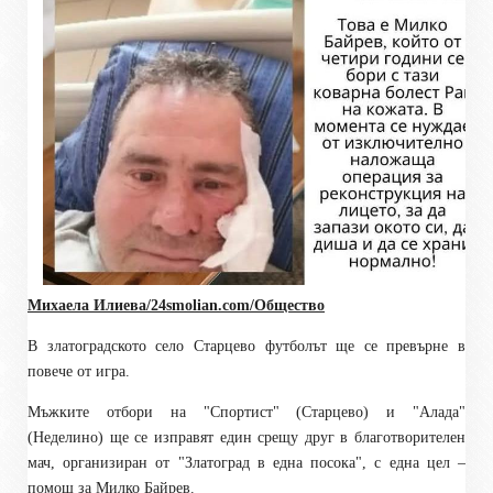
Михаела Илиева/24smolian.com/Общество
В златоградското село Старцево футболът ще се превърне в
повече от игра.
Мъжките отбори на "Спортист" (Старцево) и "Алада"
(Неделино) ще се изправят един срещу друг в благотворителен
мач, организиран от "Златоград в една посока", с една цел –
помощ за Милко Байрев.