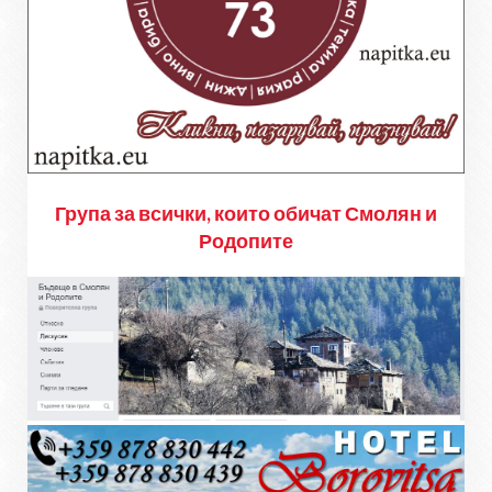
Група за всички, които обичат Смолян и
Родопите