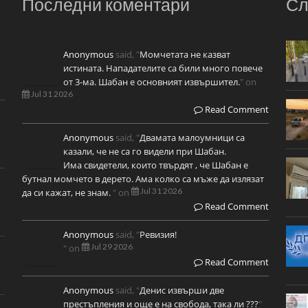
Последни коментари
Сл
Anonymous
said, "
Момчетата не казват
истината. Нападателите са били много повече
от 3-ма. Шабан е основният извършител.
" on
Jul 31 2026
Read Comment
Anonymous
said, "
Двамата малоумници са
казали, че не са го видели при Шабан.
Има свидетели, които твърдят , че Шабан е
бутнал момчето в дерето. Ама колко са мъже да излязат
Jul 31 2026
да си кажат, не знам.
" on
Read Comment
Anonymous
said, "
Ревизия!
Jul 29 2026
" on
Read Comment
Anonymous
said, "
Денис извърши две
престъпления и още е на свобода, така ли ???
"