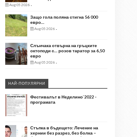
Aug 05 2026
-
Защо гола поляна стигна 56 000
евро…
Aug 05 2026
-
Слънчака отвърна на гръцките
октоподи с… розов таратор за 6,50
евро
Aug 05 2026
-
НАЙ-ПОПУЛЯРНИ
Фестивалът в Неделино`2022 -
програмата
Стъпка в бъдещето: Лечение на
хернии без разрез, без болка –