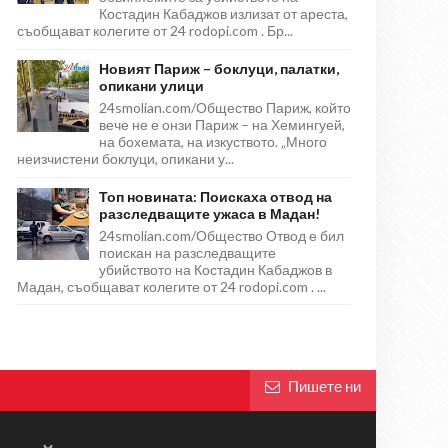
Костадин Кабаджов излизат от ареста,
съобщават колегите от 24 rodopi.com . Бр...
Новият Париж – боклуци, палатки,
опикани улици
24smolian.com/Общество Париж, който
вече не е онзи Париж – на Хемингуей,
на бохемата, на изкуството. „Много
неизчистени боклуци, опикани у...
Топ новината: Поискаха отвод на
разследващите ужаса в Мадан!
24smolian.com/Общество Отвод е бил
поискан на разследващите
убийството на Костадин Кабаджов в
Мадан, съобщават колегите от 24 rodopi.com . ...
Пишете ни