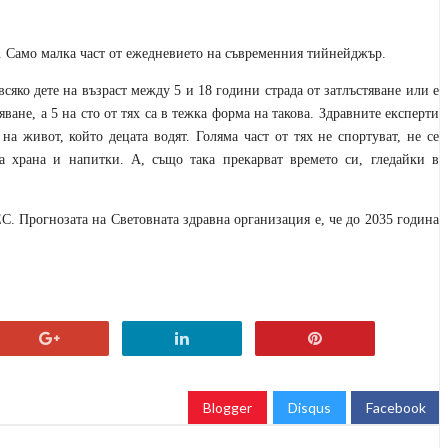
. Само малка част от ежедневието на съвременния тийнейджър.
всяко дете на възраст между 5 и 18 години
страда от затлъстяване или е
ване, а 5 на сто от тях са в тежка форма на такова. Здравните експерти
на живот, който децата водят. Голяма част от тях не спортуват, не се
а храна и напитки. А, също така прекарват времето си, гледайки в
ЕС. Прогнозата на Световната здравна организация е, че до 2035 година
Blogger
Disqus
Facebook