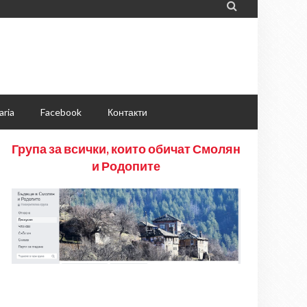

aria
Facebook
Контакти
Група за всички, които обичат Смолян
и Родопите