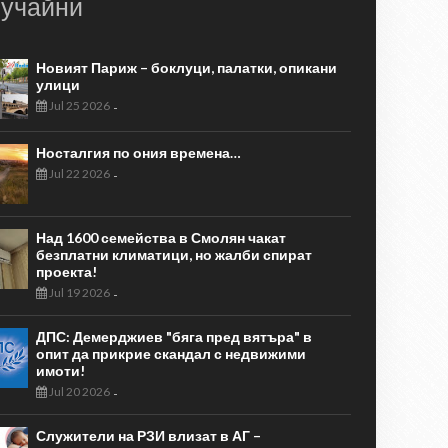
учайни
Новият Париж – боклуци, палатки, опикани
улици
Jul 25 2026
-
Носталгия по ония времена…
Jul 22 2026
-
Над 1600 семейства в Смолян чакат
безплатни климатици, но жалби спират
проекта!
Jul 19 2026
-
ДПС: Демерджиев "бяга пред вятъра" в
опит да прикрие скандал с недвижими
имоти!
Jul 20 2026
-
Служители на РЗИ влизат в АГ –