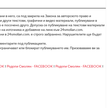
и в него, са под закрила на Закона за авторското право и
и други текстови, графични и видео материали, публикувани в
но е посочено друго. Допуска се публикуване на текстови материали
 на източника и добавяне на линк към 24smolian.com.
ни в 24smolian.com. е строго забранено. Нарушителите ще бъдат
оментарите под публикациите.
граничават или блокират публикуването им. Призоваваме ви за
OOK
I
Родопи Смолян - FACEBOOK
I
Родопи Смолян - FACEBOOK
I