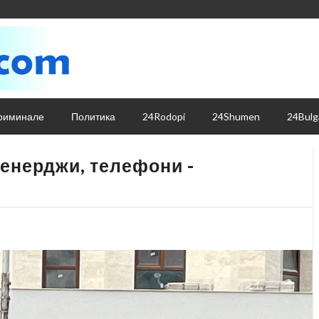
риминале
Политика
24Rodopi
24Shumen
24Bulg
 енерджи, телефони -