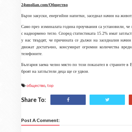
24smolian.com/Общество
Бързи закуски, енергийни напитки, заседнал начин на живот
Само през изминалата година проучвания са установили, че 
с наднормено тегло. Според статистиката 15.2% имат затлъстя
у нас твърдят, че причината се дължи на заседналия начин 
движат достатъчно, консумират огромни количества вредн
телефоните.
България заема челно място по този показател в страните в 
броят на затлъстели деца ще се удвои.
общество
,
top
Share To:
Post A Comment: