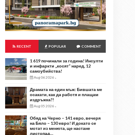
RECENT
POPULAR
COMMENT
1 619 починали за година! Инсулти
и инфаркти „косят“ наред, 12
самоубийства!
Aug 06 2026
-
Драмата на един мъж: Бившата ме
осакати, как да работя и плащам
издръжка?!
Aug 05 2026
-
Обяд на Черно – 141 евро, вечеря
на Бяло – 130 евро! И докато се
мотат из менюта, ще настане
листопад…