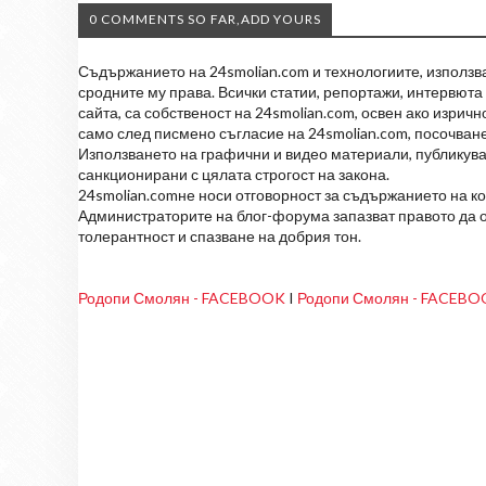
0 COMMENTS SO FAR,ADD YOURS
Съдържанието на 24smolian.com и технологиите, използван
сродните му права. Всички статии, репортажи, интервюта 
сайта, са собственост на 24smolian.com, освен ако изрич
само след писмено съгласие на 24smolian.com, посочване
Използването на графични и видео материали, публикува
санкционирани с цялата строгост на закона.
24smolian.comне носи отговорност за съдържанието на к
Администраторите на блог-форума запазват правото да о
толерантност и спазване на добрия тон.
Родопи Смолян - FACEBOOK
I
Родопи Смолян - FACEB