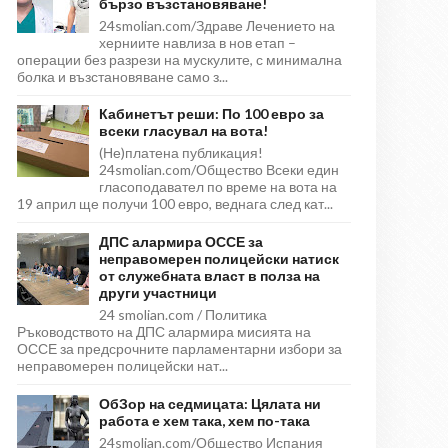
бързо възстановяване!
24smolian.com/Здраве Лечението на
херниите навлиза в нов етап –
операции без разрези на мускулите, с минимална
болка и възстановяване само з...
Кабинетът реши: По 100 евро за
всеки гласувал на вота!
(Не)платена публикация!
24smolian.com/Общество Всеки един
гласоподавател по време на вота на
19 април ще получи 100 евро, веднага след кат...
ДПС алармира ОССЕ за
неправомерен полицейски натиск
от служебната власт в полза на
други участници
24 smolian.com / Политика
Ръководството на ДПС алармира мисията на
ОССЕ за предсрочните парламентарни избори за
неправомерен полицейски нат...
ОбЗор на седмицата: Цялата ни
работа е хем така, хем по-така
24smolian.com/Общество Испания