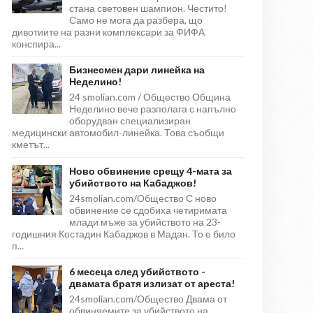
стана световен шампион. Честито!
Само не мога да разбера, що
дивотиите на разни комплексари за ФИФА
конспира...
Бизнесмен дари линейка на
Неделино!
24 smolian.com / Общество Община
Неделино вече разполага с напълно
оборудван специализиран
медицински автомобил-линейка. Това съобщи
кметът...
Ново обвинение срещу 4-мата за
убийството на Кабаджов!
24smolian.com/Общество С ново
обвинение се сдобиха четиримата
млади мъже за убийството на 23-
годишния Костадин Кабаджов в Мадан. То е било
п...
6 месеца след убийството -
двамата братя излизат от ареста!
24smolian.com/Общество Двама от
обвиняемите за убийството на