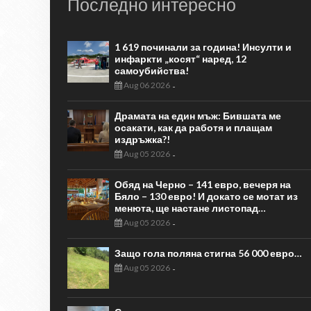
Последно интересно
1 619 починали за година! Инсулти и
инфаркти „косят“ наред, 12
самоубийства!
Aug 06 2026
-
Драмата на един мъж: Бившата ме
осакати, как да работя и плащам
издръжка?!
Aug 05 2026
-
Обяд на Черно – 141 евро, вечеря на
Бяло – 130 евро! И докато се мотат из
менюта, ще настане листопад…
Aug 05 2026
-
Защо гола поляна стигна 56 000 евро…
Aug 05 2026
-