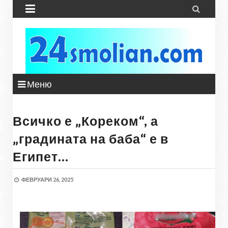


Меню
Всичко е „Кореком“, а
„градината на баба“ е в
Египет…
ФЕВРУАРИ 26, 2025