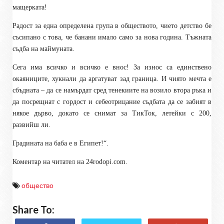
мащерката!
Радост за една определена група в обществото, чието детство бе
съсипано с това, че банани имало само за нова година. Тъжната
съдба на маймуната.
Сега има всичко и всичко е внос! За износ са единствено
окаяниците, хукнали да аргатуват зад граница. И чиято мечта е
сбъдната – да се намърдат сред тенекиите на возило втора ръка и
да посрещнат с гордост и себеотрицание съдбата да се забият в
някое дърво, докато се снимат за ТикТок, летейки с 200,
развийш ли.
Градината на баба е в Египет!“.
Коментар на читател на 24
rodopi.com
.
общество
Share To: