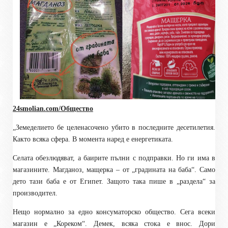
24smolian.com/Общество
„Земеделието бе целенасочено убито в последните десетилетия.
Както всяка сфера. В момента наред е енергетиката.
Селата обезлюдяват, а баирите пълни с подправки. Но ги има в
магазините. Магданоз, мащерка – от „градината на баба“. Само
дето тази баба е от Египет. Защото така пише в „раздела“ за
производител.
Нещо нормално за едно консуматорско общество. Сега всеки
магазин е „Кореком“. Демек, всяка стока е внос. Дори