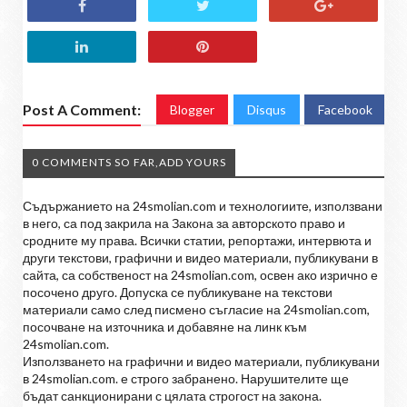
Post A Comment:
Blogger
Disqus
Facebook
0 COMMENTS SO FAR,ADD YOURS
Съдържанието на 24smolian.com и технологиите, използвани
в него, са под закрила на Закона за авторското право и
сродните му права. Всички статии, репортажи, интервюта и
други текстови, графични и видео материали, публикувани в
сайта, са собственост на 24smolian.com, освен ако изрично е
посочено друго. Допуска се публикуване на текстови
материали само след писмено съгласие на 24smolian.com,
посочване на източника и добавяне на линк към
24smolian.com.
Използването на графични и видео материали, публикувани
в 24smolian.com. е строго забранено. Нарушителите ще
бъдат санкционирани с цялата строгост на закона.