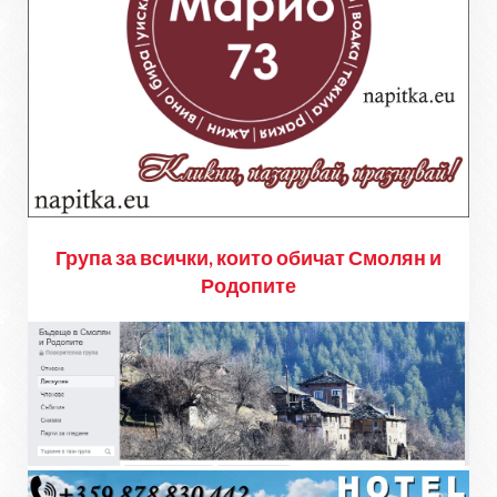
Група за всички, които обичат Смолян и
Родопите