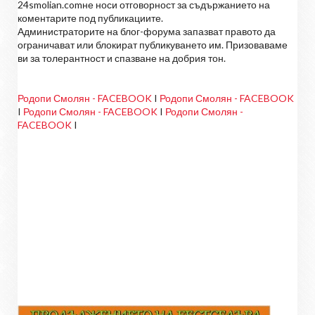
24smolian.comне носи отговорност за съдържанието на
коментарите под публикациите.
Администраторите на блог-форума запазват правото да
ограничават или блокират публикуването им. Призоваваме
ви за толерантност и спазване на добрия тон.
Родопи Смолян - FACEBOOK
I
Родопи Смолян - FACEBOOK
I
Родопи Смолян - FACEBOOK
I
Родопи Смолян -
FACEBOOK
I