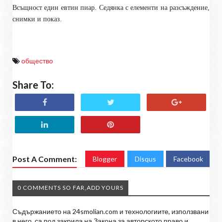
Всъщност един евтин пиар. Седянка с елементи на разсъждение,
снимки и показ.
общество
Share To:
Post A Comment:
Blogger
Disqus
Facebook
0 COMMENTS SO FAR,ADD YOURS
Съдържанието на 24smolian.com и технологиите, използвани
в него, са под закрила на Закона за авторското право и