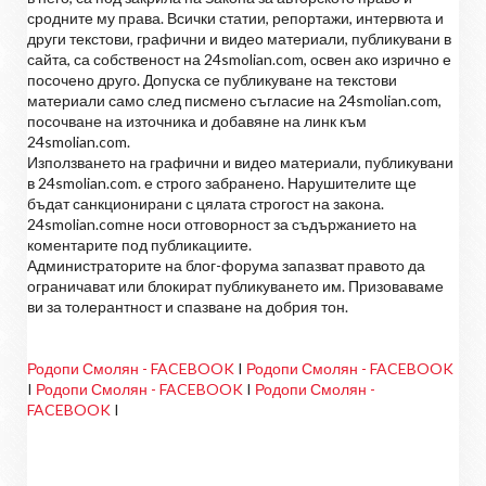
сродните му права. Всички статии, репортажи, интервюта и
други текстови, графични и видео материали, публикувани в
сайта, са собственост на 24smolian.com, освен ако изрично е
посочено друго. Допуска се публикуване на текстови
материали само след писмено съгласие на 24smolian.com,
посочване на източника и добавяне на линк към
24smolian.com.
Използването на графични и видео материали, публикувани
в 24smolian.com. е строго забранено. Нарушителите ще
бъдат санкционирани с цялата строгост на закона.
24smolian.comне носи отговорност за съдържанието на
коментарите под публикациите.
Администраторите на блог-форума запазват правото да
ограничават или блокират публикуването им. Призоваваме
ви за толерантност и спазване на добрия тон.
Родопи Смолян - FACEBOOK
I
Родопи Смолян - FACEBOOK
I
Родопи Смолян - FACEBOOK
I
Родопи Смолян -
FACEBOOK
I