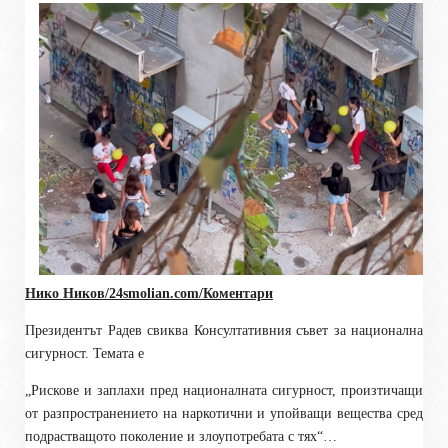
Нико Ников/24smolian
.com
/Коментари
Президентът Радев свиква Консултативния съвет за национална
сигурност. Темата е
„Рискове и заплахи пред националната сигурност, произтичащи
от разпространението на наркотични и упойващи вещества сред
подрастващото поколение и злоупотребата с тях“…