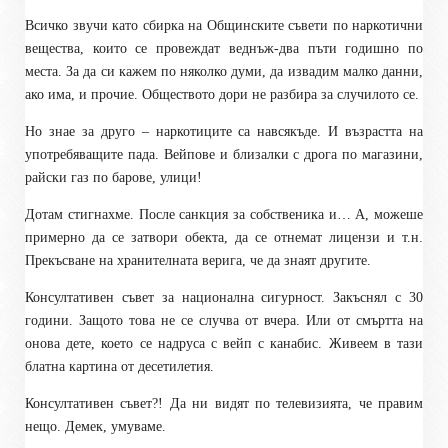
Всичко звучи като сбирка на Общинските съвети по наркотични
вещества, които се провеждат веднъж-два пъти годишно по
места. За да си кажем по няколко думи, да извадим малко данни,
ако има, и прочие. Обществото дори не разбира за случилото се.
Но знае за друго – наркотиците са навсякъде. И възрастта на
употребяващите пада. Вейпове и близалки с дрога по магазини,
райски газ по барове, улици!
Дотам стигнахме. После санкция за собственика и… А, можеше
примерно да се затвори обекта, да се отнемат лицензи и т.н.
Прекъсване на хранителната верига, че да знаят другите.
Консултативен съвет за национална сигурност. Закъснял с 30
години. Защото това не се случва от вчера. Или от смъртта на
онова дете, което се надруса с вейп с канабис. Живеем в тази
блатна картина от десетилетия.
Консултативен съвет?! Да ни видят по телевизията, че правим
нещо. Демек, умуваме.