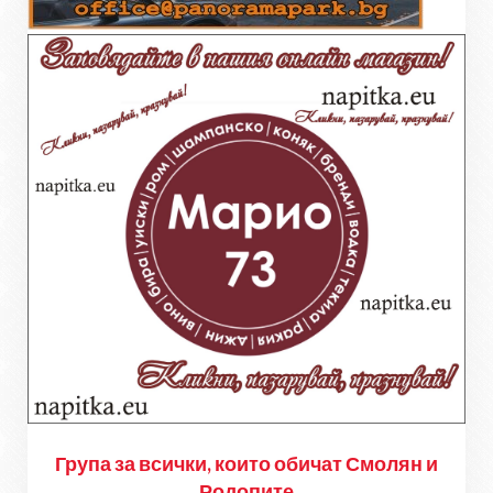
Група за всички, които обичат Смолян и
Родопите