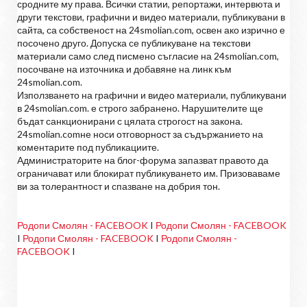
сродните му права. Всички статии, репортажи, интервюта и
други текстови, графични и видео материали, публикувани в
сайта, са собственост на 24smolian.com, освен ако изрично е
посочено друго. Допуска се публикуване на текстови
материали само след писмено съгласие на 24smolian.com,
посочване на източника и добавяне на линк към
24smolian.com.
Използването на графични и видео материали, публикувани
в 24smolian.com. е строго забранено. Нарушителите ще
бъдат санкционирани с цялата строгост на закона.
24smolian.comне носи отговорност за съдържанието на
коментарите под публикациите.
Администраторите на блог-форума запазват правото да
ограничават или блокират публикуването им. Призоваваме
ви за толерантност и спазване на добрия тон.
Родопи Смолян - FACEBOOK
I
Родопи Смолян - FACEBOOK
I
Родопи Смолян - FACEBOOK
I
Родопи Смолян -
FACEBOOK
I