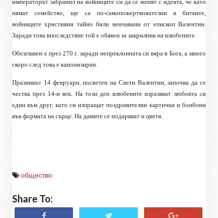
императорът забранил на войниците си да се женят с идеята, че като
нямат семейство, ще са по-самопожертвователни в битките,
войниците християни тайно били венчавани от епископ Валентин.
Заради това впоследствие той е обявен за закрилник на влюбените.
Обезглавен е през 270 г. заради непреклонната си вяра в Бога, а много
скоро след това е канонизиран.
Празникът 14 февруари, посветен на Свети Валентин, започва да се
чества през 14-и век. На този ден влюбените изразяват любовта си
един към друг, като си изпращат поздравителни картички и бонбони
във формата на сърце. На дамите се подаряват и цветя.
общество
Share To: