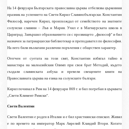
На 14 февруари Българската православна църква отбелязва църковния
празник на успението на Свети Кирил Славянобългарски. Константин
Философ, наречен Кирил, произхождал от семейството на знатните
солунски славяни – Лъв и Мария. Учил е в Магнаурската школа в
Цариград. Завършил образованието си с прозвището „философ“ и бил
назначен за патриаршески библиотекар и преподавател по философия.
На него били възлагани различни поръчения с обществен характер.
Отегчен от суетата на този свят, Константин избягал тайно в
манастира на малоазийския Олимп при своя брат Методий, където
създали славянската азбука и превели свещените книги на
Православната църква на езика на солунските българи.
Кирил починал в Рим на 14 февруари 869 г. и бил погребан в църквата
„Свети Климент Римски“.
Свети Валентин
Свети Валентин е роден в Италия и е бил християнски епископ. Живял
е по времето на император Марк Аврелий Клавдий Втори. Когато