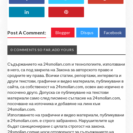
Post A Comment:
Blogger
Disqus
Facebook
0 COMMENTS SO FAR,ADD YOURS
Съдържанието на 24smolian.com и технологиите, използвани
в него, са под закрила на Закона за авторското право и
сродните му права. Всички статии, репортажи, интервюта и
други текстови, графични и видео материали, публикувани в
сайта, са собственост на 24smolian.com, освен ако изрично е
посочено друго. Допуска се публикуване на текстови
материали само след писмено съгласие на 24smolian.com,
посочване на източника и добавяне на линк към
24smolian.com.
Използването на графични и видео материали, публикувани
в 24smolian.com. е строго забранено. Нарушителите ще
бъдат санкционирани с цялата строгост на закона.
24smolian.comне носи отговорност за съдържанието на