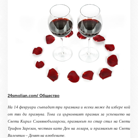
24smolian.com/ Общество
На 14 февруари съвпадат три празника и всеки може да избере кой
от тях да празнува. Това са църковният празник за успението на
Свети Кирил Славянобългарски, празникът по стар стил на Свети
Трифон Зарезан, честван като Ден на лозаря, и празникът на Свети
Валентин – Денят на влюбените.