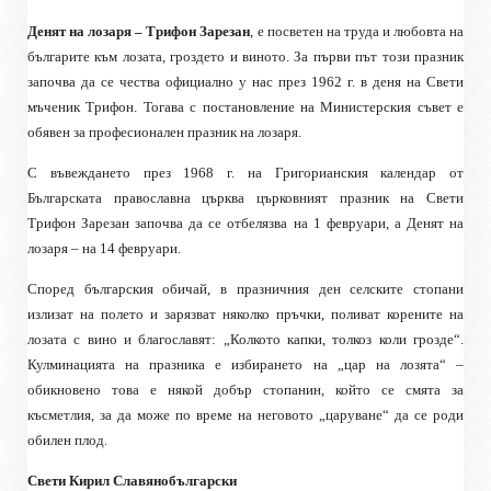
Денят на лозаря – Трифон Зарезан
, е посветен на труда и любовта на
българите към лозата, гроздето и виното. За първи път този празник
започва да се чества официално у нас през 1962 г. в деня на Свети
мъченик Трифон. Тогава с постановление на Министерския съвет е
обявен за професионален празник на лозаря.
С въвеждането през 1968 г. на Григорианския календар от
Българската православна църква църковният празник на Свети
Трифон Зарезан започва да се отбелязва на 1 февруари, а Денят на
лозаря – на 14 февруари.
Според българския обичай, в празничния ден селските стопани
излизат на полето и зарязват няколко пръчки, поливат корените на
лозата с вино и благославят: „Колкото капки, толкоз коли грозде“.
Кулминацията на празника е избирането на „цар на лозята“ –
обикновено това е някой добър стопанин, който се смята за
късметлия, за да може по време на неговото „царуване“ да се роди
обилен плод.
Свети Кирил Славянобългарски