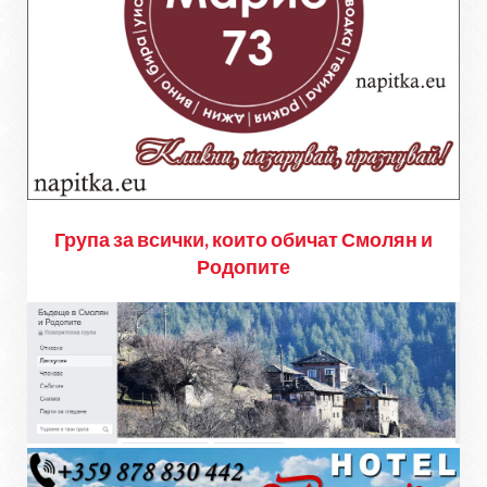
Група за всички, които обичат Смолян и
Родопите