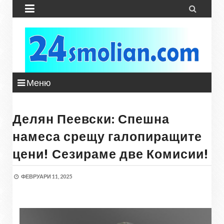


Меню
Делян Пеевски: Спешна
намеса срещу галопиращите
цени! Сезираме две Комисии!
ФЕВРУАРИ 11, 2025