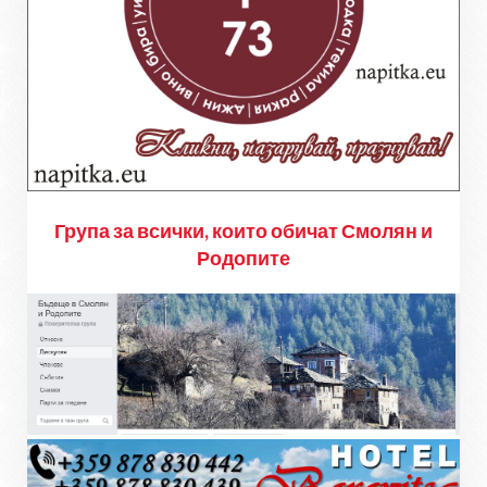
Група за всички, които обичат Смолян и
Родопите