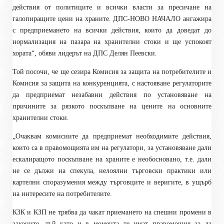
действия от политиците и всички власти за пресичане на
галопиращите цени на храните. ДПС-НОВО НАЧАЛО ангажира
с предприемането на всички действия, които да доведат до
нормализация на пазара на хранителни стоки и ще успокоят
хората“, обяви лидерът на ДПС Делян Пеевски.
Той посочи, че ще сезира Комисия за защита на потребителите и
Комисия за защита на конкуренцията, с настояване регулаторите
да предприемат незабавни действия по установяване на
причините за рязкото поскъпване на цените на основните
хранителни стоки.
„Очаквам комисиите да предприемат необходимите действия,
които са в правомощията им на регулатори, за установяване дали
ескалиращото поскъпване на храните е необосновано, т.е. дали
не се дължи на спекула, нелоялни търговски практики или
картелни споразумения между търговците и веригите, в ущърб
на интересите на потребителите.
КЗК и КЗП не трябва да чакат приемането на спешни промени в
законите, тъй като и в момента те имат правомощия за да