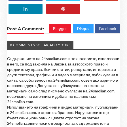
Post A Comment:
Blogger
Disqus
Facebook
0 COMMENTS SO FAR,ADD YOURS
Съдържанието на 24smolian.com и технологиите, използвани
в него, са под закрила на Закона за авторското право и
сродните му права. Всички статии, репортажи, интервюта и
други текстови, графични и видео материали, публикувани в
сайта, са собственост на 24smolian.com, освен ако изрично е
посочено друго. Допуска се публикуване на текстови
материали само след писмено съгласие на 24smolian.com,
посочване на източника и добавяне на линк към
24smolian.com.
Използването на графични и видео материали, публикувани
в 24smolian.com. е строго забранено. Нарушителите ще
бъдат санкционирани с цялата строгост на закона.
24smolian.comне носи отговорност за съдържанието на