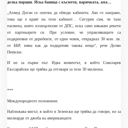
делка порции. Иска баница с късмети, паричката, ама…
„Ахмед Доган се опитва да обязди кабинета. Ако го направи,
това ще е краят на този кабинет… Сигурен съм, че тази
пасмина, която изхвърлихме от ДПС, иска само някакви рекети
от партньорите си. При условие, че управляващите са
подкрепяни от дерибеите, от един човек, откраднал 30 млн. лв.
от ББР, няма как да подкрепям такова нещо“, рече Делян
Пеевски.
И не за първи път. Идва моментът, в който Соколарев
Екссарайски ще трябва да отговаря за тези 30 милиона.
***
Международното положение.
Наближава мигът, в който и Зеленски ще трябва да говори, но за
милиарди от джоба на американците.