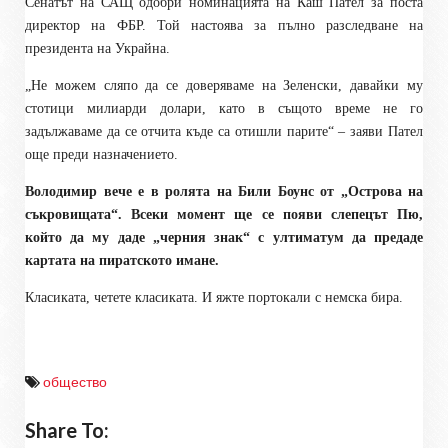
Сенатът на САЩ одобри номинацията на Каш Пател за поста
директор на ФБР. Той настоява за пълно разследване на
президента на Украйна.
„Не можем сляпо да се доверяваме на Зеленски, давайки му
стотици милиарди долари, като в същото време не го
задължаваме да се отчита къде са отишли парите“ – заяви Пател
още преди назначението.
Володимир вече е в ролята на Били Боунс от „Острова на
съкровищата“. Всеки момент ще се появи слепецът Пю,
който да му даде „черния знак“ с ултиматум да предаде
картата на пиратското имане.
Класиката, четете класиката. И яжте портокали с немска бира.
общество
Share To: