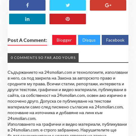
Post A Comment:
Blogger
Disqus
Facebook
0 COMMENTS SO FAR,ADD YOURS
Съдържанието на 24smolian.com и технологиите, използвани
в него, са под закрила на Закона за авторското право и
сродните му права. Всички статии, репортажи, интервюта и
други текстови, графични и видео материали, публикувани в
сайта, са собственост на 24smolian.com, освен ако изрично е
посочено друго. Допуска се публикуване на текстови
материали само след писмено съгласие на 24smolian.com,
посочване на източника и добавяне на линк към
24smolian.com.
Използването на графични и видео материали, публикувани
в 24smolian.com. е строго забранено. Нарушителите ще
бъдат санкционирани с цялата строгост на закона.