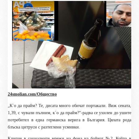
24smolian.com/Общество
„К`о да прайм? Те, дисата много обичат портакали. Виж сената,
1,39, с чували пълним, к`о да прайм?“-радва се ухилен до ушите
потребител в една германска верига в България. Цялата рода
блъска цитруси с разтеглени усмивки.
Клипче в социалните мрежи на фона на бойкот №2. Който в