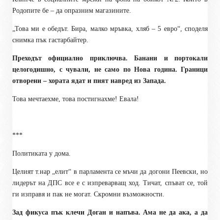
Родопите бе – да опразним магазините.
„Това ми е обедът. Бира, малко мръвка, хляб – 5 евро“, споделя
снимка пък гастарбайтер.
Преходът официално приключва. Банани и портокали
целогодишно, с чували, не само по Нова година. Граници
отворени – хората ядат и пият навред из Запада.
Това мечтаехме, това постигнахме! Евала!
***
Политиката у дома.
Целият т.нар „елит“ в парламента се мъчи да догони Пеевски, но
лидерът на ДПС все е с изпреварващ ход. Тичат, спъват се, той
ги изправя и пак не могат. Скромни възможности.
Зад фикуса пък клечи Доган и напъва. Ама не да ака, а да