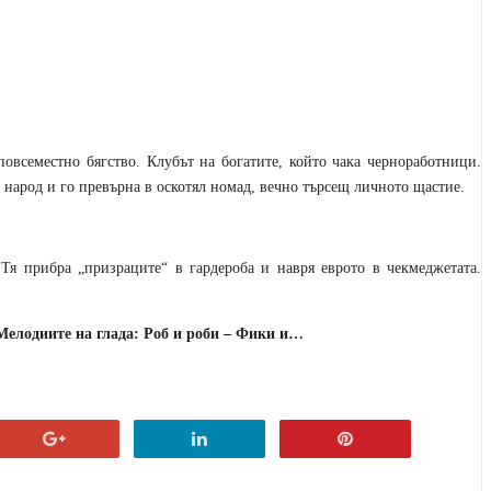
повсеместно бягство. Клубът на богатите, който чака черноработници.
н народ и го превърна в оскотял номад, вечно търсещ личното щастие.
 Тя прибра „призраците“ в гардероба и навря еврото в чекмеджетата.
Мелодиите на глада: Роб и роби – Фики и…