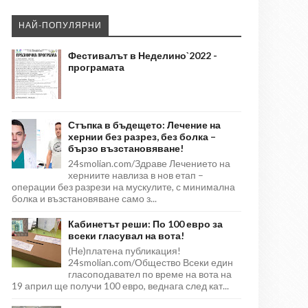
НАЙ-ПОПУЛЯРНИ
Фестивалът в Неделино`2022 -
програмата
Стъпка в бъдещето: Лечение на
хернии без разрез, без болка –
бързо възстановяване!
24smolian.com/Здраве Лечението на
херниите навлиза в нов етап –
операции без разрези на мускулите, с минимална
болка и възстановяване само з...
Кабинетът реши: По 100 евро за
всеки гласувал на вота!
(Не)платена публикация!
24smolian.com/Общество Всеки един
гласоподавател по време на вота на
19 април ще получи 100 евро, веднага след кат...