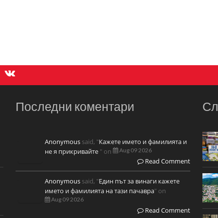
Последни коментари
Сл
Anonymous
said, "
Кажете името и фамилията и
Aug 09 2026
не я прикривайте
" on
Read Comment
Anonymous
said, "
Един път за винаги кажете
името и фамилията на тази пачавра
" on
Aug 09 2026
Read Comment