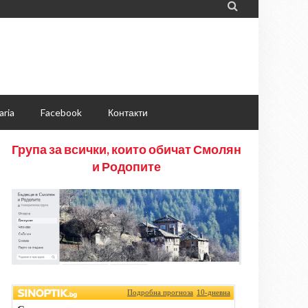

aria
Facebook
Контакти
Група за всички, които обичат Смолян
и Родопите