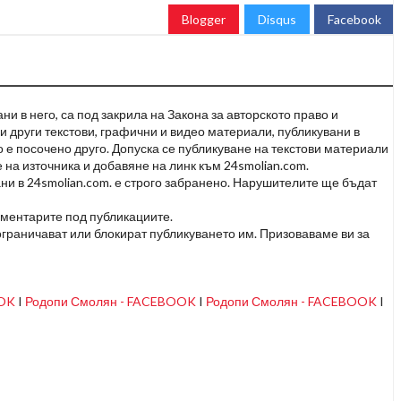
Blogger
Disqus
Facebook
и в него, са под закрила на Закона за авторското право и
и други текстови, графични и видео материали, публикувани в
но е посочено друго. Допуска се публикуване на текстови материали
 на източника и добавяне на линк към 24smolian.com.
ни в 24smolian.com. е строго забранено. Нарушителите ще бъдат
оментарите под публикациите.
граничават или блокират публикуването им. Призоваваме ви за
OOK
I
Родопи Смолян - FACEBOOK
I
Родопи Смолян - FACEBOOK
I