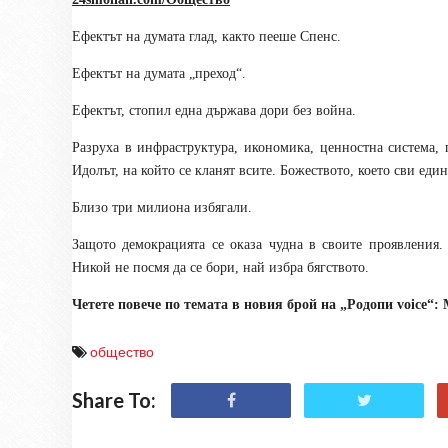
Ефектът на думата глад, както пееше Спенс.
Ефектът на думата „преход“.
Ефектът, стопил една държава дори без война.
Разруха в инфраструктура, икономика, ценностна система, 
Идолът, на който се кланят всите. Божеството, което сви еди
Близо три милиона избягали.
Защото демокрацията се оказа чудна в своите проявления.
Никой не посмя да се бори, най избра бягството.
Четете повече по темата в новия брой на „Родопи
voice
“:
общество
Share To: