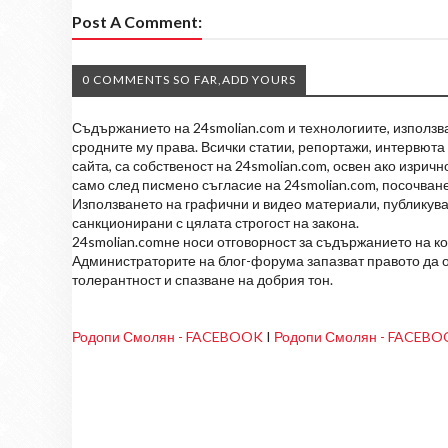
Post A Comment:
0 COMMENTS SO FAR,ADD YOURS
Съдържанието на 24smolian.com и технологиите, използван
сродните му права. Всички статии, репортажи, интервюта 
сайта, са собственост на 24smolian.com, освен ако изрич
само след писмено съгласие на 24smolian.com, посочване
Използването на графични и видео материали, публикува
санкционирани с цялата строгост на закона.
24smolian.comне носи отговорност за съдържанието на к
Администраторите на блог-форума запазват правото да о
толерантност и спазване на добрия тон.
Родопи Смолян - FACEBOOK
I
Родопи Смолян - FACEB