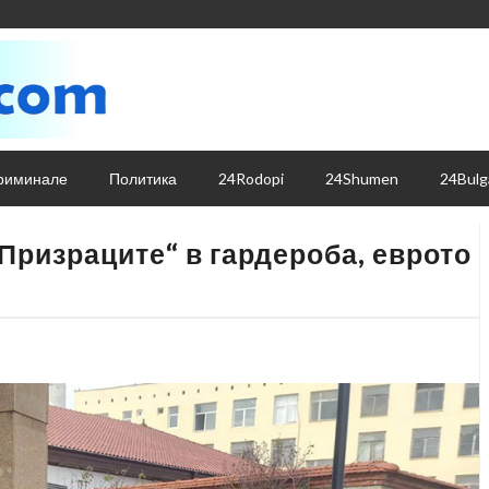
риминале
Политика
24Rodopi
24Shumen
24Bulg
„Призраците“ в гардероба, еврото