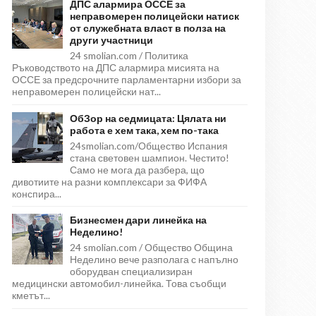
ДПС алармира ОССЕ за
неправомерен полицейски натиск
от служебната власт в полза на
други участници
24 smolian.com / Политика
Ръководството на ДПС алармира мисията на
ОССЕ за предсрочните парламентарни избори за
неправомерен полицейски нат...
ОбЗор на седмицата: Цялата ни
работа е хем така, хем по-така
24smolian.com/Общество Испания
стана световен шампион. Честито!
Само не мога да разбера, що
дивотиите на разни комплексари за ФИФА
конспира...
Бизнесмен дари линейка на
Неделино!
24 smolian.com / Общество Община
Неделино вече разполага с напълно
оборудван специализиран
медицински автомобил-линейка. Това съобщи
кметът...