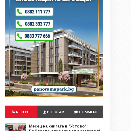
RECENT
POPULAR
COMMENT
Месец на книгата в "Устово":
Библиотеката чака нови заглавия!