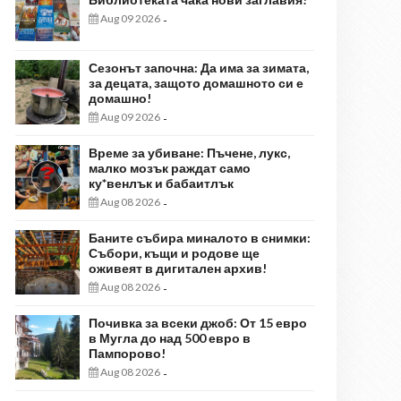
Aug 09 2026
-
Сезонът започна: Да има за зимата,
за децата, защото домашното си е
домашно!
Aug 09 2026
-
Време за убиване: Пъчене, лукс,
малко мозък раждат само
ку*венлък и бабаитлък
Aug 08 2026
-
Баните събира миналото в снимки:
Събори, къщи и родове ще
оживеят в дигитален архив!
Aug 08 2026
-
Почивка за всеки джоб: От 15 евро
в Мугла до над 500 евро в
Пампорово!
Aug 08 2026
-