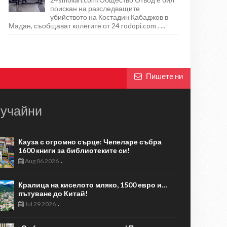
поискан на разследващите
убийството на Костадин Кабаджов в
Мадан, съобщават колегите от 24 rodopi.com . ...
Пишете ни
учайни
Кауза с огромно сърце: Чепеларе събра
1600 книги за библиотеките си!
Aug 06 2026
-
Кралица на киселото мляко, 1500 евро и…
пътуване до Китай!
Jul 29 2026
-