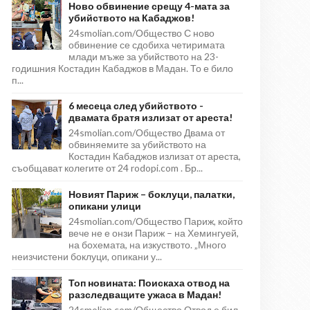
Ново обвинение срещу 4-мата за
убийството на Кабаджов!
24smolian.com/Общество С ново
обвинение се сдобиха четиримата
млади мъже за убийството на 23-
годишния Костадин Кабаджов в Мадан. То е било
п...
6 месеца след убийството -
двамата братя излизат от ареста!
24smolian.com/Общество Двама от
обвиняемите за убийството на
Костадин Кабаджов излизат от ареста,
съобщават колегите от 24 rodopi.com . Бр...
Новият Париж – боклуци, палатки,
опикани улици
24smolian.com/Общество Париж, който
вече не е онзи Париж – на Хемингуей,
на бохемата, на изкуството. „Много
неизчистени боклуци, опикани у...
Топ новината: Поискаха отвод на
разследващите ужаса в Мадан!
24smolian.com/Общество Отвод е бил