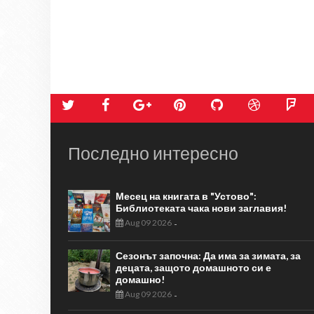
Последно интересно
Месец на книгата в "Устово":
Библиотеката чака нови заглавия!
Aug 09 2026
-
Сезонът започна: Да има за зимата, за
децата, защото домашното си е
домашно!
Aug 09 2026
-