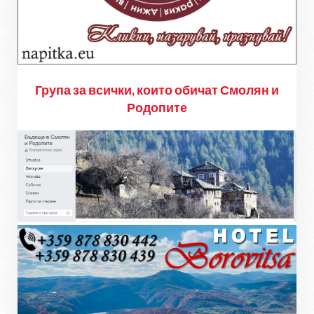
Група за всички, които обичат Смолян и
Родопите