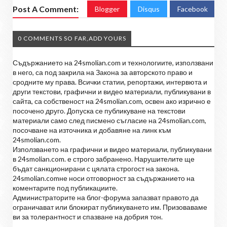
Post A Comment:
Blogger
Disqus
Facebook
0 COMMENTS SO FAR,ADD YOURS
Съдържанието на 24smolian.com и технологиите, използвани
в него, са под закрила на Закона за авторското право и
сродните му права. Всички статии, репортажи, интервюта и
други текстови, графични и видео материали, публикувани в
сайта, са собственост на 24smolian.com, освен ако изрично е
посочено друго. Допуска се публикуване на текстови
материали само след писмено съгласие на 24smolian.com,
посочване на източника и добавяне на линк към
24smolian.com.
Използването на графични и видео материали, публикувани
в 24smolian.com. е строго забранено. Нарушителите ще
бъдат санкционирани с цялата строгост на закона.
24smolian.comне носи отговорност за съдържанието на
коментарите под публикациите.
Администраторите на блог-форума запазват правото да
ограничават или блокират публикуването им. Призоваваме
ви за толерантност и спазване на добрия тон.