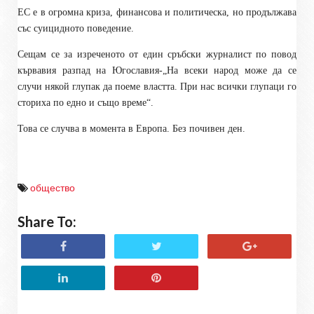
ЕС е в огромна криза, финансова и политическа, но продължава
със суицидното поведение.
Сещам се за изреченото от един сръбски журналист по повод
кървавия разпад на Югославия-„На всеки народ може да се
случи някой глупак да поеме властта. При нас всички глупаци го
сториха по едно и също време“.
Това се случва в момента в Европа. Без почивен ден.
общество
Share To: