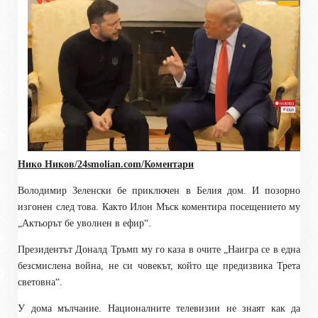
Нико Ников/24smolian
.com
/Коментари
Володимир Зеленски бе приключен в Белия дом. И позорно
изгонен след това. Както Илон Мъск коментира посещението му
„Актьорът бе уволнен в ефир“.
Президентът Доналд Тръмп му го каза в очите „Наигра се в една
безсмислена война, не си човекът, който ще предизвика Трета
световна“.
У дома мълчание. Националните телевизии не знаят как да