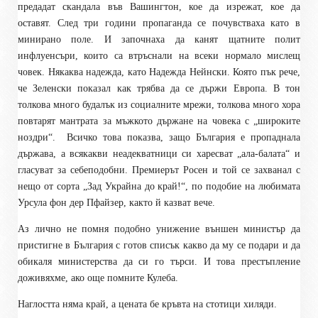
предадат скандала във Вашингтон, кое да изрежат, кое да
оставят. След три години пропаганда се почувстваха като в
минирано поле. И започнаха да канят щатните полит
инфлуенсъри, които са втръснали на всеки нормало мислещ
човек. Някаква надежда, като Надежда Нейнски. Която пък рече,
че Зеленски показал как трябва да се държи Европа. В тон
толкова много будалък из социалните мрежи, толкова много хора
повтарят мантрата за мъжкото държане на човека с „широките
ноздри“.
Всичко това показва, защо България е пропаднала
държава, а всякакви неадекватници си харесват „ала-балата“ и
гласуват за себеподобни. Премиерът Росен и той се захванал с
нещо от сорта „Зад Украйна до край!“, по подобие на любимата
Урсула фон дер Пфайзер, както й казват вече.
Аз лично не помня подобно унижение външен министър да
пристигне в България с готов списък какво да му се подари и да
обикаля министерства да си го търси. И това престъпление
доживяхме, ако още помните Кулеба.
Наглостта няма край, а цената бе кръвта на стотици хиляди.