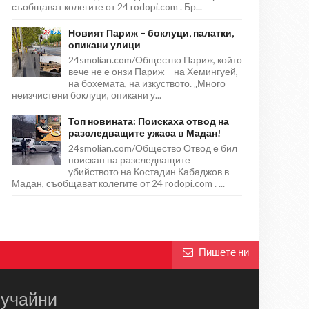
съобщават колегите от 24 rodopi.com . Бр...
Новият Париж – боклуци, палатки,
опикани улици
24smolian.com/Общество Париж, който
вече не е онзи Париж – на Хемингуей,
на бохемата, на изкуството. „Много
неизчистени боклуци, опикани у...
Топ новината: Поискаха отвод на
разследващите ужаса в Мадан!
24smolian.com/Общество Отвод е бил
поискан на разследващите
убийството на Костадин Кабаджов в
Мадан, съобщават колегите от 24 rodopi.com . ...
Пишете ни
учайни