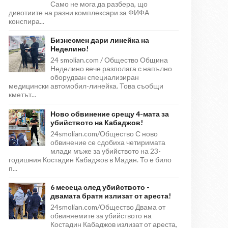
Само не мога да разбера, що
дивотиите на разни комплексари за ФИФА
конспира...
Бизнесмен дари линейка на
Неделино!
24 smolian.com / Общество Община
Неделино вече разполага с напълно
оборудван специализиран
медицински автомобил-линейка. Това съобщи
кметът...
Ново обвинение срещу 4-мата за
убийството на Кабаджов!
24smolian.com/Общество С ново
обвинение се сдобиха четиримата
млади мъже за убийството на 23-
годишния Костадин Кабаджов в Мадан. То е било
п...
6 месеца след убийството -
двамата братя излизат от ареста!
24smolian.com/Общество Двама от
обвиняемите за убийството на
Костадин Кабаджов излизат от ареста,