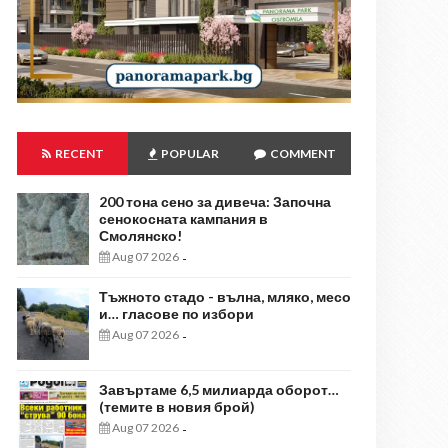
RECENT
POPULAR
COMMENT
200 тона сено за дивеча: Започна
сенокосната кампания в
Смолянско!
Aug 07 2026
-
Тъжното стадо - вълна, мляко, месо
и… гласове по избори
Aug 07 2026
-
Завъртаме 6,5 милиарда оборот…
(темите в новия брой)
Aug 07 2026
-