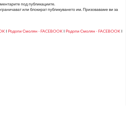
оментарите под публикациите.
граничават или блокират публикуването им. Призоваваме ви за
OOK
I
Родопи Смолян - FACEBOOK
I
Родопи Смолян - FACEBOOK
I