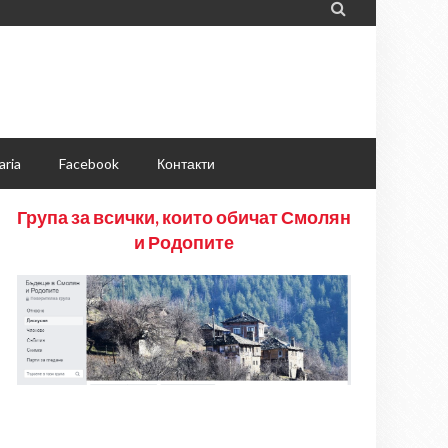

aria
Facebook
Контакти
Група за всички, които обичат Смолян
и Родопите