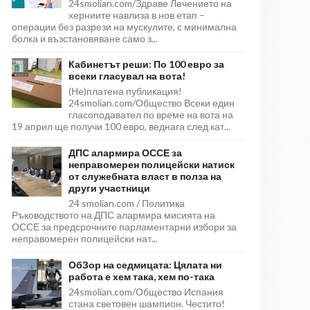
24smolian.com/Здраве Лечението на
херниите навлиза в нов етап –
операции без разрези на мускулите, с минимална
болка и възстановяване само з...
Кабинетът реши: По 100 евро за
всеки гласувал на вота!
(Не)платена публикация!
24smolian.com/Общество Всеки един
гласоподавател по време на вота на
19 април ще получи 100 евро, веднага след кат...
ДПС алармира ОССЕ за
неправомерен полицейски натиск
от служебната власт в полза на
други участници
24 smolian.com / Политика
Ръководството на ДПС алармира мисията на
ОССЕ за предсрочните парламентарни избори за
неправомерен полицейски нат...
ОбЗор на седмицата: Цялата ни
работа е хем така, хем по-така
24smolian.com/Общество Испания
стана световен шампион. Честито!