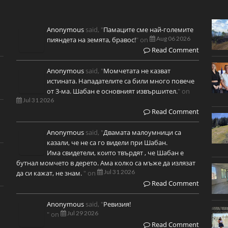
Anonymous
said, "
Памаците сме най-големите
Aug 06 2026
пияндета на земята, бравос!
" on
Read Comment
Anonymous
said, "
Момчетата не казват
истината. Нападателите са били много повече
от 3-ма. Шабан е основният извършител.
" on
Jul 31 2026
Read Comment
Anonymous
said, "
Двамата малоумници са
казали, че не са го видели при Шабан.
Има свидетели, които твърдят , че Шабан е
бутнал момчето в дерето. Ама колко са мъже да излязат
Jul 31 2026
да си кажат, не знам.
" on
Read Comment
Anonymous
said, "
Ревизия!
Jul 29 2026
" on
Read Comment