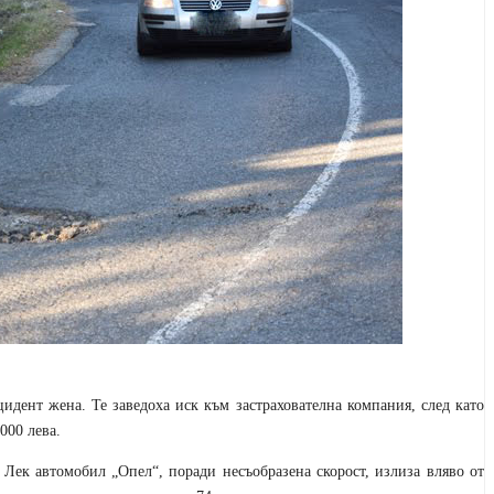
идент жена. Те заведоха иск към застрахователна компания, след като
000 лева.
Лек автомобил „Опел“, поради несъобразена скорост, излиза вляво от