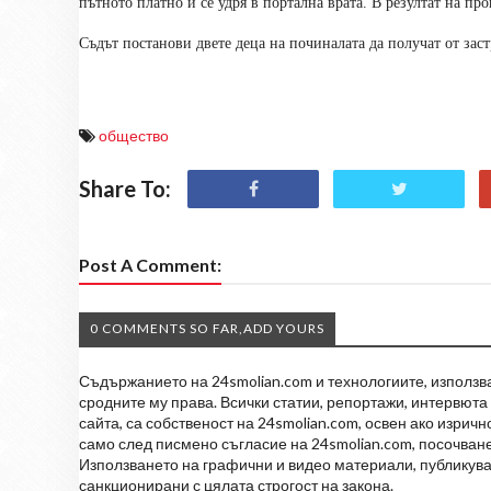
пътното платно и се удря в портална врата. В резултат на п
Съдът постанови двете деца на починалата да получат от заст
общество
Share To:
Post A Comment:
0 COMMENTS SO FAR,ADD YOURS
Съдържанието на 24smolian.com и технологиите, използван
сродните му права. Всички статии, репортажи, интервюта 
сайта, са собственост на 24smolian.com, освен ако изрич
само след писмено съгласие на 24smolian.com, посочване
Използването на графични и видео материали, публикува
санкционирани с цялата строгост на закона.