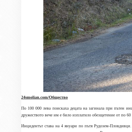
24smolian.com/Общество
По 100 000 лева поискаха децата на загинала при пътен инц
дружеството вече им е било изплатило обезщетение от по 60 
Инцидентът става на 4 януари по пътя Рудозем-Пловдивци. 