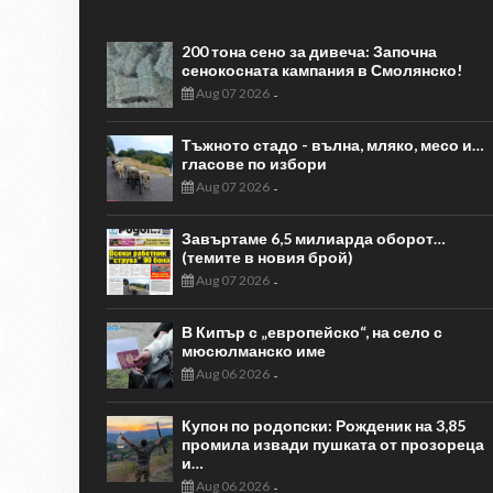
200 тона сено за дивеча: Започна
сенокосната кампания в Смолянско!
Aug 07 2026
-
Тъжното стадо - вълна, мляко, месо и…
гласове по избори
Aug 07 2026
-
Завъртаме 6,5 милиарда оборот…
(темите в новия брой)
Aug 07 2026
-
В Кипър с „европейско“, на село с
мюсюлманско име
Aug 06 2026
-
Купон по родопски: Рожденик на 3,85
промила извади пушката от прозореца
и…
Aug 06 2026
-