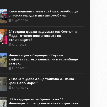
Късо подпали треви край цех, огнеборци
спасиха сграда и два автомобила
Aug 05 2026
-
14 години държи на думата си: Кметът на
Мадан отново плати таксите на
отличниците!
Jul 29 2026
-
Инвестиция в бъдещето: Горски
амфитеатър, еко занималня и стрелбище
за лък...
Jul 30 2026
-
75 бона?! „Давам още толкова и… къща
край Бяло море!“
Jul 19 2026
-
300 кандидатки, избрани само 11:
Чепеларе посреща писателки от цял свят!