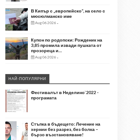
В Кипър с „европейско“, на село с
мюсюлманско име
Aug 06 2026
-
Купон по родопски: Рожденик на
3,85 промила извади пушката от
прозореца и…
Aug 06 2026
-
НАЙ-ПОПУЛЯРНИ
Фестивалът в Неделино`2022 -
програмата
Стъпка в бъдещето: Лечение на
хернии без разрез, без болка –
бързо възстановяване!