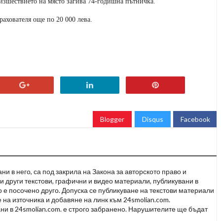
роизшествието на място загива 74-годишна пътничка.
рахователя още по 20 000 лева.
Blogger
Disqus
Facebook
и в него, са под закрила на Закона за авторското право и
и други текстови, графични и видео материали, публикувани в
но е посочено друго. Допуска се публикуване на текстови материали
 на източника и добавяне на линк към 24smolian.com.
ни в 24smolian.com. е строго забранено. Нарушителите ще бъдат