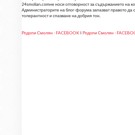
24smolian.comне носи отговорност за съдържанието на к
Администраторите на блог-форума запазват правото да о
толерантност и спазване на добрия тон.
Родопи Смолян - FACEBOOK
I
Родопи Смолян - FACEB