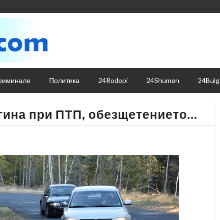
риминале
Политика
24Rodopi
24Shumen
24Bulg
агина при ПТП, обезщетението…