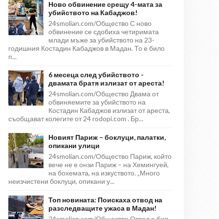
Ново обвинение срещу 4-мата за
убийството на Кабаджов!
24smolian.com/Общество С ново
обвинение се сдобиха четиримата
млади мъже за убийството на 23-
годишния Костадин Кабаджов в Мадан. То е било
п...
6 месеца след убийството -
двамата братя излизат от ареста!
24smolian.com/Общество Двама от
обвиняемите за убийството на
Костадин Кабаджов излизат от ареста,
съобщават колегите от 24 rodopi.com . Бр...
Новият Париж – боклуци, палатки,
опикани улици
24smolian.com/Общество Париж, който
вече не е онзи Париж – на Хемингуей,
на бохемата, на изкуството. „Много
неизчистени боклуци, опикани у...
Топ новината: Поискаха отвод на
разследващите ужаса в Мадан!
24smolian.com/Общество Отвод е бил