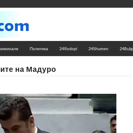
риминале
Политика
24Rodopi
24Shumen
24Bulg
ите на Мадуро