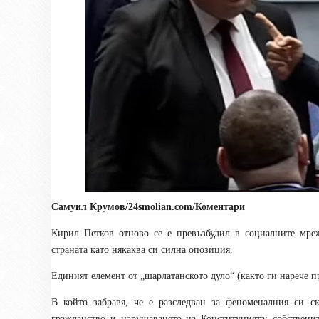
Самуил Крумов/24smolian
.com
/Коментари
Кирил Петков отново се е превъзбудил в социалните мреж
страната като някаква си силна опозиция.
Единият елемент от „шарлатанското дуло“ (както ги нарече п
В който забравя, че е разследван за феноменалния си с
гражданство и нарушаването на Конституцията; собственит