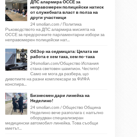
ДПС алармира ОССЕ за
неправомерен полицейски натиск
от служебната власт в полза на
други участници
24 smolian.com / Политика
Ръководството на ДПС алармира мисията на
ОССЕ за предсрочните парламентарни избори за
неправомерен полицейски нат...
ОбЗор на седмицата: Цялата ни
работа е хем така, хем по-така
24smolian.com/Общество Испания
стана световен шампион. Честито!
Само не мога да разбера, що
дивотиите на разни комплексари за ФИФА
конспира...
Бизнесмен дари линейка на
Неделино!
24 smolian.com / Общество Община
Неделино вече разполага с напълно
оборудван специализиран
медицински автомобил-линейка. Това съобщи
кметът...