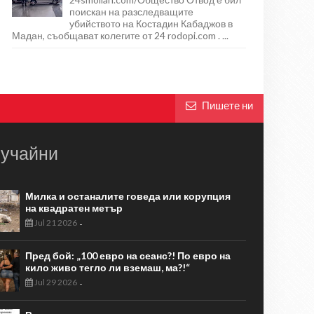
поискан на разследващите
убийството на Костадин Кабаджов в
Мадан, съобщават колегите от 24 rodopi.com . ...
Пишете ни
учайни
Милка и останалите говеда или корупция
на квадратен метър
Jul 21 2026
-
Пред бой: „100 евро на сеанс?! По евро на
кило живо тегло ли вземаш, ма?!“
Jul 29 2026
-