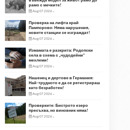
рамо с мечките!
Aug 07 2026
-
Проверка на лифта край
Пампорово: Няма нарушения,
новите станции се изграждат!
Aug 07 2026
-
Измамата е разкрита: Родопски
села в схема с „чудодейни“
мехлеми!
Aug 07 2026
-
Нашенец и дертове в Германия:
Най-трудното е да се регистрираш
като безработен!
Aug 07 2026
-
Проверките: Бистрото езеро
пресъхва, но виновник няма!
Aug 07 2026
-