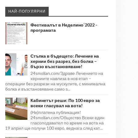
НАЙ-ПОПУЛЯРНИ
Фестивалът в Неделино`2022 -
програмата
Стъпка в бъдещето: Лечение на
хернии без разрез, без болка –
бързо възстановяване!
24smolian.com/Здраве Лечението на
херниите навлиза в нов етап –
операции без разрези на мускулите, с минимална
болка и възстановяване само з...
Кабинетът реши: По 100 евро за
всеки гласувал на вота!
(Не)платена публикация!
24smolian.com/Общество Всеки един
гласоподавател по време на вота на
19 април ще получи 100 евро, веднага след кат...