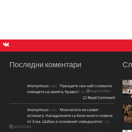
Последни коментари
Сл
Anonymous
said, "
Памаците сме най-големите
Aug 06 2026
пияндета на земята, бравос!
" on
Read Comment
Anonymous
said, "
Момчетата не казват
истината. Нападателите са били много повече
от 3-ма. Шабан е основният извършител.
" on
Jul 31 2026