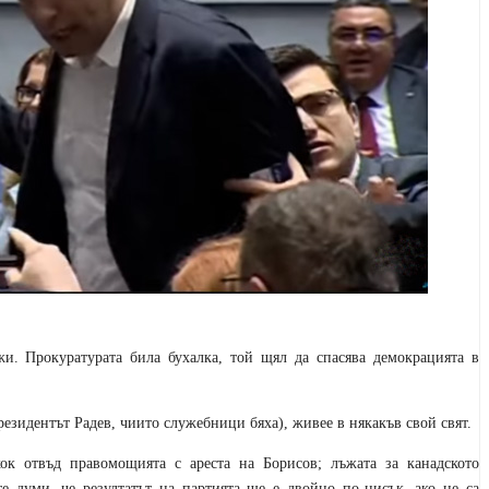
и. Прокуратурата била бухалка, той щял да спасява демокрацията в
резидентът Радев, чиито служебници бяха), живее в някакъв свой свят.
кок отвъд правомощията с ареста на Борисов; лъжата за канадското
е думи, че резултатът на партията ще е двойно по-нисък, ако не са