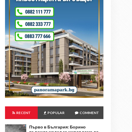
RECENT
POPULAR
COMMENT
Първо в България: Борино
въвежда модел за живот рамо до