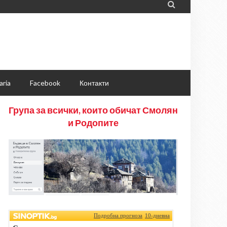

aria
Facebook
Контакти
Група за всички, които обичат Смолян
и Родопите