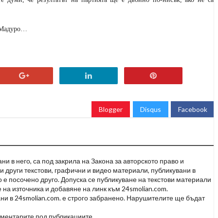
а Мадуро…
Blogger
Disqus
Facebook
и в него, са под закрила на Закона за авторското право и
и други текстови, графични и видео материали, публикувани в
но е посочено друго. Допуска се публикуване на текстови материали
 на източника и добавяне на линк към 24smolian.com.
ни в 24smolian.com. е строго забранено. Нарушителите ще бъдат
оментарите под публикациите.