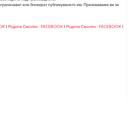
граничават или блокират публикуването им. Призоваваме ви за
OOK
I
Родопи Смолян - FACEBOOK
I
Родопи Смолян - FACEBOOK
I