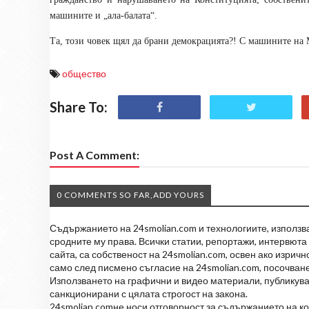
машините и „ала-балата“.
Та, този човек щял да брани демокрацията?! С машините н
общество
Share To:
Post A Comment:
0 COMMENTS SO FAR,ADD YOURS
Съдържанието на 24smolian.com и технологиите, използван
сродните му права. Всички статии, репортажи, интервюта 
сайта, са собственост на 24smolian.com, освен ако изрич
само след писмено съгласие на 24smolian.com, посочване
Използването на графични и видео материали, публикува
санкционирани с цялата строгост на закона.
24smolian.comне носи отговорност за съдържанието на к