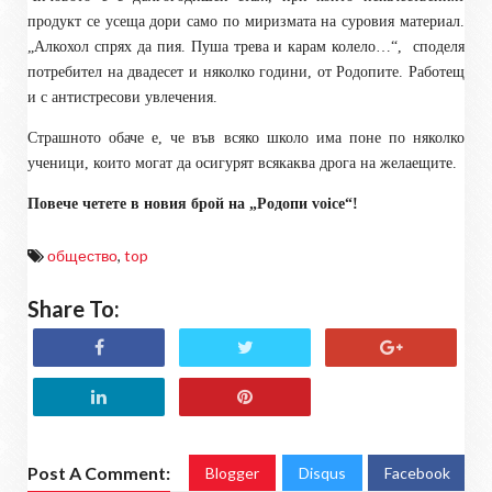
продукт се усеща дори само по миризмата на суровия материал.
„Алкохол спрях да пия. Пуша трева и карам колело…“,
споделя
потребител на двадесет и няколко години, от Родопите. Работещ
и с антистресови увлечения.
Страшното обаче е, че във всяко школо има поне по няколко
ученици, които могат да осигурят всякаква дрога на желаещите.
Повече четете в новия брой на „Родопи
voice
“!
общество
,
top
Share To:
Post A Comment:
Blogger
Disqus
Facebook