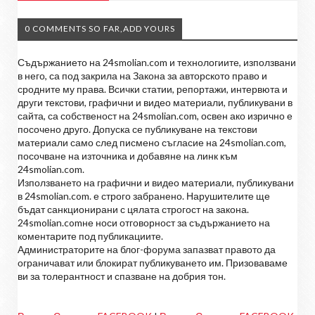
0 COMMENTS SO FAR,ADD YOURS
Съдържанието на 24smolian.com и технологиите, използвани
в него, са под закрила на Закона за авторското право и
сродните му права. Всички статии, репортажи, интервюта и
други текстови, графични и видео материали, публикувани в
сайта, са собственост на 24smolian.com, освен ако изрично е
посочено друго. Допуска се публикуване на текстови
материали само след писмено съгласие на 24smolian.com,
посочване на източника и добавяне на линк към
24smolian.com.
Използването на графични и видео материали, публикувани
в 24smolian.com. е строго забранено. Нарушителите ще
бъдат санкционирани с цялата строгост на закона.
24smolian.comне носи отговорност за съдържанието на
коментарите под публикациите.
Администраторите на блог-форума запазват правото да
ограничават или блокират публикуването им. Призоваваме
ви за толерантност и спазване на добрия тон.