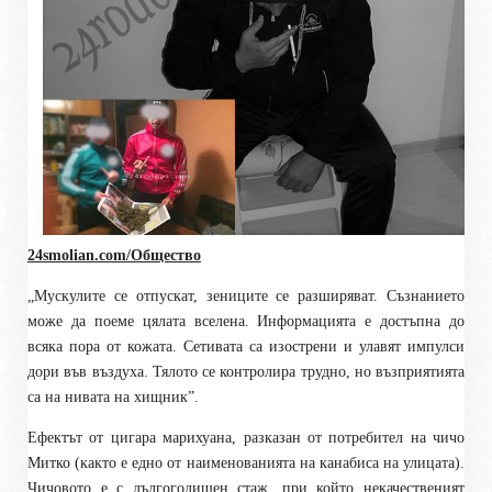
24smolian.com/Общество
„Мускулите се отпускат, зениците се разширяват. Съзнанието
може да поеме цялата вселена. Информацията е достъпна до
всяка пора от кожата. Сетивата са изострени и улавят импулси
дори във въздуха. Тялото се контролира трудно, но възприятията
са на нивата на хищник”.
Ефектът от цигара марихуана, разказан от потребител на чичо
Митко (както е едно от наименованията на канабиса на улицата).
Чичовото е с дългогодишен стаж, при който некачественият