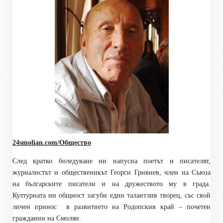
24smolian.com/Общество
След кратко боледуване ни напусна поетът и писателят,
журналистът и общественикът Георги Гривнев, член на Съюза
на българските писатели и на дружеството му в града.
Културната ни общност загуби един талантлив творец, със свой
личен принос в развитието на Родопския край – почетен
гражданин на Смолян.