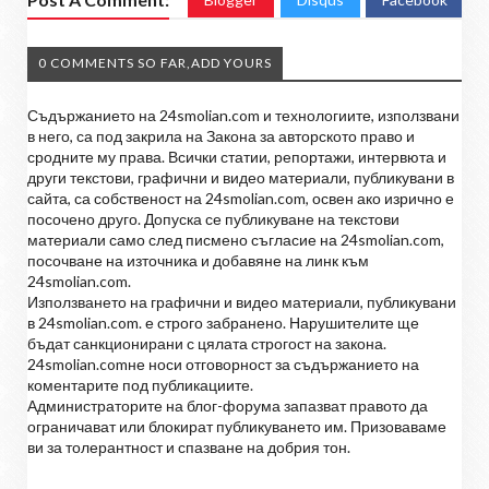
0 COMMENTS SO FAR,ADD YOURS
Съдържанието на 24smolian.com и технологиите, използвани
в него, са под закрила на Закона за авторското право и
сродните му права. Всички статии, репортажи, интервюта и
други текстови, графични и видео материали, публикувани в
сайта, са собственост на 24smolian.com, освен ако изрично е
посочено друго. Допуска се публикуване на текстови
материали само след писмено съгласие на 24smolian.com,
посочване на източника и добавяне на линк към
24smolian.com.
Използването на графични и видео материали, публикувани
в 24smolian.com. е строго забранено. Нарушителите ще
бъдат санкционирани с цялата строгост на закона.
24smolian.comне носи отговорност за съдържанието на
коментарите под публикациите.
Администраторите на блог-форума запазват правото да
ограничават или блокират публикуването им. Призоваваме
ви за толерантност и спазване на добрия тон.