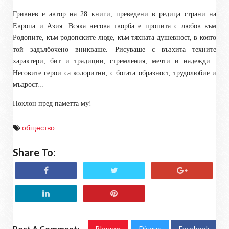
Гривнев е автор на 28 книги, преведени в редица страни на
Европа и Азия. Всяка негова творба е пропита с любов към
Родопите, към родопските люде, към тяхната душевност, в която
той задълбочено вникваше. Рисуваше с възхита техните
характери, бит и традиции, стремления, мечти и надежди...
Неговите герои са колоритни, с богата образност, трудолюбие и
мъдрост...
Поклон пред паметта му!
общество
Share To:
Post A Comment:
Blogger
Disqus
Facebook