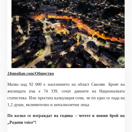
24smolian.com/Общество
Малко над 92 000 е населението на област Смолян. Броят на
жилищата пък е 74 339, сочат данните на Националната
статистика. Или простата калкулация сочи, че по едно се пада на
1,2 души, включително и непълнолетни лица.
По колко се изграждат на година – четете в новия брой на
„Родопи
voice
“!