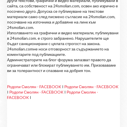
други текстови, графични и видео материали, публикувани в
сайта, са собственост на 24smolian.com, освен ако изрично е
посочено друго. Допуска се публикуване на текстови
материали само след писмено съгласие на 24smolian.com,
посочване на източника и добавяне на линк към
24smolian.com.
Използването на графични и видео материали, публикувани
в 24smolian.com. е строго забранено. Нарушителите ще
бъдат санкционирани с цялата строгост на закона.
24smolian.comне носи отговорност за съдържанието на
коментарите под публикациите.
Администраторите на блог-форума запазват правото да
ограничават или блокират публикуването им. Призоваваме
ви за толерантност и спазване на добрия тон.
Родопи Смолян - FACEBOOK
I
Родопи Смолян - FACEBOOK
I
Родопи Смолян - FACEBOOK
I
Родопи Смолян -
FACEBOOK
I