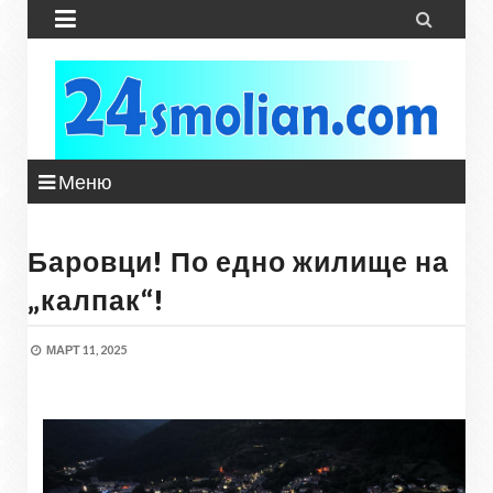


Меню
Баровци! По едно жилище на
„калпак“!
МАРТ 11, 2025