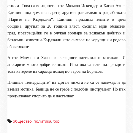
етноса. Това са всъщност агите Мюмюн Искендер и Хасан Азис.
Единият под домашен арест, другият разследван в разработката
„Парите на Кърджали“. Единият прилапал земите в цяла
община, другият за 20 години власт, съсипал един областен
град, превръщайки го в очукан зоопарк за всякакъв добитък и
бездомни животни-Кърджали като символ на корупция и родово
обогатяване.
Агите Мюмюн и Хасан са всъщност настъпилите мотиката. И
апесарите много добре го знаят. И затова са тези пазарлъци и
това катерене на сараеца номад по гърба на Борисов.
Пишман „земеделците“ на Доган никога не са се навеждали да
вземат мотика. Баница не се гребе с подобен инструмент. Но пък
продължават упорито да я настъпват.
общество
,
политика
,
top