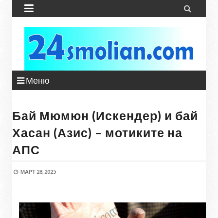


Меню
Бай Мюмюн (Искендер) и бай
Хасан (Азис) – мотиките на
АПС
МАРТ 28, 2025