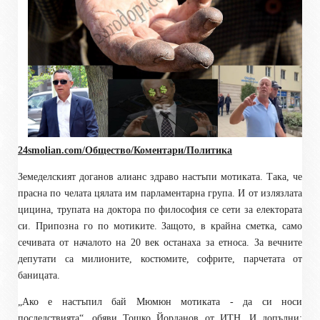
24smolian.com/Общество/Коментари/Политика
Земеделският доганов алианс здраво настъпи мотиката. Така, че
прасна по челата цялата им парламентарна група. И от излязлата
цицина, трупата на доктора по философия се сети за електората
си. Припозна го по мотиките. Защото, в крайна сметка, само
сечивата от началото на 20 век останаха за етноса. За вечните
депутати са милионите, костюмите, софрите, парчетата от
баницата.
„Ако е настъпил бай Мюмюн мотиката - да си носи
последствията“, обяви Тошко Йорданов от ИТН. И допълни: