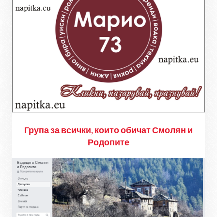
Група за всички, които обичат Смолян и
Родопите