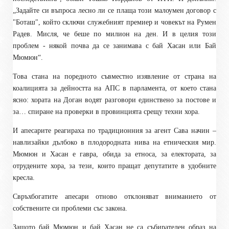
„Задайте си въпроса лесно ли се плаща този малоумен договор с
"Боташ", който сключи служебният премиер и човекът на Румен
Радев. Мисля, че беше по милион на ден. И в целия този
проблем - някой почва да се занимава с бай Хасан или Бай
Мюмюн“.
Това стана на поредното съвместно изявление от страна на
коалицията за дейността на АПС в парламента, от което стана
ясно: хората на Доган водят разговори единствено за постове и
за… спиране на проверки в провинцията срещу техни хора.
И апесарите реагираха по традиционния за агент Сава начин –
навлизайки дълбоко в плодородната нива на етническия мир.
Мюмюн и Хасан е гавра, обида за етноса, за електората, за
отрудените хора, за тези, които пращат депутатите в удобните
кресла.
Свръхбогатите апесари отново отклоняват вниманието от
собствените си проблеми със закона.
Защото бай Мюмюн и бай Хасан не са събирателен образ на