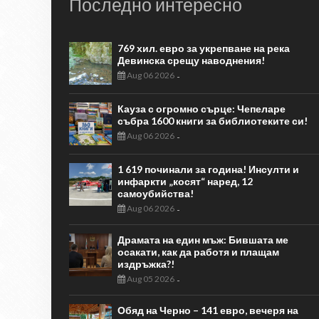
Последно интересно
769 хил. евро за укрепване на река
Девинска срещу наводнения!
Aug 06 2026
-
Кауза с огромно сърце: Чепеларе
събра 1600 книги за библиотеките си!
Aug 06 2026
-
1 619 починали за година! Инсулти и
инфаркти „косят“ наред, 12
самоубийства!
Aug 06 2026
-
Драмата на един мъж: Бившата ме
осакати, как да работя и плащам
издръжка?!
Aug 05 2026
-
Обяд на Черно – 141 евро, вечеря на