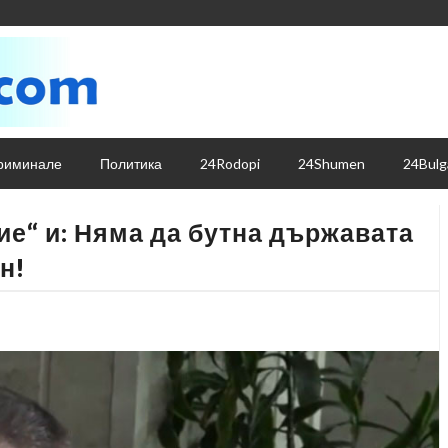
риминале
Политика
24Rodopi
24Shumen
24Bulg
е“ и: Няма да бутна държавата
н!