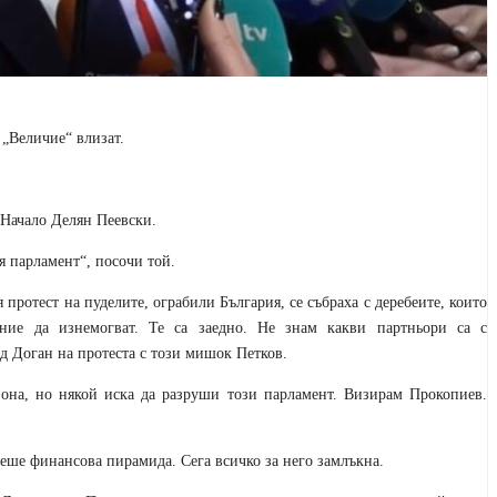
е
„
Величие
“
влизат.
 Начало Делян Пеевски.
ия парламент
“, посочи той.
ротест на пуделите, ограбили България, се събраха с деребеите, които
ение да
изнемогват. Те са заедно. Не знам какви партньори са с
ед Доган на протеста с този мишок Петков.
зона, но някой иска да разруши този парламент. Визирам Прокопиев.
еше финансова пирамида. Сега всичко за него замлъкна.