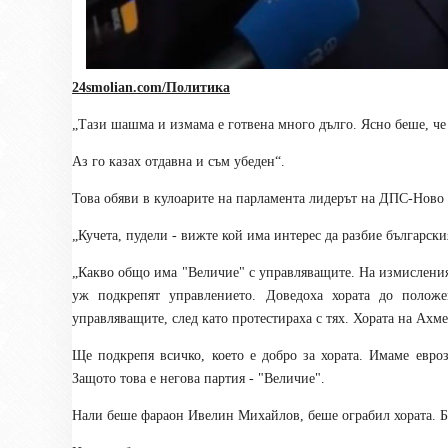
24smolian.com/Политика
„
Тази шашма и измама е готвена много дълго. Ясно беше, ч
Аз го казах отдавна и съм убеден
“
.
Това обяви в кулоарите на парламента лидерът на ДПС-Ново
„
Кучета, пудели - вижте кой има интерес да разбие българск
„
Какво общо има "Величие" с управляващите. На измисления п
уж подкрепят управлението. Доведоха хората д
о полож
управляващите, след като протестираха с тях. Хората на Ахм
Ще подкрепя всичко, което е добро за хората. Имаме евро
Защото това е негова партия - "Величие".
Нали беше фараон Ивелин Михайлов, беше ограбил хората. Б