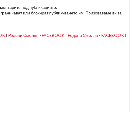
оментарите под публикациите.
граничават или блокират публикуването им. Призоваваме ви за
OOK
I
Родопи Смолян - FACEBOOK
I
Родопи Смолян - FACEBOOK
I