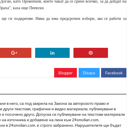
Доган, като Прокопиев, които чакат да се срине всичко, за да дойдат на
браха
“
, каза още Пеевски.
- ще ги подкрепям. Няма да има предсрочни избори, ако се работи за
Blogger
Disqus
Facebook
и в него, са под закрила на Закона за авторското право и
и други текстови, графични и видео материали, публикувани в
но е посочено друго. Допуска се публикуване на текстови материали
 на източника и добавяне на линк към 24smolian.com.
ни в 24smolian.com. е строго забранено. Нарушителите ще бъдат