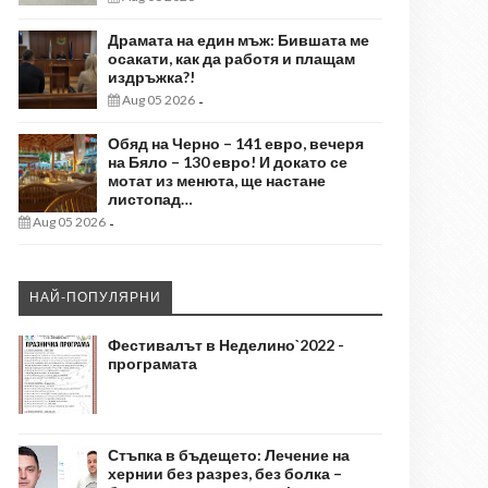
Драмата на един мъж: Бившата ме
осакати, как да работя и плащам
издръжка?!
Aug 05 2026
-
Обяд на Черно – 141 евро, вечеря
на Бяло – 130 евро! И докато се
мотат из менюта, ще настане
листопад…
Aug 05 2026
-
НАЙ-ПОПУЛЯРНИ
Фестивалът в Неделино`2022 -
програмата
Стъпка в бъдещето: Лечение на
хернии без разрез, без болка –