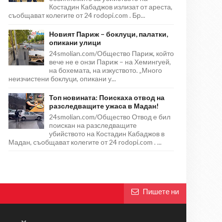
Костадин Кабаджов излизат от ареста,
съобщават колегите от 24 rodopi.com . Бр...
Новият Париж – боклуци, палатки,
опикани улици
24smolian.com/Общество Париж, който
вече не е онзи Париж – на Хемингуей,
на бохемата, на изкуството. „Много
неизчистени боклуци, опикани у...
Топ новината: Поискаха отвод на
разследващите ужаса в Мадан!
24smolian.com/Общество Отвод е бил
поискан на разследващите
убийството на Костадин Кабаджов в
Мадан, съобщават колегите от 24 rodopi.com . ...
Пишете ни