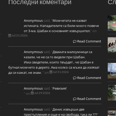
Последни коментари
Сл
Anonymous
said, "
Момчетата не казват
истината. Нападателите са били много повече
от 3-ма. Шабан е основният извършител.
" on
Jul 31 2026
Read Comment
Anonymous
said, "
Двамата малоумници са
казали, че не са го видели при Шабан.
Има свидетели, които твърдят , че Шабан е
бутнал момчето в дерето. Ама колко са мъже да излязат
Jul 31 2026
да си кажат, не знам.
" on
Read Comment
Anonymous
said, "
Ревизия!
Jul 29 2026
" on
Read Comment
Anonymous
said, "
Денис извърши две
престъпления и още е на свобода, така ли ???
"