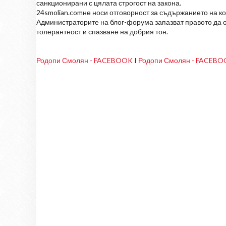
санкционирани с цялата строгост на закона.
24smolian.comне носи отговорност за съдържанието на к
Администраторите на блог-форума запазват правото да о
толерантност и спазване на добрия тон.
Родопи Смолян - FACEBOOK
I
Родопи Смолян - FACEB