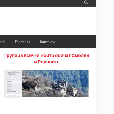

aria
Facebook
Контакти
Група за всички, които обичат Смолян
и Родопите