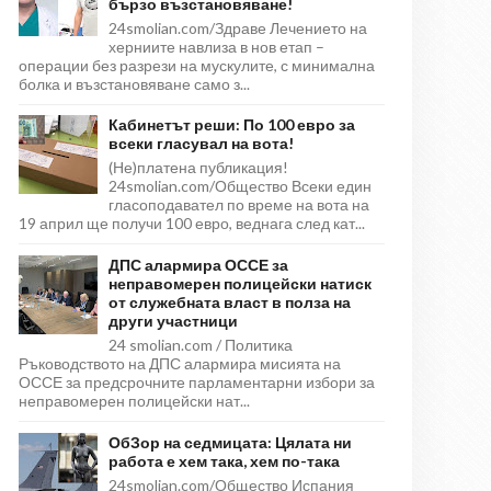
бързо възстановяване!
24smolian.com/Здраве Лечението на
херниите навлиза в нов етап –
операции без разрези на мускулите, с минимална
болка и възстановяване само з...
Кабинетът реши: По 100 евро за
всеки гласувал на вота!
(Не)платена публикация!
24smolian.com/Общество Всеки един
гласоподавател по време на вота на
19 април ще получи 100 евро, веднага след кат...
ДПС алармира ОССЕ за
неправомерен полицейски натиск
от служебната власт в полза на
други участници
24 smolian.com / Политика
Ръководството на ДПС алармира мисията на
ОССЕ за предсрочните парламентарни избори за
неправомерен полицейски нат...
ОбЗор на седмицата: Цялата ни
работа е хем така, хем по-така
24smolian.com/Общество Испания