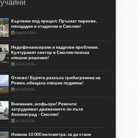
учайни
Кърлежи под прицел: Пръскат паркове,
площадки и стадиони в Смолян!
Aug 03 2026
-
Недофинансиране и кадрови проблеми:
Културният сектор в Смолян поиска
спешни решения!
Jul 26 2026
-
Отново! Бурята разкъса трибагреника на
Рожен, обещаха спешна подмяна!
Jul 20 2026
-
Внимание, шофьори! Ремонти
затрудняват движението по пътя
Асеновград - Смолян!
Jul 19 2026
-
Измина 10 000 километра, за да стане