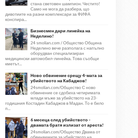
стана световен шампион. Честито!
Само не мога да разбера, що
дивотиите на разни комплексари за ФИФА
конспира...
Бизнесмен дари линейка на
Неделино!
24 smolian.com / Общество Община
Неделино вече разполага с напълно
оборудван специализиран
медицински автомобил-линейка. Това съобщи
кметът...
Ново обвинение срещу 4-мата за
убийството на Кабаджов!
24smolian.com/Общество С ново
обвинение се сдобиха четиримата
млади мъже за убийството на 23-
годишния Костадин Кабаджов в Мадан. То е било
п...
6 месеца след убийството -
двамата братя излизат от ареста!
24smolian.com/Общество Двама от
обвиняемите за убийството на