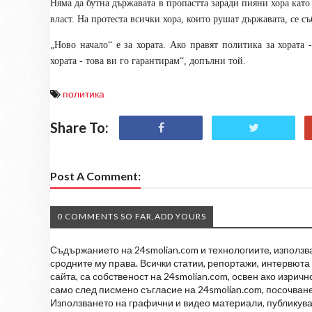
Няма да бутна държавата в пропастта заради пияни хора като 
власт.
На протеста всички хора, които рушат държавата, се съ
„
Ново начало
“
е за хората. Ако правят политика за хората 
хората - това ви го гарантирам
“
,
допълни
той.
политика
Share To:
Post A Comment:
0 COMMENTS SO FAR,ADD YOURS
Съдържанието на 24smolian.com и технологиите, използван
сродните му права. Всички статии, репортажи, интервюта 
сайта, са собственост на 24smolian.com, освен ако изрич
само след писмено съгласие на 24smolian.com, посочване
Използването на графични и видео материали, публикува