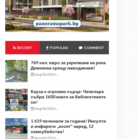
RECENT
POPULAR
COMMENT
769 хил. евро за укрепване на река
Девинска срещу наводнения!
Aug 06 2026
-
Кауза с огромно сърце: Чепеларе
събра 1600 книги за библиотеките
си!
Aug 06 2026
-
1 619 починали за година! Инсулти
и инфаркти „косят“ наред, 12
самоубийства!
Aug 06 2026
-