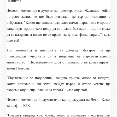
"Капитал".
Пеевски коментира и думите на премиера Росен Желязков, който
по-рано заяви, че ще бъде изграден център за иновации в
отбраната. "Какво ще инвестират, като нямат пари, това е просто
една идея, просто така нещо да се прави, без пари нищо не може
да се направи, а нищо не се прави, за да има финансиране", каза
още той.
Той коментира и позицията на Джевдет Чакъров, че ще
преосмислят участието си в подкрепа на парламентарното
мнозинство. "Несъстоятелни хора от миналото не коментирам",
заяви Пеевски.
"Бюджета ще го подкрепим, защото приеха много от нещата,
които казахме и ни чуха, между първо и второ четене ще
вкараме още неща, важни за хората", каза още той.
Пеевски коментира и слуховете за кандидатурата на Четин Казак
за шеф на КЗК.
"Смешна кандидатура. Човек, който аз познавам и отдавна съм