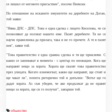
се лишил от неговото присъствие", посочи Пеевски.
По отношение на исканите имунитети на дерибеите на Доган,
той заяви:
"Няма ДПС - ДПС. Това е една сделка с лицето Киселова, че си
позволяват да ползват нашето име. Пазят дерибеите. Тя не се
научи правилника да прилага, така и не го прочете. А те я пазят
нея", заяви той.
"Това правителство е една срамна сделка и тя ще приключи. С
какво се занимават в момента - с център по иновации. Кога ще
направят нещо за хората. Хората ще свалят това правителство
през улицата. Когато изнемогват, какво ще направят, ще стоят и
ще чакат ли", попита риторично той и допълни:
"Вотът ще го
дадат хората. Аз съм убеден, че ако продължат да не правят
нищо за хората, ще си го получат", завърши той.
общество