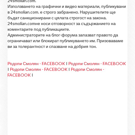
24smolian.com.
Използването на графични и видео материали, публикувани
в 24smolian.com. е строго забранено. Нарушителите ще
бъдат санкционирани с цялата строгост на закона.
24smolian.comне носи отговорност за съдържанието на
коментарите под публикациите.
Администраторите на блог-форума запазват правото да
ограничават или блокират публикуването им. Призоваваме
ви за толерантност и спазване на добрия тон.
Родопи Смолян - FACEBOOK
I
Родопи Смолян - FACEBOOK
I
Родопи Смолян - FACEBOOK
I
Родопи Смолян -
FACEBOOK
I