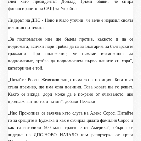
след като президентът Доналд Тръмп обяви, че спира
финансирането на САЩ за Украйна.
Лидерът на ДПС - Ново начало уточни, че вече е изразил своята
позиция по темата.
„
За подпомагане ние ще бъдем против, каквото и да се
подпомага, всички пари трябва да са за България, за българските
граждани. При
положение
, че нямаме възможност да
подпомагаме, трябва да подпомогнем първо нашите си хора
“
,
категоричен е той.
„
Питайте Росен Желязков защо няма ясна позиция. Когато аз
стана премиер, ще има ясна позиция. Това хората ще го решат.
Както се вижда, дори може да е по-рано от очакваното, ако
продължават по този начин
“
, добави Пеевски.
„
Иво Прокопиев се заявява като слуга на Алекс Сорос. Питайте
го за срещите в Буджака и как е събирал цялата фамилия Сорос и
как са източили 500 млн. грантове от Америка
“
, обърна се
лидерът на ДПС-НОВО НАЧАЛО към репортерка от кръга