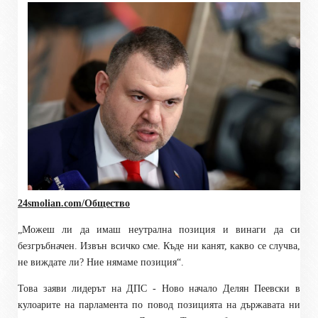
24smolian.com/Общество
„
Можеш ли да имаш неутрална позиция и винаги да си
безгръбначен. Извън всичко сме. Къде ни канят, какво се случва,
не виждате ли? Ние нямаме позиция
“
.
Това заяви лидерът на ДПС - Ново начало Делян Пеевски в
кулоарите на парламента по повод позицията на държавата ни