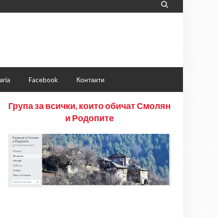

aria
Facebook
Контакти
Група за всички, които обичат Смолян
и Родопите