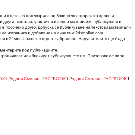
и в него, са под закрила на Закона за авторското право и
и други текстови, графични и видео материали, публикувани в
но е посочено друго. Допуска се публикуване на текстови материали
 на източника и добавяне на линк към 24smolian.com.
ни в 24smolian.com. е строго забранено. Нарушителите ще бъдат
оментарите под публикациите.
граничават или блокират публикуването им. Призоваваме ви за
OOK
I
Родопи Смолян - FACEBOOK
I
Родопи Смолян - FACEBOOK
I