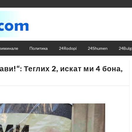
риминале
Политика
24Rodopi
24Shumen
24Bulg
ви!“: Теглих 2, искат ми 4 бона,