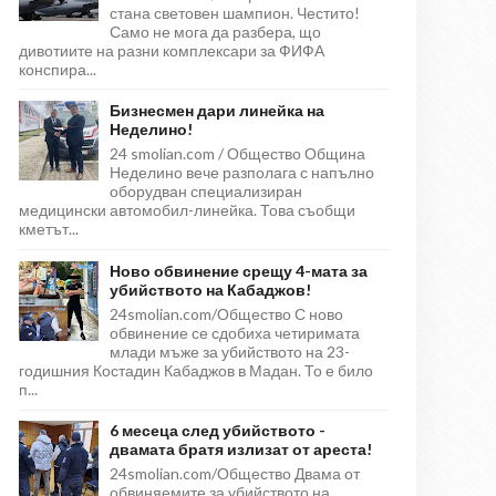
стана световен шампион. Честито!
Само не мога да разбера, що
дивотиите на разни комплексари за ФИФА
конспира...
Бизнесмен дари линейка на
Неделино!
24 smolian.com / Общество Община
Неделино вече разполага с напълно
оборудван специализиран
медицински автомобил-линейка. Това съобщи
кметът...
Ново обвинение срещу 4-мата за
убийството на Кабаджов!
24smolian.com/Общество С ново
обвинение се сдобиха четиримата
млади мъже за убийството на 23-
годишния Костадин Кабаджов в Мадан. То е било
п...
6 месеца след убийството -
двамата братя излизат от ареста!
24smolian.com/Общество Двама от
обвиняемите за убийството на