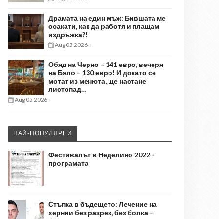
Драмата на един мъж: Бившата ме
осакати, как да работя и плащам
издръжка?!
Aug 05 2026
-
Обяд на Черно – 141 евро, вечеря
на Бяло – 130 евро! И докато се
мотат из менюта, ще настане
листопад…
Aug 05 2026
-
НАЙ-ПОПУЛЯРНИ
Фестивалът в Неделино`2022 -
програмата
Стъпка в бъдещето: Лечение на
хернии без разрез, без болка –