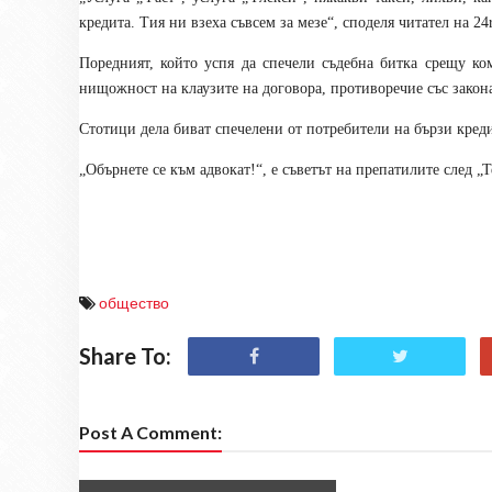
кредита. Тия ни взеха съвсем за мезе“, споделя читател на 24
Поредният, който успя да спечели съдебна битка срещу ко
нищожност на клаузите на договора, противоречие със закона
Стотици дела биват спечелени от потребители на бързи кред
„Обърнете се към адвокат!“, е съветът на препатилите след „Т
общество
Share To:
Post A Comment: