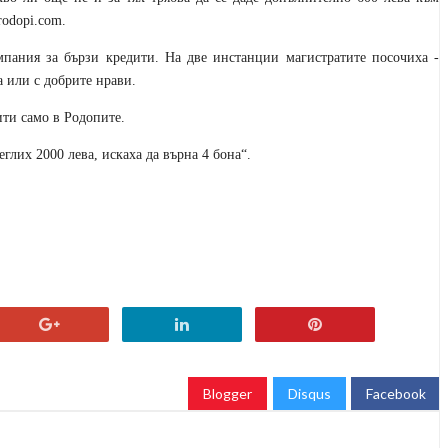
rodopi.com
.
мпания за бързи кредити. На две инстанции магистратите посочиха -
 или с добрите нрави.
ити само в Родопите.
еглих 2000 лева, искаха да върна 4 бона“.
Blogger
Disqus
Facebook