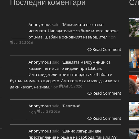
Последни коментари
Сл
Anonymous
said, "
Момчетата не казват
истината. Нападателите са били много повече
от 3-ма. Шабан е основният извършител.
" on
Jul 31 2026
Read Comment
Anonymous
said, "
Двамата малоумници са
казали, че не са го видели при Шабан.
Има свидетели, които твърдят , че Шабан е
бутнал момчето в дерето. Ама колко са мъже да излязат
Jul 31 2026
да си кажат, не знам.
" on
Read Comment
Anonymous
said, "
Ревизия!
Jul 29 2026
" on
Read Comment
Anonymous
said, "
Денис извърши две
престъпления и още е на свобода, така ли ???
"