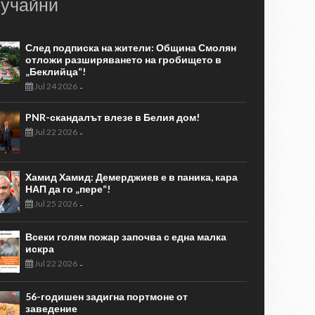
учайни
След подписка на жители: Община Смолян
отложи разширяването на гробището в
„Беклийца“!
Jul 24 2026
-
PNR-скандалът влезе в Белия дом!
Jul 22 2026
-
Хамид Хамид: Демерджиев е в паника, кара
НАП да го „пере“!
Jul 25 2026
-
Всеки голям пожар започва с една малка
искра
Jul 22 2026
-
56-годишен задигна портмоне от
заведение