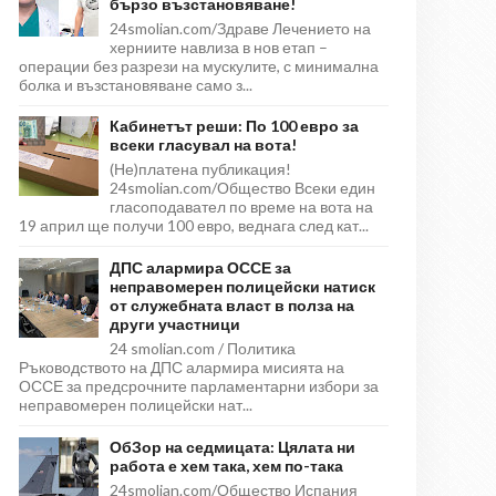
бързо възстановяване!
24smolian.com/Здраве Лечението на
херниите навлиза в нов етап –
операции без разрези на мускулите, с минимална
болка и възстановяване само з...
Кабинетът реши: По 100 евро за
всеки гласувал на вота!
(Не)платена публикация!
24smolian.com/Общество Всеки един
гласоподавател по време на вота на
19 април ще получи 100 евро, веднага след кат...
ДПС алармира ОССЕ за
неправомерен полицейски натиск
от служебната власт в полза на
други участници
24 smolian.com / Политика
Ръководството на ДПС алармира мисията на
ОССЕ за предсрочните парламентарни избори за
неправомерен полицейски нат...
ОбЗор на седмицата: Цялата ни
работа е хем така, хем по-така
24smolian.com/Общество Испания