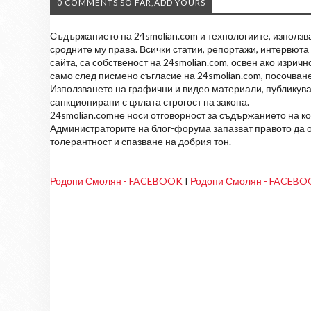
0 COMMENTS SO FAR,ADD YOURS
Съдържанието на 24smolian.com и технологиите, използван
сродните му права. Всички статии, репортажи, интервюта 
сайта, са собственост на 24smolian.com, освен ако изрич
само след писмено съгласие на 24smolian.com, посочване
Използването на графични и видео материали, публикува
санкционирани с цялата строгост на закона.
24smolian.comне носи отговорност за съдържанието на к
Администраторите на блог-форума запазват правото да о
толерантност и спазване на добрия тон.
Родопи Смолян - FACEBOOK
I
Родопи Смолян - FACEB