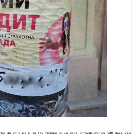
акво ли още не и за тях трябва да се даде допълнително 600 лева към