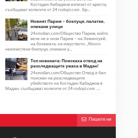
Костадин Кабаджов излизат от ареста,
съобщават колегите от 24 rodopi.com . Бр...
Новият Париж – боклуци, палатки,
опикани улици
24smolian.com/Общество Париж, който
вече не е онзи Париж – на Хемингуей,
на бохемата, на изкуството. „Много
неизчистени боклуци, опикани у...
Топ новината: Поискаха отвод на
разследващите ужаса в Мадан!
24smolian.com/Общество Отвод е бил
поискан на разследващите
убийството на Костадин Кабаджов в
Мадан, съобщават колегите от 24 rodopi.com . ...
Пишете ни