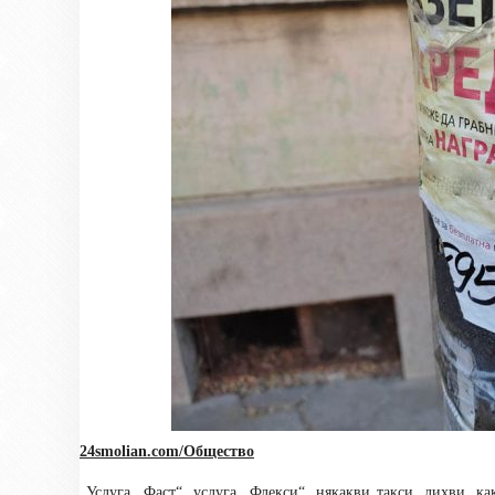
24smolian.com/Общество
„Услуга „Фаст“, услуга „Флекси“, някакви такси, лихви, к