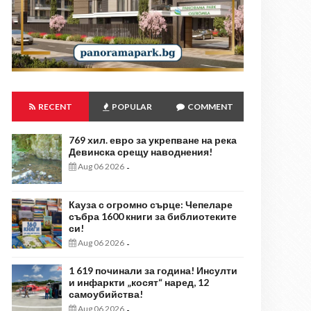
RECENT
POPULAR
COMMENT
769 хил. евро за укрепване на река
Девинска срещу наводнения!
Aug 06 2026
-
Кауза с огромно сърце: Чепеларе
събра 1600 книги за библиотеките
си!
Aug 06 2026
-
1 619 починали за година! Инсулти
и инфаркти „косят“ наред, 12
самоубийства!
Aug 06 2026
-