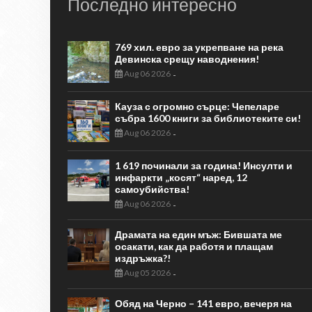
Последно интересно
769 хил. евро за укрепване на река
Девинска срещу наводнения!
Aug 06 2026
-
Кауза с огромно сърце: Чепеларе
събра 1600 книги за библиотеките си!
Aug 06 2026
-
1 619 починали за година! Инсулти и
инфаркти „косят“ наред, 12
самоубийства!
Aug 06 2026
-
Драмата на един мъж: Бившата ме
осакати, как да работя и плащам
издръжка?!
Aug 05 2026
-
Обяд на Черно – 141 евро, вечеря на